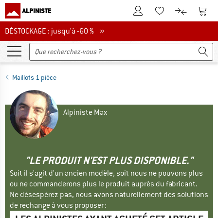
Vers le compte client
Vers 
Vers la liste d'env
Vers le com
DÉSTOCKAGE : jusqu'à -60 %
DÉSTOCKAGE : jusqu'à -60 % »
Maillots 1 pièce
Alpiniste Max
"LE PRODUIT N'EST PLUS DISPONIBLE."
Soit il s'agit d'un ancien modèle, soit nous ne pouvons plus
ou ne commanderons plus le produit auprès du fabricant.
Ne désespérez pas, nous avons naturellement des solutions
de rechange à vous proposer :