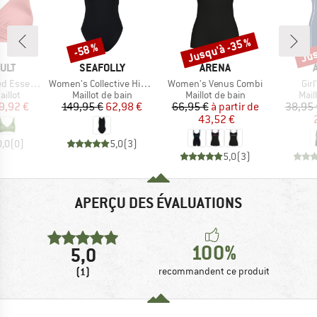
Jusqu'à -35 %
Jus
-58 %
Remise
Remise
Rem
MARQUE
MARQUE
ULT
SEAFOLLY
ARENA
Article
Article
Arti
ni Top No. 7331
Women's Collective High Neck One Piece
Women's Venus Combi
Girl
roup
Product group
Product group
Prod
illot
Maillot de bain
Maillot de bain
Mail
ix
ix réduit
Prix
Prix réduit
Prix
Prix réduit
9,92 €
149,95 €
62,98 €
66,95 €
à partir de
38,95 
43,52 €
0,0
(
0
)
5,0
(
3
)
5,0
(
3
)
APERÇU DES ÉVALUATIONS
100%
5,0
(1)
recommandent ce produit