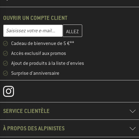
OUVRIR UN COMPTE CLIENT
Entrez votre adresse e-mail ici et créez votre compte client à la 
Adresse e-mail
Cadeau de bienvenue de 5 €**
Accès exclusif aux promos
Ajout de produits à la liste d'envies
Surprise d'anniversaire
SERVICE CLIENTÈLE
À PROPOS DES ALPINISTES