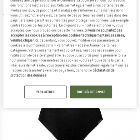
données afin de personnaliser le contenu et la publicité et nous fournissons
Swimsuit 8378 - Maillot de bain
des fonctions médias sociaux. Cela permet également à nos partenaires de
médias sociaux, de publicité et d'analyse de s'informer sur la manière dont
5,0
(1)
vous utilisez notre site web; certains de ces partenaires sont situés dans des
pays tiers sans garanties suffisantes pour protéger vos données, par exemple
contre l'accès par les autorités. En cliquant sur « Tout sélectionner », vous
acceptez que nous procédions de cette manière.
Si vous ne souhaitez pas
accepter les cookies à l’exception des cookies techniquement nécessaires,
veuillez cliquer ici
. Cependant, vous pouvez modifier vos paramètres de
cookies à tout moment dans « Paramètres » et sélectionner certaines
catégories. Votre consentement est volontaire, n’est pas nécessaire pour
l’utilisation de ce site et peut être révoqué ou accordé pour la première fois à
tout moment dans « Paramètres des cookies », qui se trouve dans la partie
inférieure de notre site. Vous trouverez plus d'informations, également sur les
risques des transferts vers des pays tiers, dans notre
déclaration de
protection des données
.
PARAMÈTRES
TOUT SÉLECTIONNER