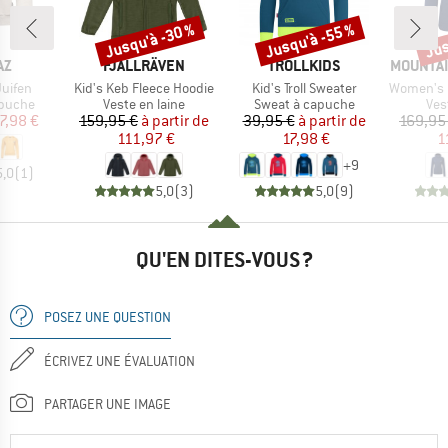
Jusqu'à -30 %
Jusqu'à -55 %
Jus
Remise
Remise
Rem
UE
MARQUE
MARQUE
MARQUE
AZ
FJÄLLRÄVEN
TROLLKIDS
MOUNTAI
Article
Article
Article
uifen
Kid's Keb Fleece Hoodie
Kid's Troll Sweater
Women's Eclip
oup
Product group
Product group
Pro
apuche
Veste en laine
Sweat à capuche
Ves
ix
ix réduit
Prix
Prix réduit
Prix
Prix réduit
7,98 €
159,95 €
à partir de
39,95 €
à partir de
169,95
111,97 €
17,98 €
1
+
9
5,0
(
1
)
5,0
(
3
)
5,0
(
9
)
QU'EN DITES-VOUS ?
POSEZ UNE QUESTION
ÉCRIVEZ UNE ÉVALUATION
PARTAGER UNE IMAGE