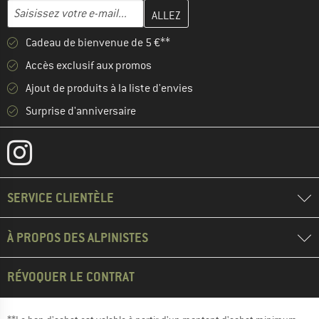
Entrez votre adresse e-mail ici et créez votre compte client à la 
Adresse e-mail
Cadeau de bienvenue de 5 €**
Accès exclusif aux promos
Ajout de produits à la liste d'envies
Surprise d'anniversaire
SERVICE CLIENTÈLE
À PROPOS DES ALPINISTES
RÉVOQUER LE CONTRAT