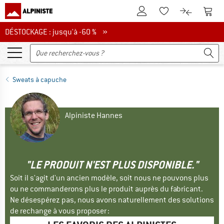
Vers le compte client
Vers 
Vers la liste d'env
Vers le com
DÉSTOCKAGE : jusqu'à -60 %
DÉSTOCKAGE : jusqu'à -60 % »
Sweats à capuche
Alpiniste Hannes
"LE PRODUIT N'EST PLUS DISPONIBLE."
Soit il s'agit d'un ancien modèle, soit nous ne pouvons plus
ou ne commanderons plus le produit auprès du fabricant.
Ne désespérez pas, nous avons naturellement des solutions
de rechange à vous proposer :