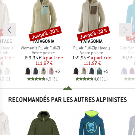
 -40 %
Jusqu'à -30 %
Jusqu'à -30 %
Jus
Remise
Remise
Rem
MARQUE
MARQUE
MA
 FACE
PATAGONIA
PATAGONIA
TR
Article
Article
Article
 Hoodie
Women's R1 Air Full-Zip Hoody
R1 Air Full-Zip Hoody
Girls Sa
oup
Product group
Product group
Pro
apuche
Veste polaire
Veste polaire
Ves
ix
ix réduit
Prix
Prix réduit
Prix
Prix réduit
artir de
159,95 €
à partir de
159,95 €
à partir de
39,95 
 €
111,97 €
111,97 €
+
5
+
5
5,0
(
2
)
4,9
(
31
)
4,8
(
31
)
RECOMMANDÉS PAR LES AUTRES ALPINISTES