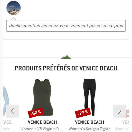
PRODUITS PRÉFÉRÉS DE VENICE BEACH
-60 %
-73 %
-60
Remise
Remise
Rem
MARQUE
MARQUE
MAR
 FACE
VENICE BEACH
VENICE BEACH
VENI
Article
Article
Article
zip Hoodie
Women's VB Virginia Drytivity
Women's Kerigan Tights
Women's Camy Dryti