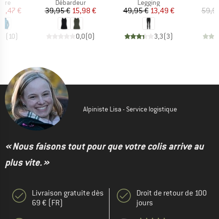
group
Product group
Product group
P
aire
Débardeur
Legging
L
ix
ix réduit
Prix
Prix réduit
Prix
Prix réduit
8,47 €
39,95 €
15,98 €
49,95 €
13,49 €
59,9
,8
(
10
)
0,0
(
0
)
3,3
(
3
)
Alpiniste Lisa - Service logistique
« Nous faisons tout pour que votre colis arrive au
plus vite. »
Livraison gratuite dès
Droit de retour de 100
69 € (FR)
jours