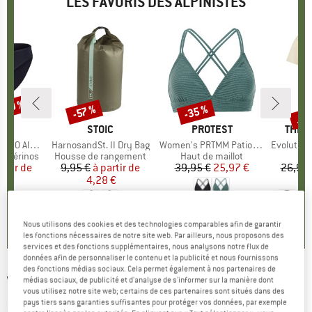
LES FAVORIS DES ALPINISTES
 -30 %
Jus
-35 %
-57 %
Remise
Remise
Rem
QUE
C
MARQUE
STOIC
MARQUE
PROTEST
MARQ
THE 
enSt. Brief
Article
HarnosandSt. II Dry Bag
Article
Women's PRTMM Patio Triangle
Article
Evolution Simpl
t mérinos
Product group
Housse de rangement
Product group
Haut de maillot
artir de
ix
ix réduit
9,95 €
à partir de
Prix
Prix réduit
39,95 €
Prix
Prix réduit
25,97 €
26,95 
 €
4,28 €
1
+
3
4,9
(
23
)
,8
(
44
)
5,0
(
2
)
Nous utilisons des cookies et des technologies comparables afin de garantir
les fonctions nécessaires de notre site web. Par ailleurs, nous proposons des
services et des fonctions supplémentaires, nous analysons notre flux de
données afin de personnaliser le contenu et la publicité et nous fournissons
des fonctions médias sociaux. Cela permet également à nos partenaires de
VENICE BEACH
-
Women's Jessica - Sweat à
médias sociaux, de publicité et d'analyse de s'informer sur la manière dont
vous utilisez notre site web; certains de ces partenaires sont situés dans des
capuche
pays tiers sans garanties suffisantes pour protéger vos données, par exemple