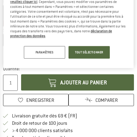
Couleur:
Phantom Black
veuillez cliquer ici
. Cependant, vous pouvez modifier vos paramètres de
cookies à tout moment dans « Paramètres » et sélectionner certaines
catégories. Votre consentement est volontaire, n’est pas nécessaire pour
l’utilisation de ce site et peut être révoqué ou accordé pour la première fois à
tout moment dans « Paramètres des cookies », qui se trouve dans la partie
-60 %
-60 %
-60 %
inférieure de notre site. Vous trouverez plus d'informations, également sur les
Sélectionner taille:
risques des transferts vers des pays tiers, dans notre
déclaration de
protection des données
.
EU
40
EU
42
EU
44
EU
46
Guide des tailles
PARAMÈTRES
TOUT SÉLECTIONNER
Le lien s'ouvre dans une boîte d'inf
Délai de livraison: 3-5 jours ouvrables
Quantité:
AJOUTER AU PANIER
ENREGISTRER
COMPARER
Trouve les infos sur la livrais
Livraison gratuite dès 69 € (FR)
Trouve les informations de paiemen
Droit de retour de 100 jours
> 4 000 000 clients satisfaits