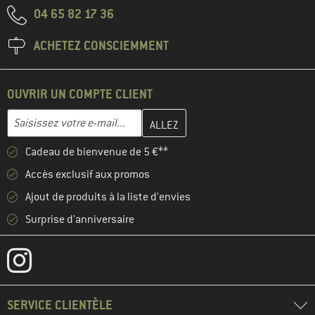
04 65 82 17 36
ACHETEZ CONSCIEMMENT
OUVRIR UN COMPTE CLIENT
Entrez votre adresse e-mail ici et créez votre compte client à la 
Adresse e-mail
Cadeau de bienvenue de 5 €**
Accès exclusif aux promos
Ajout de produits à la liste d'envies
Surprise d'anniversaire
SERVICE CLIENTÈLE