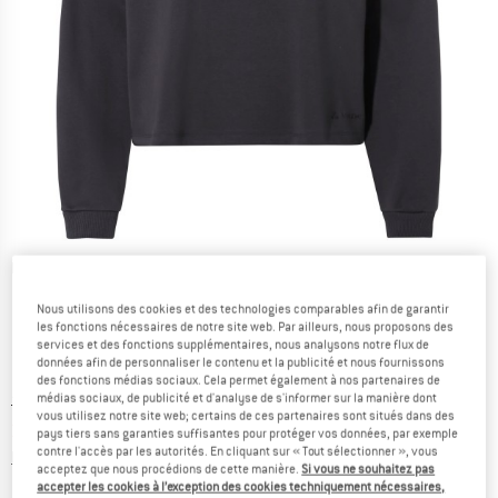
Photos détaillées
Nous utilisons des cookies et des technologies comparables afin de garantir
les fonctions nécessaires de notre site web. Par ailleurs, nous proposons des
services et des fonctions supplémentaires, nous analysons notre flux de
données afin de personnaliser le contenu et la publicité et nous fournissons
des fonctions médias sociaux. Cela permet également à nos partenaires de
médias sociaux, de publicité et d'analyse de s'informer sur la manière dont
Prix initial :
Prix:
79,95
€
vous utilisez notre site web; certains de ces partenaires sont situés dans des
31,98
€
TVA incl.
pays tiers sans garanties suffisantes pour protéger vos données, par exemple
contre l'accès par les autorités. En cliquant sur « Tout sélectionner », vous
Informations sur les frais de livraison. Ouvre une bo
hors Frais de livraison
acceptez que nous procédions de cette manière.
Si vous ne souhaitez pas
accepter les cookies à l’exception des cookies techniquement nécessaires,