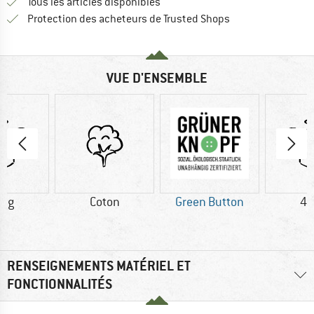
Tous les articles disponibles
Trouve toutes les i
Protection des acheteurs de Trusted Shops
VUE D'ENSEMBLE
5 g
Coton
Green Button
40
RENSEIGNEMENTS MATÉRIEL ET
FONCTIONNALITÉS