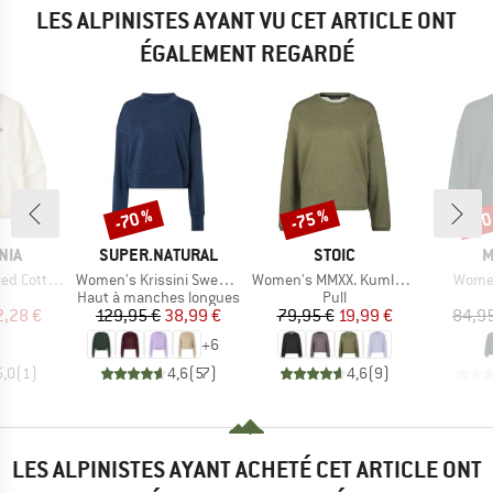
LES ALPINISTES AYANT VU CET ARTICLE ONT
ÉGALEMENT REGARDÉ
-70 %
-75 %
-30
Remise
Remise
Rem
E
MARQUE
MARQUE
M
NIA
SUPER.NATURAL
STOIC
M
Article
Article
Article
Essential Top
Women's Krissini Sweater
Women's MMXX. Kumla Loose Fit Crew Neck
Women
uct group
Product group
Product group
Haut à manches longues
Pull
ix
ix réduit
Prix
Prix réduit
Prix
Prix réduit
2,28 €
129,95 €
38,99 €
79,95 €
19,99 €
84,9
+
6
5,0
(
1
)
4,6
(
57
)
4,6
(
9
)
LES ALPINISTES AYANT ACHETÉ CET ARTICLE ONT