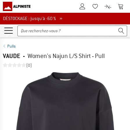
Vers le compte client
Vers 
Vers la liste d'env
Vers le com
DÉSTOCKAGE : jusqu'à -60 %
DÉSTOCKAGE : jusqu'à -60 % »
Pulls
VAUDE
-
Women's Najun L/S Shirt - Pull
(0)