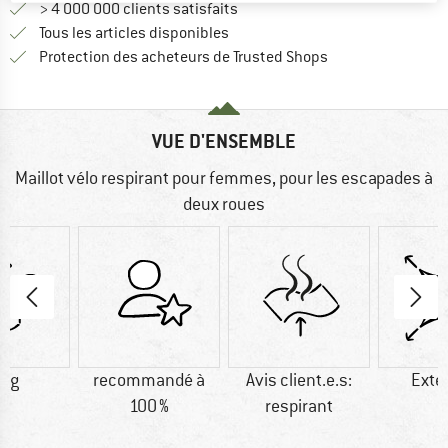
> 4 000 000 clients satisfaits
Tous les articles disponibles
Trouve toutes les i
Protection des acheteurs de Trusted Shops
VUE D'ENSEMBLE
Maillot vélo respirant pour femmes, pour les escapades à
deux roues
4 g
recommandé à
Avis client.e.s:
Exte
100 %
respirant