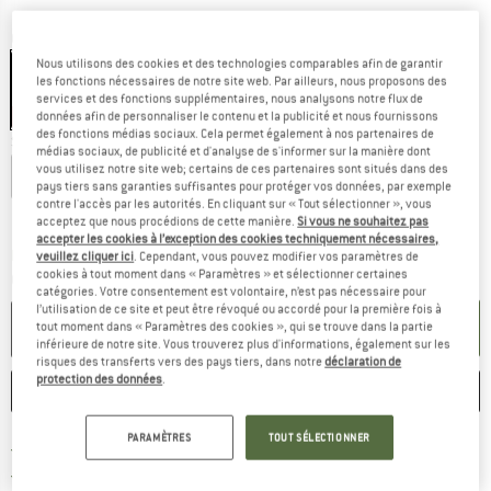
Couleur:
Agave
Nous utilisons des cookies et des technologies comparables afin de garantir
les fonctions nécessaires de notre site web. Par ailleurs, nous proposons des
services et des fonctions supplémentaires, nous analysons notre flux de
-40 %
-40 %
-40 %
données afin de personnaliser le contenu et la publicité et nous fournissons
des fonctions médias sociaux. Cela permet également à nos partenaires de
Sélectionner taille:
médias sociaux, de publicité et d'analyse de s'informer sur la manière dont
vous utilisez notre site web; certains de ces partenaires sont situés dans des
EU
36
EU
38
EU
40
EU
42
EU
44
pays tiers sans garanties suffisantes pour protéger vos données, par exemple
contre l'accès par les autorités. En cliquant sur « Tout sélectionner », vous
Guide des tailles
acceptez que nous procédions de cette manière.
Si vous ne souhaitez pas
accepter les cookies à l’exception des cookies techniquement nécessaires,
Le lien s'ouvre dans une boîte d'inf
Délai de livraison: 3-5 jours ouvrables
veuillez cliquer ici
. Cependant, vous pouvez modifier vos paramètres de
cookies à tout moment dans « Paramètres » et sélectionner certaines
Quantité:
catégories. Votre consentement est volontaire, n’est pas nécessaire pour
l’utilisation de ce site et peut être révoqué ou accordé pour la première fois à
AJOUTER AU PANIER
tout moment dans « Paramètres des cookies », qui se trouve dans la partie
inférieure de notre site. Vous trouverez plus d'informations, également sur les
risques des transferts vers des pays tiers, dans notre
déclaration de
protection des données
.
ENREGISTRER
COMPARER
PARAMÈTRES
TOUT SÉLECTIONNER
Trouve les infos sur la livrais
Livraison gratuite dès 69 € (FR)
Trouve les informations de paiemen
Droit de retour de 100 jours