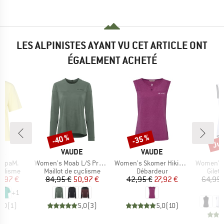
LES ALPINISTES AYANT VU CET ARTICLE ONT
ÉGALEMENT ACHETÉ
Jus
-40 %
-35 %
Remise
Remise
Rem
UE
MARQUE
MARQUE
JA
VAUDE
VAUDE
Article
Article
Article
ropaM.
Women's Moab L/S Pro Shirt
Women's Skomer Hiking Top
Women's 
up
Product group
Product group
Produ
yclisme
Maillot de cyclisme
Débardeur
Gilet
ix
ix réduit
Prix
Prix réduit
Prix
Prix réduit
8,97 €
84,95 €
50,97 €
42,95 €
27,92 €
64,95 
3
+
1
5,0
(
1
)
5,0
(
3
)
5,0
(
10
)