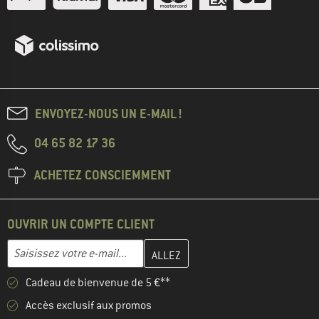
ENVOYEZ-NOUS UN E-MAIL !
04 65 82 17 36
ACHETEZ CONSCIEMMENT
OUVRIR UN COMPTE CLIENT
Entrez votre adresse e-mail ici et créez votre compte client à la 
Saisissez votre e-mail...
Cadeau de bienvenue de 5 €**
Accès exclusif aux promos