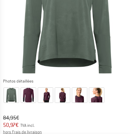
Photos détaillées
Prix initial :
Prix:
84,95
€
50,97
€
TVA incl.
Informations sur les frais de livraison. Ouvre une bo
hors Frais de livraison