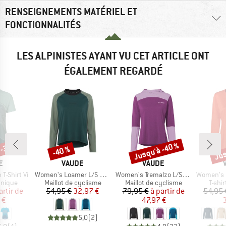
RENSEIGNEMENTS MATÉRIEL ET
FONCTIONNALITÉS
LES ALPINISTES AYANT VU CET ARTICLE ONT
ÉGALEMENT REGARDÉ
 -35 %
Jusqu'à -40 %
Jus
-40 %
Remise
Remise
Rem
UE
MARQUE
MARQUE
E
VAUDE
VAUDE
Article
Article
Article
-Shirt Vi
Women's Loamer L/S Shirt
Women's Tremalzo L/S Shirt
Women's Essen
oup
Product group
Product group
Produ
hnique
Maillot de cyclisme
Maillot de cyclisme
T-shi
ix
ix réduit
Prix
Prix réduit
Prix
Prix réduit
artir de
54,95 €
32,97 €
79,95 €
à partir de
54,95 
 €
47,97 €
3
5,0
(
2
)