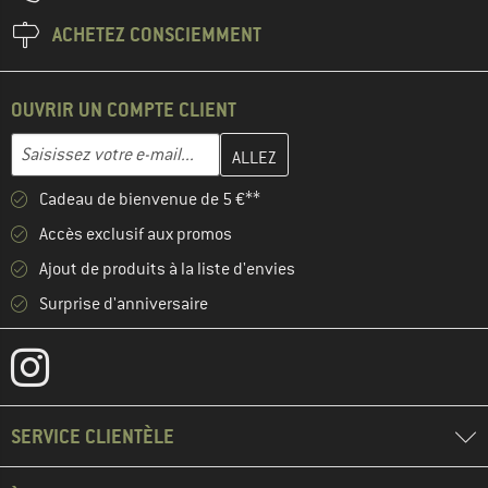
ACHETEZ CONSCIEMMENT
OUVRIR UN COMPTE CLIENT
Entrez votre adresse e-mail ici et créez votre compte client à la 
Adresse e-mail
Cadeau de bienvenue de 5 €**
Accès exclusif aux promos
Ajout de produits à la liste d'envies
Surprise d'anniversaire
SERVICE CLIENTÈLE