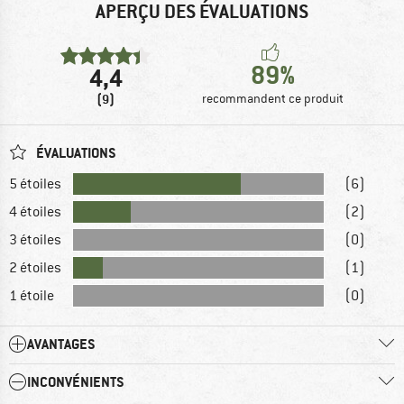
APERÇU DES ÉVALUATIONS
89%
4,4
(9)
recommandent ce produit
ÉVALUATIONS
5 étoiles
(6)
4 étoiles
(2)
3 étoiles
(0)
2 étoiles
(1)
1 étoile
(0)
AVANTAGES
INCONVÉNIENTS