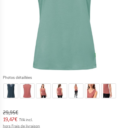
Photos détaillées
Prix initial :
Prix:
29,95
€
19,47
€
TVA incl.
Informations sur les frais de livraison. Ouvre une bo
hors Frais de livraison