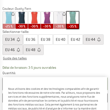
Couleur:
Dusty Fern
-25 %
-30 %
-30 %
-30 %
-30 %
-35 %
Sélectionner taille:
EU
34
EU
36
EU
38
EU
40
EU
42
EU
44
EU
46
EU
48
Guide des tailles
Le lien s'ouvre dans une boîte d'inf
Délai de livraison: 3-5 jours ouvrables
Quantité:
AJOUTER AU PANIER
Nous utilisons des cookies et des technologies comparables afin de garantir
les fonctions nécessaires de notre site web. Par ailleurs, nous proposons des
services et des fonctions supplémentaires, nous analysons notre flux de
ENREGISTRER
COMPARER
données afin de personnaliser le contenu et la publicité et nous fournissons
des fonctions médias sociaux. Cela permet également à nos partenaires de
médias sociaux, de publicité et d'analyse de s'informer sur la manière dont