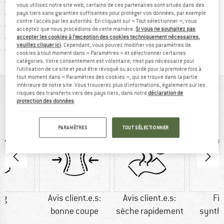
Trouve les infos sur la livrais
Livraison gratuite dès 69 € (FR)
vous utilisez notre site web; certains de ces partenaires sont situés dans des
Trouve les informations de paiemen
Droit de retour de 100 jours
pays tiers sans garanties suffisantes pour protéger vos données, par exemple
contre l'accès par les autorités. En cliquant sur « Tout sélectionner », vous
> 4 000 000 clients satisfaits
acceptez que nous procédions de cette manière.
Si vous ne souhaitez pas
Tous les articles disponibles
accepter les cookies à l’exception des cookies techniquement nécessaires,
veuillez cliquer ici
. Cependant, vous pouvez modifier vos paramètres de
Trouve toutes les i
Protection des acheteurs de Trusted Shops
cookies à tout moment dans « Paramètres » et sélectionner certaines
catégories. Votre consentement est volontaire, n’est pas nécessaire pour
l’utilisation de ce site et peut être révoqué ou accordé pour la première fois à
tout moment dans « Paramètres des cookies », qui se trouve dans la partie
inférieure de notre site. Vous trouverez plus d'informations, également sur les
VUE D'ENSEMBLE
risques des transferts vers des pays tiers, dans notre
déclaration de
protection des données
.
Top léger en matériau à séchage rapide
PARAMÈTRES
TOUT SÉLECTIONNER
 g
Avis client.e.s:
Avis client.e.s:
Fi
bonne coupe
sèche rapidement
synth