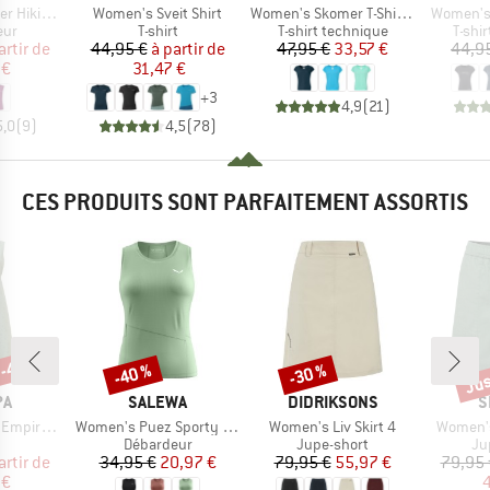
Article
Article
Article
king Top
Women's Sveit Shirt
Women's Skomer T-Shirt III
Women's T
 group
Product group
Product group
Produ
eur
T-shirt
T-shirt technique
T-shi
ix
ix réduit
Prix
Prix réduit
Prix
Prix réduit
artir de
44,95 €
à partir de
47,95 €
33,57 €
44,9
 €
31,47 €
+
3
4,9
(
21
)
5,0
(
9
)
4,5
(
78
)
CES PRODUITS SONT PARFAITEMENT ASSORTIS
 -43 %
Jus
-40 %
-30 %
Remise
Remise
Rem
UE
MARQUE
MARQUE
M
PA
SALEWA
DIDRIKSONS
S
Article
Article
Article
re Dress
Women's Puez Sporty Dry Tank
Women's Liv Skirt 4
Women's
uct group
Product group
Product group
Pr
Débardeur
Jupe-short
Ju
ix
ix réduit
Prix
Prix réduit
Prix
Prix réduit
artir de
34,95 €
20,97 €
79,95 €
55,97 €
79,95 
 €
4