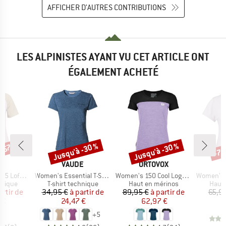
AFFICHER D'AUTRES CONTRIBUTIONS
LES ALPINISTES AYANT VU CET ARTICLE ONT
ÉGALEMENT ACHETÉ
Jusqu'à -30 %
Jusqu'à -30 %
 -57 %
-75
Remise
Remise
Rem
QUE
MARQUE
MARQUE
C
VAUDE
ORTOVOX
Article
Article
Article
St. III S/S
Women's Essential T-Shirt
Women's 150 Cool Logo T-Shirt
Women's Performanc
oup
Product group
Product group
Produ
hnique
T-shirt technique
Haut en mérinos
Haut 
ix
ix réduit
Prix
Prix réduit
Prix
Prix réduit
artir de
34,95 €
à partir de
89,95 €
à partir de
65,9
 €
24,47 €
62,97 €
+
5