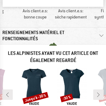
 g
Avis client.e.s:
Avis client.e.s:
Fi
bonne coupe
sèche rapidement
synth
RENSEIGNEMENTS MATÉRIEL ET
FONCTIONNALITÉS
LES ALPINISTES AYANT VU CET ARTICLE ONT
ÉGALEMENT REGARDÉ
 -35 %
Jusqu'à -30 %
-30 %
-30
Remise
Remise
Rem
UE
MARQUE
MARQUE
E
VAUDE
VAUDE