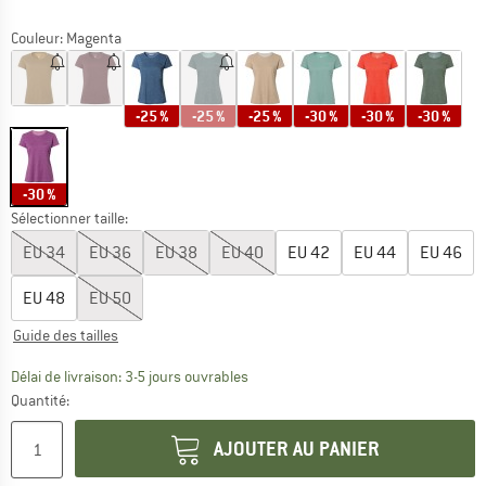
Couleur:
Magenta
-25 %
-25 %
-25 %
-30 %
-30 %
-30 %
-30 %
Sélectionner taille:
EU
34
EU
36
EU
38
EU
40
EU
42
EU
44
EU
46
EU
48
EU
50
Guide des tailles
Le lien s'ouvre dans une boîte d'inf
Délai de livraison: 3-5 jours ouvrables
Quantité:
AJOUTER AU PANIER