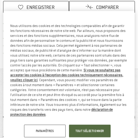
ENREGISTRER
COMPARER
Trouve les infos sur la livrais
Livraison gratuite dès 69 € (FR)
Nous utilisons des cookies et des technologies comparables afin de garantir
Trouve les informations de paiemen
Droit de retour de 100 jours
les fonctions nécessaires de notre site web. Par ailleurs, nous proposons des
services et des fonctions supplémentaires, nous analysons notre flux de
> 4 000 000 clients satisfaits
données afin de personnaliser le contenu et la publicité et nous fournissons
Tous les articles disponibles
des fonctions médias sociaux. Cela permet également à nos partenaires de
médias sociaux, de publicité et d'analyse de s'informer sur la manière dont
Trouve toutes les i
Protection des acheteurs de Trusted Shops
vous utilisez notre site web; certains de ces partenaires sont situés dans des
pays tiers sans garanties suffisantes pour protéger vos données, par exemple
contre l'accès par les autorités. En cliquant sur « Tout sélectionner », vous
acceptez que nous procédions de cette manière.
Si vous ne souhaitez pas
accepter les cookies à l’exception des cookies techniquement nécessaires,
VUE D'ENSEMBLE
veuillez cliquer ici
. Cependant, vous pouvez modifier vos paramètres de
cookies à tout moment dans « Paramètres » et sélectionner certaines
T-shirt en fibres synthétiques respirant, tissu à séchage
catégories. Votre consentement est volontaire, n’est pas nécessaire pour
l’utilisation de ce site et peut être révoqué ou accordé pour la première fois à
rapide
tout moment dans « Paramètres des cookies », qui se trouve dans la partie
inférieure de notre site. Vous trouverez plus d'informations, également sur les
risques des transferts vers des pays tiers, dans notre
déclaration de
protection des données
.
PARAMÈTRES
TOUT SÉLECTIONNER