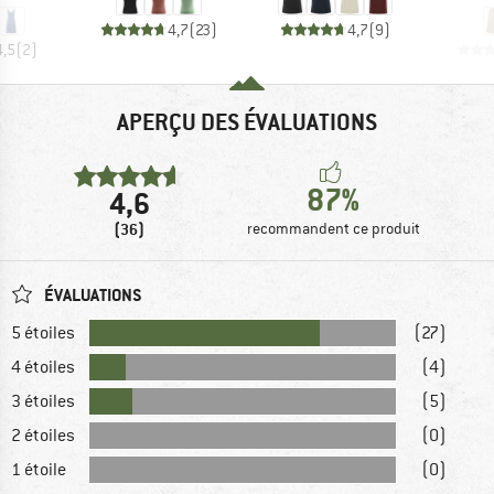
4,7
(
23
)
4,7
(
9
)
4,5
(
2
)
APERÇU DES ÉVALUATIONS
87%
4,6
(36)
recommandent ce produit
ÉVALUATIONS
5 étoiles
(27)
4 étoiles
(4)
3 étoiles
(5)
2 étoiles
(0)
1 étoile
(0)