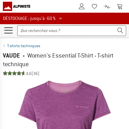
Vers le compte client
Vers 
Vers la liste d'env
Vers le com
DÉSTOCKAGE : jusqu'à -60 %
DÉSTOCKAGE : jusqu'à -60 % »
T-shirts techniques
VAUDE
-
Women's Essential T-Shirt - T-shirt
technique
4,6
(36)