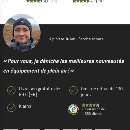
0,0
(
0
)
4,6
(
36
)
4,7
(
24
)
Alpiniste Julian - Service achats
« Pour vous, je déniche les meilleures nouveautés
en équipement de plein air ! »
Livraison gratuite dès
Droit de retour de 100
69 € (FR)
jours
Klarna
L' évaluation de
1.693 clients