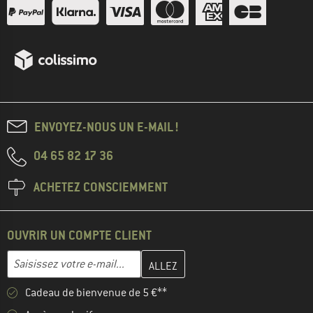
ENVOYEZ-NOUS UN E-MAIL !
04 65 82 17 36
ACHETEZ CONSCIEMMENT
OUVRIR UN COMPTE CLIENT
Entrez votre adresse e-mail ici et créez votre compte client à la 
Adresse e-mail
Cadeau de bienvenue de 5 €**