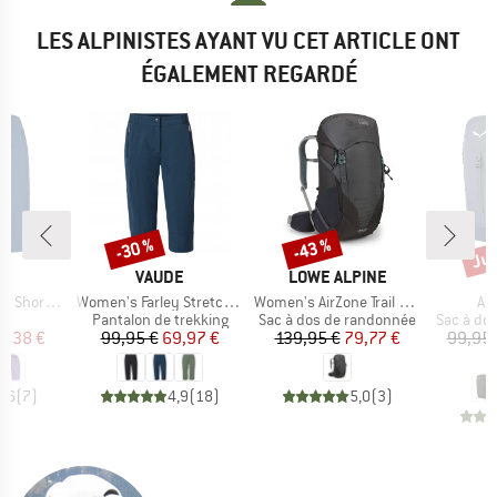
LES ALPINISTES AYANT VU CET ARTICLE ONT
ÉGALEMENT REGARDÉ
Jus
-30 %
-43 %
Remise
Remise
Rem
UE
MARQUE
MARQUE
M
E
VAUDE
LOWE ALPINE
S
Article
Article
Art
horts II
Women's Farley Stretch Capri III
Women's AirZone Trail ND28
Al
uct group
Product group
Product group
Product 
Pantalon de trekking
Sac à dos de randonnée
Sac à do
ix
ix réduit
Prix
Prix réduit
Prix
Prix réduit
0,38 €
99,95 €
69,97 €
139,95 €
79,77 €
99,95 
7
4,6
(
7
)
4,9
(
18
)
5,0
(
3
)