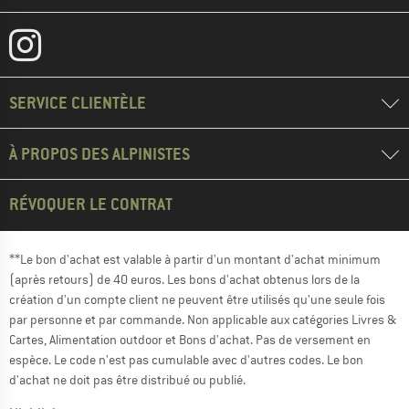
SERVICE CLIENTÈLE
À PROPOS DES ALPINISTES
RÉVOQUER LE CONTRAT
**Le bon d'achat est valable à partir d'un montant d'achat minimum
(après retours) de 40 euros. Les bons d'achat obtenus lors de la
création d'un compte client ne peuvent être utilisés qu'une seule fois
par personne et par commande. Non applicable aux catégories Livres &
Cartes, Alimentation outdoor et Bons d'achat. Pas de versement en
espèce. Le code n'est pas cumulable avec d'autres codes. Le bon
d'achat ne doit pas être distribué ou publié.