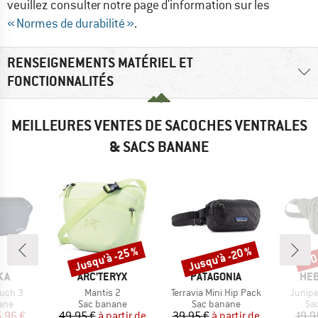
veuillez consulter notre page d'information sur les
« Normes de durabilité »
.
RENSEIGNEMENTS MATÉRIEL ET
FONCTIONNALITÉS
MEILLEURES VENTES DE SACOCHES VENTRALES
& SACS BANANE
Jusqu'à -25 %
Jusqu'à -20 %
-70
Remise
Remise
Rem
E
MARQUE
MARQUE
MAR
KA
ARC'TERYX
PATAGONIA
HEB
Article
Article
Article
ouch 3
Mantis 2
Terravia Mini Hip Pack
Junipe
 group
Product group
Product group
Pr
ane
Sac banane
Sac banane
Sa
ix
ix réduit
Prix
Prix réduit
Prix
Prix réduit
,96 €
49,95 €
à partir de
39,95 €
à partir de
19,9