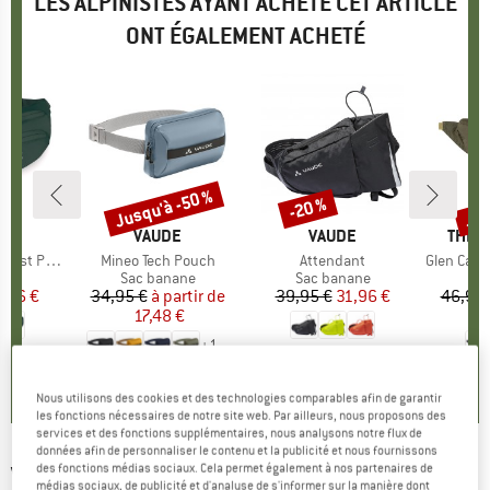
LES ALPINISTES AYANT ACHETÉ CET ARTICLE
ONT ÉGALEMENT ACHETÉ
Jusqu'à -50 %
Jus
-20 %
Remise
Remise
Rem
UE
EY
MARQUE
VAUDE
MARQUE
VAUDE
MARQ
THE 
aist Pack
Article
Mineo Tech Pouch
Article
Attendant
Article
Glen Canyo
 group
ane
Product group
Sac banane
Product group
Sac banane
Pr
Sa
ix
ix réduit
7,96 €
34,95 €
à partir de
Prix
Prix réduit
39,95 €
Prix
Prix réduit
31,96 €
46,95 
17,48 €
+
1
4,7
(
9
)
4,5
(
4
)
4,0
(
1
)
Nous utilisons des cookies et des technologies comparables afin de garantir
les fonctions nécessaires de notre site web. Par ailleurs, nous proposons des
services et des fonctions supplémentaires, nous analysons notre flux de
données afin de personnaliser le contenu et la publicité et nous fournissons
des fonctions médias sociaux. Cela permet également à nos partenaires de
VAUDE
-
Tecomove II Lignum - Sac banane
médias sociaux, de publicité et d'analyse de s'informer sur la manière dont