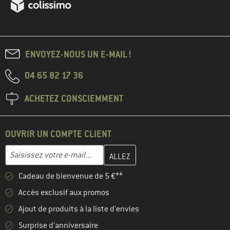
ENVOYEZ-NOUS UN E-MAIL !
04 65 82 17 36
ACHETEZ CONSCIEMMENT
OUVRIR UN COMPTE CLIENT
Entrez votre adresse e-mail ici et créez votre compte client à la 
Adresse e-mail
Cadeau de bienvenue de 5 €**
Accès exclusif aux promos
Ajout de produits à la liste d'envies
Surprise d'anniversaire