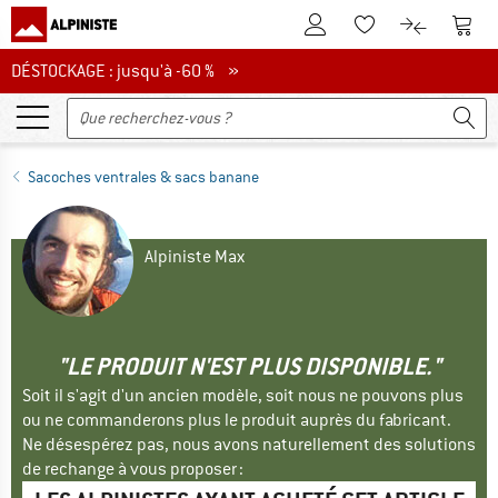
Vers le compte client
Vers 
Vers la liste d'env
Vers le com
DÉSTOCKAGE : jusqu'à -60 %
DÉSTOCKAGE : jusqu'à -60 % »
Sacoches ventrales & sacs banane
Alpiniste Max
"LE PRODUIT N'EST PLUS DISPONIBLE."
Soit il s'agit d'un ancien modèle, soit nous ne pouvons plus
ou ne commanderons plus le produit auprès du fabricant.
Ne désespérez pas, nous avons naturellement des solutions
de rechange à vous proposer :