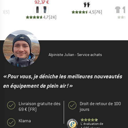
92,37 €
4
5,0
(
5
)
4,5
(
76
)
4,7
(
24
)
Alpiniste Julian - Service achats
« Pour vous, je déniche les meilleures nouveautés
en équipement de plein air ! »
Livraison gratuite dès
Droit de retour de 100
69 € (FR)
jours
Klarna
L' évaluation de