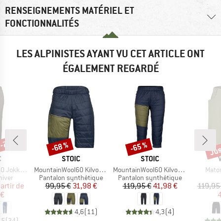
RENSEIGNEMENTS MATÉRIEL ET
FONCTIONNALITÉS
LES ALPINISTES AYANT VU CET ARTICLE ONT
ÉGALEMENT REGARDÉ
 -73 %
Jus
-68 %
-65 %
Remise
Remise
Rem
QUE
MARQUE
MARQUE
C
STOIC
STOIC
Article
Article
Articl
Padded Pants
MountainWool60 KilvoSt. III Padded Shorts
MountainWool60 KilvoSt. II Padded 3/4 Pants
Matos
roup
Product group
Product group
hiver
Pantalon synthétique
Pantalon synthétique
ix
ix réduit
Prix
Prix réduit
Prix
Prix réduit
artir de
99,95 €
31,98 €
119,95 €
41,98 €
119,95
 €
4
4,6
(
11
)
4,3
(
4
)
,5
(
34
)