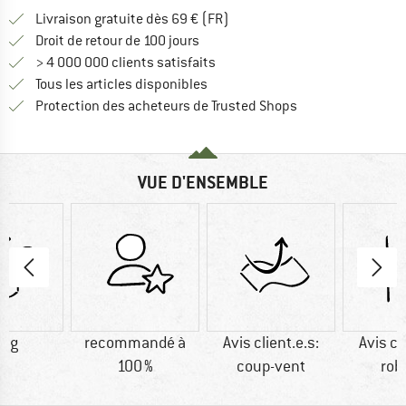
Trouve les infos sur la livrais
Livraison gratuite dès 69 € (FR)
Trouve les informations de paiemen
Droit de retour de 100 jours
> 4 000 000 clients satisfaits
Tous les articles disponibles
Trouve toutes les i
Protection des acheteurs de Trusted Shops
VUE D'ENSEMBLE
0 g
recommandé à
Avis client.e.s:
Avis cl
100 %
coup-vent
rob