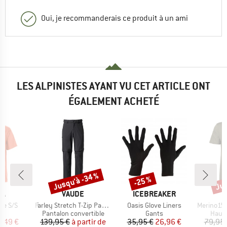
Oui, je recommanderais ce produit à un ami
LES ALPINISTES AYANT VU CET ARTICLE ONT
ÉGALEMENT ACHETÉ
Jusqu'à -34 %
Jus
-25 %
Remise
Remise
Rem
UE
MARQUE
MARQUE
PA
VAUDE
ICEBREAKER
Article
Article
Article
ge S/S
Farley Stretch T-Zip Pants III
Oasis Glove Liners
Merino155 L
t group
Product group
Product group
Produ
se
Pantalon convertible
Gants
Haut 
ix
ix réduit
Prix
Prix réduit
Prix
Prix réduit
,49 €
139,95 €
à partir de
35,95 €
26,96 €
79,95 