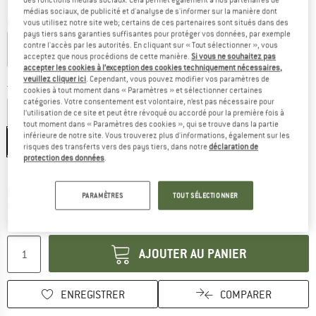
médias sociaux, de publicité et d'analyse de s'informer sur la manière dont
Couleur:
Black
vous utilisez notre site web; certains de ces partenaires sont situés dans des
pays tiers sans garanties suffisantes pour protéger vos données, par exemple
contre l'accès par les autorités. En cliquant sur « Tout sélectionner », vous
acceptez que nous procédions de cette manière.
Si vous ne souhaitez pas
accepter les cookies à l’exception des cookies techniquement nécessaires,
-30 %
veuillez cliquer ici
. Cependant, vous pouvez modifier vos paramètres de
Taille: EU
56
cookies à tout moment dans « Paramètres » et sélectionner certaines
catégories. Votre consentement est volontaire, n’est pas nécessaire pour
EU
46
EU
48
EU
50
EU
52
EU
54
l’utilisation de ce site et peut être révoqué ou accordé pour la première fois à
tout moment dans « Paramètres des cookies », qui se trouve dans la partie
inférieure de notre site. Vous trouverez plus d'informations, également sur les
EU
56
risques des transferts vers des pays tiers, dans notre
déclaration de
protection des données
.
Guide des tailles
Le lien s'ouvre dans une boîte d'inf
Délai de livraison: 3-5 jours ouvrables
PARAMÈTRES
TOUT SÉLECTIONNER
Plus que 1 article en stock !
Quantité:
AJOUTER AU PANIER
ENREGISTRER
COMPARER