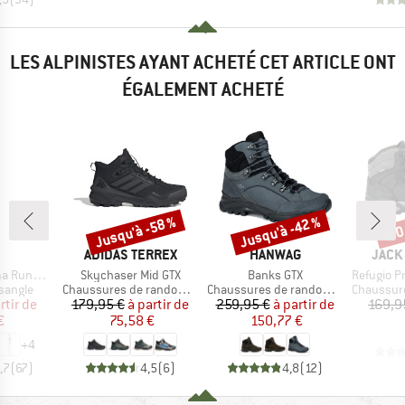
LES ALPINISTES AYANT ACHETÉ CET ARTICLE ONT
ÉGALEMENT ACHETÉ
Jusqu'à -58 %
Jusqu'à -42 %
-50
Remise
Remise
Rem
QUE
MARQUE
MARQUE
MARQ
ADIDAS TERREX
HANWAG
JACK
Article
Article
Article
schlinge
Skychaser Mid GTX
Banks GTX
Refugio Pri
oup
Product group
Product group
Product g
sangle
Chaussures de randonnée
Chaussures de randonnée
Chaussures
ix
ix réduit
Prix
Prix réduit
Prix
Prix réduit
rtir de
179,95 €
à partir de
259,95 €
à partir de
169,9
€
75,58 €
150,77 €
+
4
,7
(
67
)
4,5
(
6
)
4,8
(
12
)