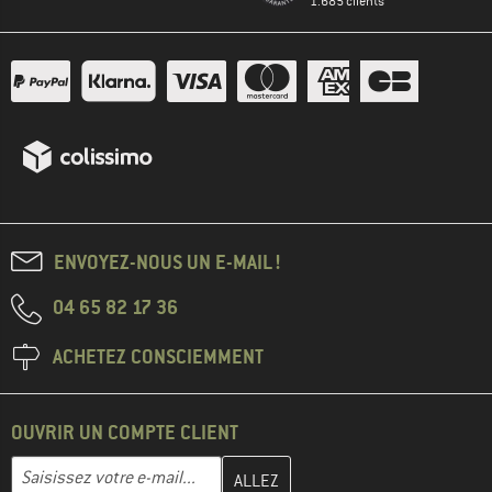
1.685 clients
ENVOYEZ-NOUS UN E-MAIL !
04 65 82 17 36
ACHETEZ CONSCIEMMENT
OUVRIR UN COMPTE CLIENT
Entrez votre adresse e-mail ici et créez votre compte client à la 
Adresse e-mail