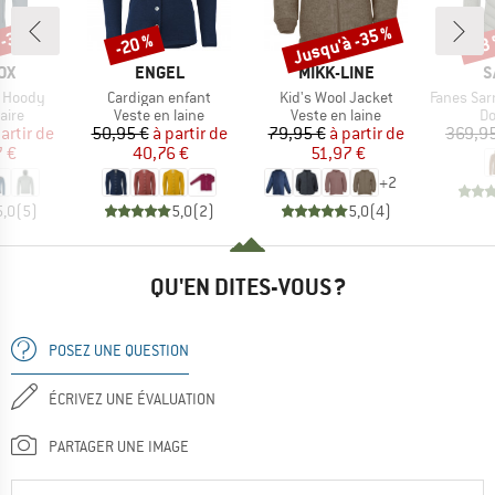
 -30 %
Jusqu'à -35 %
-20 %
-13
Remise
Remise
Rem
E
MARQUE
MARQUE
M
OX
ENGEL
MIKK-LINE
S
Article
Article
Article
t Hoody
Cardigan enfant
Kid's Wool Jacket
Fanes Sarner 
group
Product group
Product group
Pr
aire
Veste en laine
Veste en laine
D
ix
ix réduit
Prix
Prix réduit
Prix
Prix réduit
artir de
50,95 €
à partir de
79,95 €
à partir de
369,95
7 €
40,76 €
51,97 €
+
2
5,0
(
5
)
5,0
(
2
)
5,0
(
4
)
QU'EN DITES-VOUS ?
POSEZ UNE QUESTION
ÉCRIVEZ UNE ÉVALUATION
PARTAGER UNE IMAGE