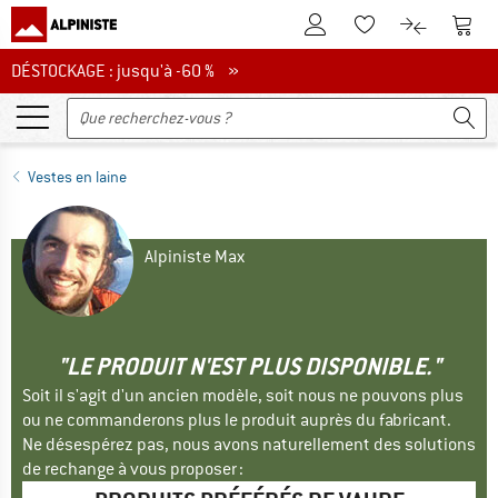
Vers le compte client
Vers 
Vers la liste d'env
Vers le com
DÉSTOCKAGE : jusqu'à -60 %
DÉSTOCKAGE : jusqu'à -60 % »
Vestes en laine
Alpiniste Max
"LE PRODUIT N'EST PLUS DISPONIBLE."
Soit il s'agit d'un ancien modèle, soit nous ne pouvons plus
ou ne commanderons plus le produit auprès du fabricant.
Ne désespérez pas, nous avons naturellement des solutions
de rechange à vous proposer :