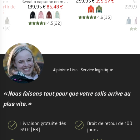
Prix
Prix réduit
259,95 €
155,97 €
group
Product group
Pro
laine
Sweat à capuche en mérinos
Ves
ix
ix réduit
Prix
Prix réduit
partir de
189,95 €
85,48 €
229,95
 €
1
4,6
(
35
)
4,5
(
22
)
4,8
(
6
)
Alpiniste Lisa - Service logistique
« Nous faisons tout pour que votre colis arrive au
plus vite. »
Livraison gratuite dès
Droit de retour de 100
69 € (FR)
jours