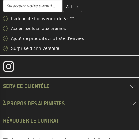
Entrez votre adresse e-mail ici et créez votre compte client à la 
Adresse e-mail
Cadeau de bienvenue de 5 €**
Accès exclusif aux promos
Ajout de produits à la liste d'envies
Surprise d'anniversaire
SERVICE CLIENTÈLE
À PROPOS DES ALPINISTES
RÉVOQUER LE CONTRAT