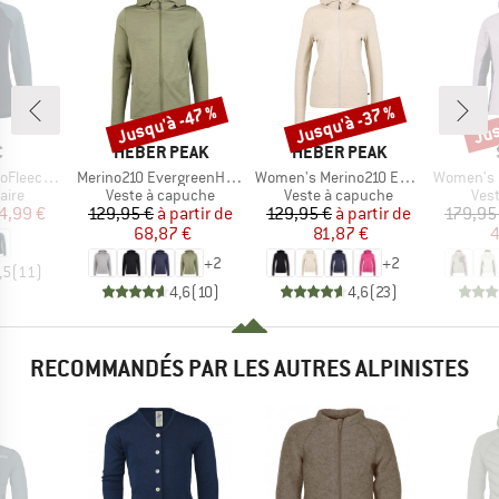
Jusqu'à -47 %
Jusqu'à -37 %
Jus
Remise
Remise
Rem
QUE
MARQUE
MARQUE
C
HEBER PEAK
HEBER PEAK
Article
Article
Article
paSt. Jacket
Merino210 EvergreenHe. Zip Hoody
Women's Merino210 EvergreenHe. Zip Hoody
Women's MountainWool6
group
Product group
Product group
Prod
aire
Veste à capuche
Veste à capuche
Vest
ix
ix réduit
Prix
Prix réduit
Prix
Prix réduit
4,99 €
129,95 €
à partir de
129,95 €
à partir de
179,95
68,87 €
81,87 €
4
+
2
+
2
,5
(
11
)
4,6
(
10
)
4,6
(
23
)
RECOMMANDÉS PAR LES AUTRES ALPINISTES