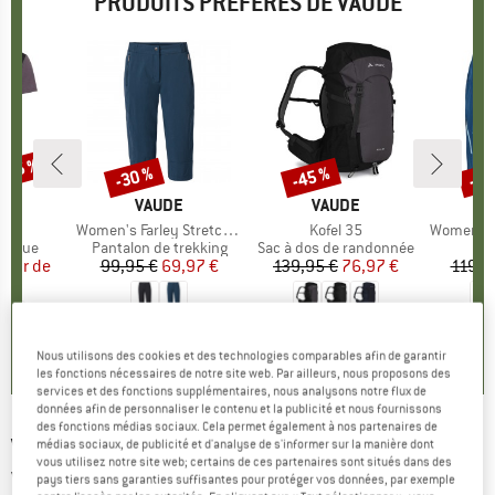
PRODUITS PRÉFÉRÉS DE VAUDE
 -35 %
-30 %
-45 %
-58
Remise
Remise
Rem
UE
E
MARQUE
VAUDE
MARQUE
VAUDE
irt
Article
Women's Farley Stretch Capri III
Article
Kofel 35
Article
Women's Ma
oup
hnique
Product group
Pantalon de trekking
Product group
Sac à dos de randonnée
artir de
ix
ix réduit
99,95 €
Prix
Prix réduit
69,97 €
139,95 €
Prix
Prix réduit
76,97 €
119,9
 €
+
3
4,9
(
18
)
3,5
(
4
)
,5
(
51
)
Nous utilisons des cookies et des technologies comparables afin de garantir
les fonctions nécessaires de notre site web. Par ailleurs, nous proposons des
services et des fonctions supplémentaires, nous analysons notre flux de
données afin de personnaliser le contenu et la publicité et nous fournissons
des fonctions médias sociaux. Cela permet également à nos partenaires de
VAUDE
-
Monviso Hybrid Fleece Jacket -
médias sociaux, de publicité et d'analyse de s'informer sur la manière dont
vous utilisez notre site web; certains de ces partenaires sont situés dans des
Veste polaire
pays tiers sans garanties suffisantes pour protéger vos données, par exemple