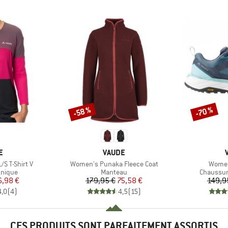
-58 %
-70 %
Remise
Remise
UE
MARQUE
E
VAUDE
Article
Article
S T-Shirt V
Women's Punaka Fleece Coat
Women
oup
Product group
Product 
hnique
Manteau
Chaussur
ix
ix réduit
Prix
Prix réduit
6,98 €
179,95 €
75,58 €
149,9
4,0
(
4
)
4,5
(
15
)
CES PRODUITS SONT PARFAITEMENT ASSORTIS