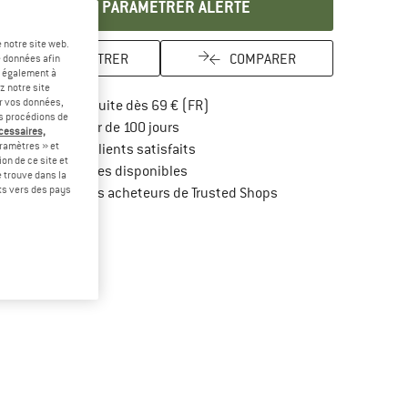
PARAMÉTRER ALERTE
 notre site web.
ENREGISTRER
COMPARER
e données afin
t également à
z notre site
er vos données,
Trouve les infos sur la livraison 
Livraison gratuite dès 69 € (FR)
us procédions de
Trouve les informations de paiement i
Droit de retour de 100 jours
écessaires,
ramètres » et
> 4 000 000 clients satisfaits
on de ce site et
Tous les articles disponibles
 trouve dans la
rts vers des pays
Trouve toutes les infos
Protection des acheteurs de Trusted Shops