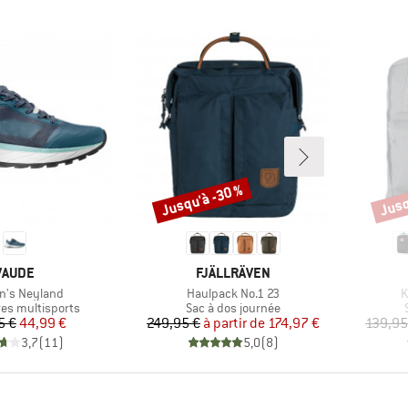
Jusqu'à -30 %
Jusq
Remise
Remi
MARQUE
MARQUE
VAUDE
FJÄLLRÄVEN
Article
A
's Neyland
Haulpack No.1 23
K
group
Product group
es multisports
Sac à dos journée
Prix
Prix réduit
Prix
Prix réduit
5 €
44,99 €
249,95 €
à partir de
174,97 €
139,95
3,7
(
11
)
5,0
(
8
)