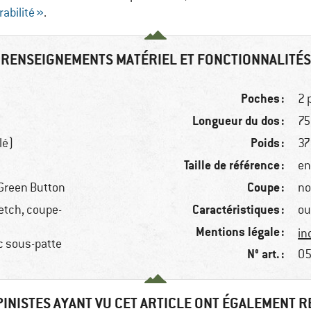
abilité »
.
RENSEIGNEMENTS MATÉRIEL ET FONCTIONNALITÉS
Poches :
2 
Longueur du dos :
75
Poids :
lé)
37
Taille de référence :
en
Coupe :
Green Button
no
Caractéristiques :
etch, coupe-
ou
Mentions légale :
in
ec sous-patte
N° art. :
05
PINISTES AYANT VU CET ARTICLE ONT ÉGALEMENT 