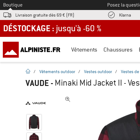
Vers le
Boutique
Posez la questi
Trouv
Livraison gratuite dès 69 € (FR)
Klarna
DÉSTOCKAGE : jusqu'à -60 %
Vêtements
Chaussures
Page d'accueil
/
Vêtements outdoor
/
Vestes outdoor
/
Vestes de 
VAUDE
-
Minaki Mid Jacket II - Ve