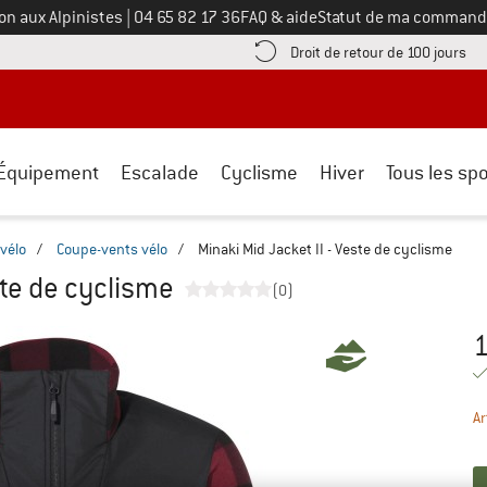
Appelez-nous au
on aux Alpinistes
|
04 65 82 17 36
FAQ & aide
Statut de ma command
e les informations de paiement ici ! Ouvre une boîte d'information
Tro
Droit de retour de 100 jours
Équipement
Escalade
Cyclisme
Hiver
Tous les spo
vélo
/
Coupe-vents vélo
/
Minaki Mid Jacket II - Veste de cyclisme
ste de cyclisme
(0)
1
Pr
Ar