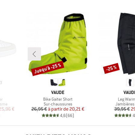
Jusqu'à -25 %
-25 %
Remise
Remise
3
MARQUE
MARQ
VAUDE
VAUD
Article
Article
er
Bike Gaiter Short
Leg Warme
Product group
Product g
isme
Sur-chaussures
Jambières
duit
Prix
Prix réduit
Pr
Pr
25,96 €
26,95 €
à partir de
20,21 €
39,95 €
2
)
4,6
(
66
)
4