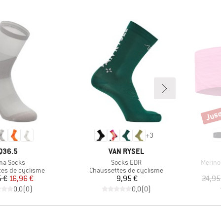
Jusq
Remi
+
3
MARQUE
MARQUE
Q36.5
VAN RYSEL
icle
Article
Article
ima Socks
Socks EDR
Merino
roup
Product group
es de cyclisme
Chaussettes de cyclisme
Prix
Prix réduit
Prix
5 €
16,96 €
9,95 €
24,95
0,0
(
0
)
0,0
(
0
)