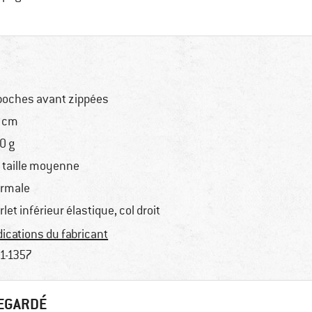
poches avant zippées
 cm
0 g
 taille moyenne
rmale
rlet inférieur élastique, col droit
dications du fabricant
1-1357
REGARDÉ