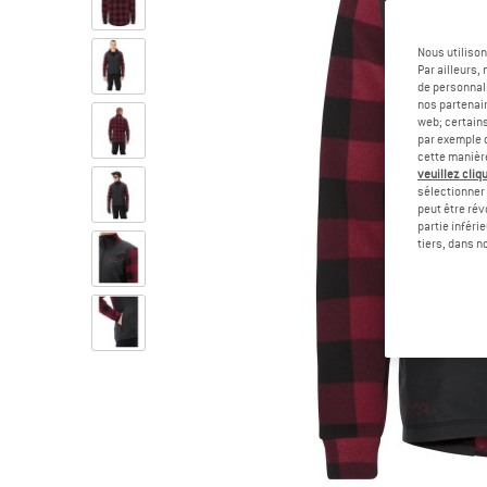
Nous utilison
Par ailleurs
de personnali
nos partenair
web; certain
par exemple c
cette manièr
veuillez cliqu
sélectionner 
peut être rév
partie inféri
tiers, dans n