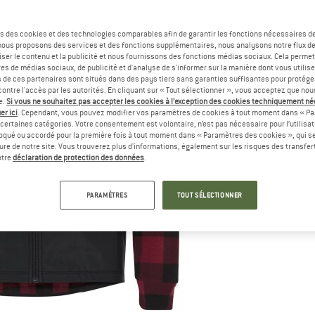
s des cookies et des technologies comparables afin de garantir les fonctions nécessaires de
, nous proposons des services et des fonctions supplémentaires, nous analysons notre flux d
ser le contenu et la publicité et nous fournissons des fonctions médias sociaux. Cela perme
es de médias sociaux, de publicité et d'analyse de s'informer sur la manière dont vous utilise
s de ces partenaires sont situés dans des pays tiers sans garanties suffisantes pour protég
ontre l'accès par les autorités. En cliquant sur « Tout sélectionner », vous acceptez que no
e.
Si vous ne souhaitez pas accepter les cookies à l’exception des cookies techniquement n
er ici
. Cependant, vous pouvez modifier vos paramètres de cookies à tout moment dans « Pa
certaines catégories. Votre consentement est volontaire, n’est pas nécessaire pour l’utilisati
oqué ou accordé pour la première fois à tout moment dans « Paramètres des cookies », qui se
eure de notre site. Vous trouverez plus d'informations, également sur les risques des transfe
otre
déclaration de protection des données
.
PARAMÈTRES
TOUT SÉLECTIONNER