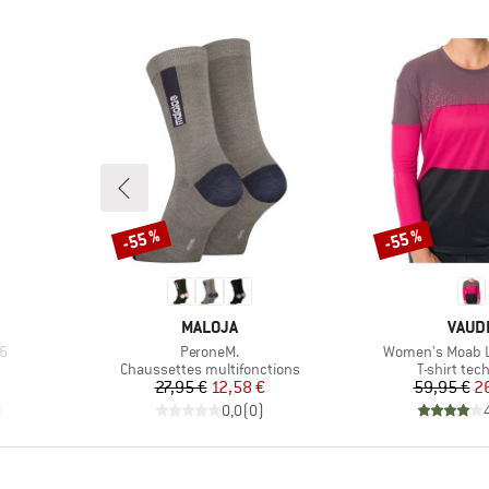
-55 %
-55 %
Remise
Remise
MARQUE
MARQ
MALOJA
VAUD
Article
Article
36
PeroneM.
Women's Moab L/
Product group
Product gr
Chaussettes multifonctions
T-shirt tec
Prix
Prix réduit
Pr
Pr
27,95 €
12,58 €
59,95 €
2
)
0,0
(
0
)