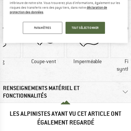
inférieure de notre site. Vous trouverez plus d'informations, également sur les
risques des transferts vers des pays tiers, dans notre
déclaration de
VUE D'ENSEMBLE
protection des données
.
PARAMÈTRES
TOUT SÉLECTIONNER
 g
Coupe-vent
Imperméable
Fi
synth
RENSEIGNEMENTS MATÉRIEL ET
FONCTIONNALITÉS
LES ALPINISTES AYANT VU CET ARTICLE ONT
ÉGALEMENT REGARDÉ