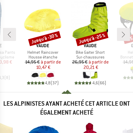
Jusqu'à -30 %
Jusqu'à -25 %
-25
Remise
Remise
Rem
UE
MARQUE
MARQUE
E
VAUDE
VAUDE
Article
Article
Art
sa Pants
Helmet Raincover
Bike Gaiter Short
He
p
Product group
Product group
Produc
cyclisme
Housse étanche
Sur-chaussures
Bonnet
ix
ix réduit
Prix
Prix réduit
Prix
Prix réduit
3,98 €
14,95 €
à partir de
26,95 €
à partir de
14,9
10,47 €
20,21 €
4,3
(
8
)
4,8
(
37
)
4,6
(
66
)
LES ALPINISTES AYANT ACHETÉ CET ARTICLE ONT
ÉGALEMENT ACHETÉ