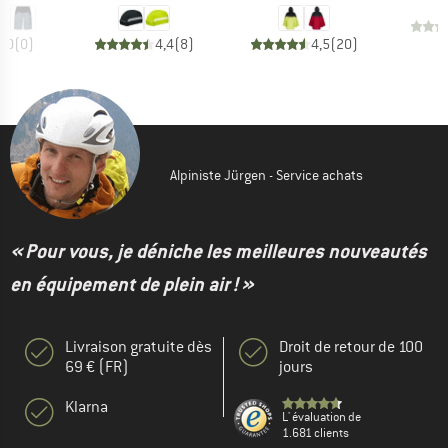
0,0
(
0
)
4,4
(
8
)
4,5
(
20
)
Alpiniste Jürgen - Service achats
« Pour vous, je déniche les meilleures nouveautés
en équipement de plein air ! »
Livraison gratuite dès
Droit de retour de 100
69 € (FR)
jours
Klarna
L' évaluation de
1.681 clients