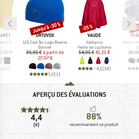
Jusqu'à -30 %
-25 %
-22
Remise
Remise
Rem
MARQUE
MARQUE
MA
BARET
ORTOVOX
VAUDE
FJÄ
Article
Article
Article
eved Blouse
120 Cool Tec Logo Beanie
Valdipino
Abisko 
ct group
Product group
Product group
P
t
Bonnet
Veste de cyclisme
B
ix
ix réduit
Prix
Prix réduit
Prix
Prix réduit
3,98 €
39,95 €
à partir de
54,95 €
41,21 €
24,9
27,97 €
0,0
(
0
)
4,1
(
34
)
5,0
(
1
)
APERÇU DES ÉVALUATIONS
88%
4,4
(8)
recommandent ce produit