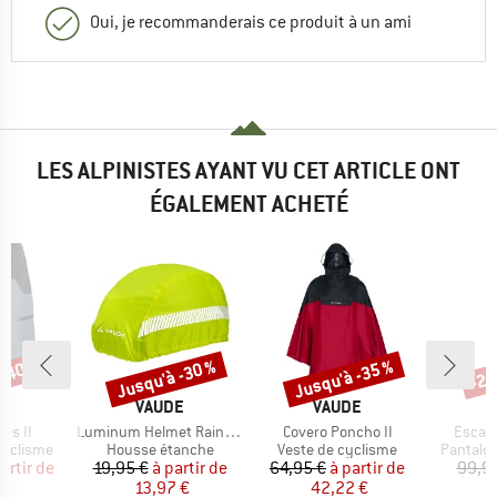
Oui, je recommanderais ce produit à un ami
LES ALPINISTES AYANT VU CET ARTICLE ONT
ÉGALEMENT ACHETÉ
 -40 %
Jusqu'à -30 %
Jusqu'à -35 %
-25
Remise
Remise
Rem
UE
MARQUE
MARQUE
E
VAUDE
VAUDE
Article
Article
Article
ts II
Luminum Helmet Raincover
Covero Poncho II
Escape
p
Product group
Product group
Product
cyclisme
Housse étanche
Veste de cyclisme
Pantalo
ix
ix réduit
Prix
Prix réduit
Prix
Prix réduit
artir de
19,95 €
à partir de
64,95 €
à partir de
99,9
 €
13,97 €
42,22 €