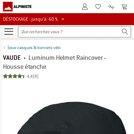
Vers le compte client
Vers 
Vers la liste d'env
Vers le com
DÉSTOCKAGE : jusqu'à -60 %
DÉSTOCKAGE : jusqu'à -60 % »
Sous-casques & bonnets vélo
VAUDE
-
Luminum Helmet Raincover -
Housse étanche
4,4
(8)