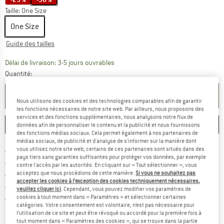
Taille:
One Size
One Size
Guide des tailles
Le lien s'ouvre dans une boîte d'inf
Délai de livraison: 3-5 jours ouvrables
Quantité:
AJOUTER AU PANIER
Nous utilisons des cookies et des technologies comparables afin de garantir
les fonctions nécessaires de notre site web. Par ailleurs, nous proposons des
services et des fonctions supplémentaires, nous analysons notre flux de
ENREGISTRER
COMPARER
données afin de personnaliser le contenu et la publicité et nous fournissons
des fonctions médias sociaux. Cela permet également à nos partenaires de
médias sociaux, de publicité et d'analyse de s'informer sur la manière dont
Trouve les infos sur la livrais
vous utilisez notre site web; certains de ces partenaires sont situés dans des
Livraison gratuite dès 69 € (FR)
pays tiers sans garanties suffisantes pour protéger vos données, par exemple
Trouve les informations de paiemen
Droit de retour de 100 jours
contre l'accès par les autorités. En cliquant sur « Tout sélectionner », vous
acceptez que nous procédions de cette manière.
Si vous ne souhaitez pas
> 4 000 000 clients satisfaits
accepter les cookies à l’exception des cookies techniquement nécessaires,
Tous les articles disponibles
veuillez cliquer ici
. Cependant, vous pouvez modifier vos paramètres de
Trouve toutes les i
cookies à tout moment dans « Paramètres » et sélectionner certaines
Protection des acheteurs de Trusted Shops
catégories. Votre consentement est volontaire, n’est pas nécessaire pour
l’utilisation de ce site et peut être révoqué ou accordé pour la première fois à
tout moment dans « Paramètres des cookies », qui se trouve dans la partie