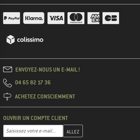
ENVOYEZ-NOUS UN E-MAIL !
04 65 82 17 36
ACHETEZ CONSCIEMMENT
OUVRIR UN COMPTE CLIENT
Entrez votre adresse e-mail ici et créez votre compte client à la 
Adresse e-mail