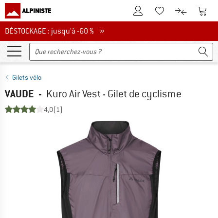
Vers le compte client
Vers 
Vers la liste d'env
Vers le com
DÉSTOCKAGE : jusqu'à -60 %
DÉSTOCKAGE : jusqu'à -60 % »
Gilets vélo
VAUDE
-
Kuro Air Vest - Gilet de cyclisme
4,0
(1)