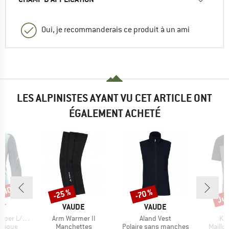
Oui, je recommanderais ce produit à un ami
LES ALPINISTES AYANT VU CET ARTICLE ONT
ÉGALEMENT ACHETÉ
 -40 %
Jus
-25 %
-70 %
Remise
Remise
Rem
UE
MARQUE
MARQUE
IT
VAUDE
VAUDE
Article
Article
Art
r L/S Tee
Arm Warmer II
Aland Vest
Kur
oup
Product group
Product group
Produc
hnique
Manchettes
Polaire sans manches
Maillo