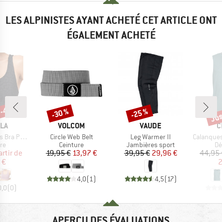
LES ALPINISTES AYANT ACHETÉ CET ARTICLE ONT
ÉGALEMENT ACHETÉ
 -40 %
Jus
-30 %
-25 %
Remise
Remise
Rem
E
MARQUE
MARQUE
M
LA
VOLCOM
VAUDE
C
Article
Article
Article
 Printed
Circle Web Belt
Leg Warmer II
Calanques 
t group
Product group
Product group
Pr
re
Ceinture
Jambières sport
Dé
ix
ix réduit
Prix
Prix réduit
Prix
Prix réduit
artir de
19,95 €
13,97 €
39,95 €
29,96 €
44,95 
 €
2
4,0
(
1
)
4,5
(
17
)
0,0
(
0
)
APERÇU DES ÉVALUATIONS