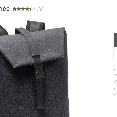
rnée
4,5
(2)