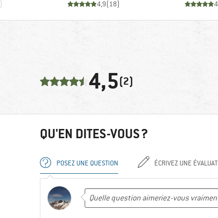
)
4,9
(
18
)
4
4,5
(2)
QU'EN DITES-VOUS ?
POSEZ UNE QUESTION
ÉCRIVEZ UNE ÉVALUAT