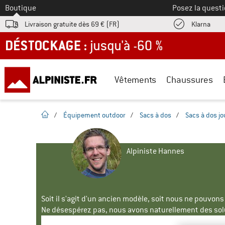
Vers le
Boutique
Posez la questi
Trouv
Livraison gratuite dès 69 € (FR)
Klarna
DÉSTOCKAGE : jusqu'à -60 %
Vêtements
Chaussures
Page d'accueil
/
Équipement outdoor
/
Sacs à dos
/
Sacs à dos j
Alpiniste Hannes
Soit il s'agit d'un ancien modèle, soit nous ne pouvon
Ne désespérez pas, nous avons naturellement des solu