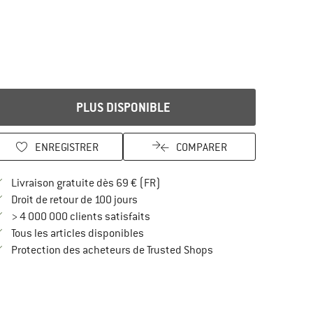
PLUS DISPONIBLE
ENREGISTRER
COMPARER
Trouve les infos sur la livraison 
Livraison gratuite dès 69 € (FR)
Trouve les informations de paiement i
Droit de retour de 100 jours
> 4 000 000 clients satisfaits
Tous les articles disponibles
Trouve toutes les infos
Protection des acheteurs de Trusted Shops