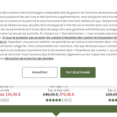
s des cookies et des technologies comparables afin de garantir les fonctions nécessaires de
, nous proposons des services et des fonctions supplémentaires, nous analysons notre flux d
ser le contenu et la publicité et nous fournissons des fonctions médias sociaux. Cela perme
es de médias sociaux, de publicité et d'analyse de s'informer sur la manière dont vous utilise
s de ces partenaires sont situés dans des pays tiers sans garanties suffisantes pour protég
ontre l'accès par les autorités. En cliquant sur « Tout sélectionner », vous acceptez que no
e.
Si vous ne souhaitez pas accepter les cookies à l’exception des cookies techniquement n
er ici
. Cependant, vous pouvez modifier vos paramètres de cookies à tout moment dans « Pa
certaines catégories. Votre consentement est volontaire, n’est pas nécessaire pour l’utilisati
oqué ou accordé pour la première fois à tout moment dans « Paramètres des cookies », qui se
eure de notre site. Vous trouverez plus d'informations, également sur les risques des transfe
-20 %
-10 %
Remise
Remise
otre
déclaration de protection des données
.
+
4
PARAMÈTRES
TOUT SÉLECTIONNER
ÄVEN
MARQUE
CHROME
MARQ
THE 
aptop 15''
Article
Barrage Pro
oup
ournée
Product group
Sac à dos vélo
Produ
Sac à
 de
ix
ix réduit
139,96 €
349,95 €
Prix
Prix réduit
279,96 €
139,95
5,0
(
4
)
5,0
(
3
)