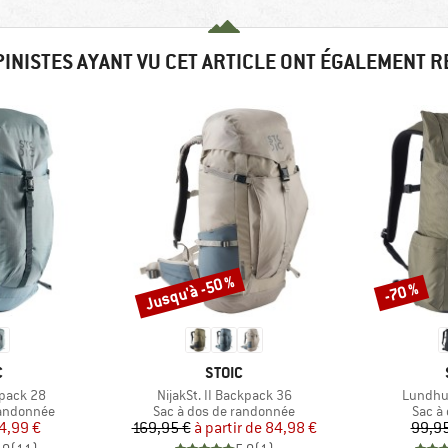
PINISTES AYANT VU CET ARTICLE ONT ÉGALEMENT 
Jusqu'à -50 %
-70 %
Remise
Remise
QUE
MARQUE
C
STOIC
Article
Article
kpack 28
NijakSt. II Backpack 36
Lundhul
Product group
Produ
randonnée
Sac à dos de randonnée
Sac à
ix
ix réduit
Prix
Prix réduit
4,99 €
169,95 €
à partir de
84,98 €
99,95