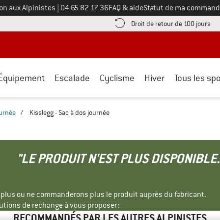
Appelez-nous au
on aux Alpinistes
|
04 65 82 17 36
FAQ & aide
Statut de ma command
e les informations de paiement ici ! Ouvre une boîte d'information
Tro
Droit de retour de 100 jours
Équipement
Escalade
Cyclisme
Hiver
Tous les spo
ournée
/
Kisslegg - Sac à dos journée
"LE PRODUIT N'EST PLUS DISPONIBLE.
s plus ou ne commanderons plus le produit auprès du fabricant.
tions de rechange à vous proposer :
RECOMMANDÉS PAR LES AUTRES ALPINISTES