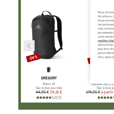
Nous utilison
Par ailleurs
de personnali
nos partenair
web; certain
par exemple c
cette manièr
veuillez cliqu
sélectionner 
peut être rév
partie inféri
Jusqu'à -20 %
-24 %
Remise
Remise
tiers, dans n
MARQUE
GREGORY
MARQUE
FJÄLLR
Article
Nano 14
Article
Kånken No. 2 L
Product group
Sac à dos journée
Product gr
Sac à dos j
44,95 €
Prix
Prix réduit
34,16 €
174,95 €
à partir
Pr
Pr
5,0
(
3
)