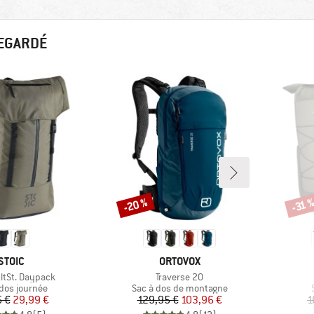
REGARDÉ
-20 %
-31 
Remise
Remi
MARQUE
MARQUE
STOIC
ORTOVOX
Article
tSt. Daypack
Traverse 20
ct group
Product group
 dos journée
Sac à dos de montagne
Prix
Prix réduit
Prix
Prix réduit
 €
29,99 €
129,95 €
103,96 €
1