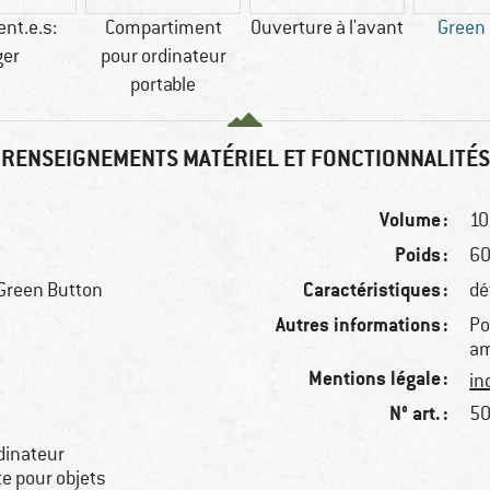
ent.e.s:
Compartiment
Ouverture à l'avant
Green
ger
pour ordinateur
portable
RENSEIGNEMENTS MATÉRIEL ET FONCTIONNALITÉS
Volume :
10 
Poids :
60
Caractéristiques :
Green Button
dé
Autres informations :
Po
am
Mentions légale :
in
N° art. :
50
dinateur
te pour objets