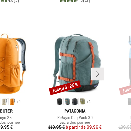
4,8
(
5
)
4,8
(
12
)
Jusqu'à -25 %
Jusq
Remise
Remi
+
4
+
1
ARQUE
MARQUE
EUTER
PATAGONIA
rticle
Article
A
ogo 25
Refugio Day Pack 30
ct group
Product group
 dos journée
Sac à dos journée
Prix
Prix
Prix réduit
9,95 €
119,95 €
à partir de
89,96 €
109,9