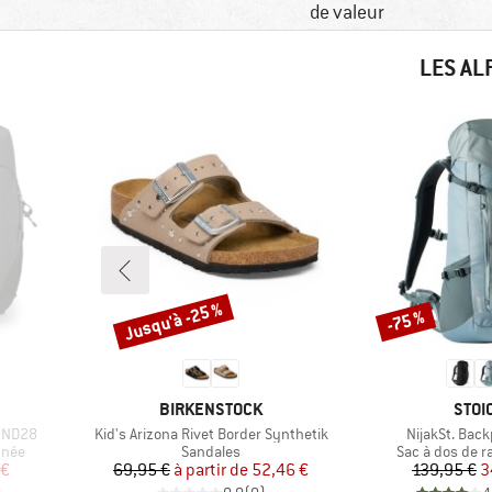
de valeur
LES AL
Jusqu'à -25 %
-75 %
Remise
Remise
MARQUE
MAR
BIRKENSTOCK
STOI
Article
Article
l ND28
Kid's Arizona Rivet Border Synthetik
NijakSt. Bac
Product group
Product group
nnée
Sandales
Sac à dos de 
duit
Prix
Prix réduit
Pr
Pr
 €
69,95 €
à partir de
52,46 €
139,95 €
3