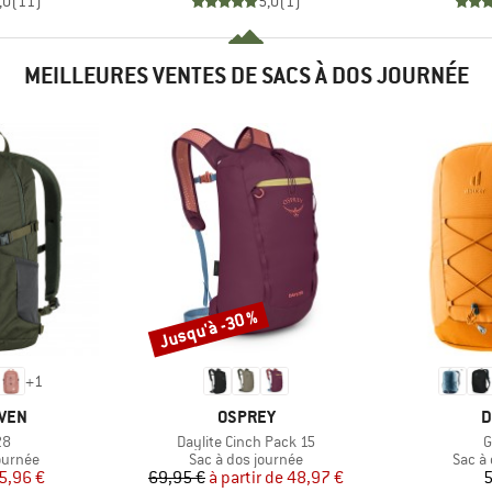
,0
(
11
)
5,0
(
1
)
MEILLEURES VENTES DE SACS À DOS JOURNÉE
Jusqu'à -30 %
Remise
+
1
MARQUE
M
ÄVEN
OSPREY
D
Article
A
28
Daylite Cinch Pack 15
G
oup
Product group
Produ
ournée
Sac à dos journée
Sac à
ix
ix réduit
Prix
Prix réduit
5,96 €
69,95 €
à partir de
48,97 €
5