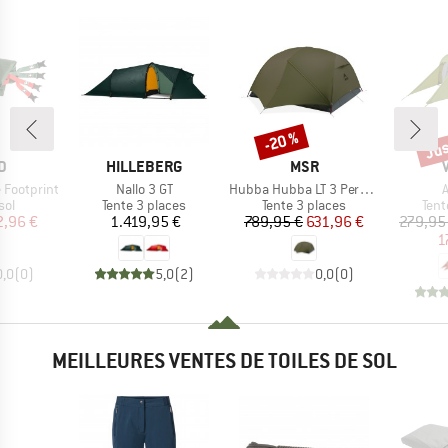
Jus
-20 %
Remise
Rem
UE
MARQUE
MARQUE
D
HILLEBERG
MSR
Article
Article
A
 Footprint
Nallo 3 GT
Hubba Hubba LT 3 Person
A
 group
Product group
Product group
Prod
sol
Tente 3 places
Tente 3 places
Tent
ix
ix réduit
Prix
Prix
Prix réduit
2,96 €
1.419,95 €
789,95 €
631,96 €
279,95
1
0,0
(
0
)
5,0
(
2
)
0,0
(
0
)
MEILLEURES VENTES DE TOILES DE SOL