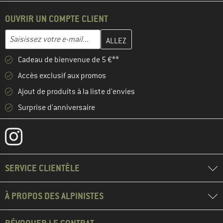
OUVRIR UN COMPTE CLIENT
Entrez votre adresse e-mail ici et créez votre compte client à la 
Adresse e-mail
Cadeau de bienvenue de 5 €**
Accès exclusif aux promos
Ajout de produits à la liste d'envies
Surprise d'anniversaire
SERVICE CLIENTÈLE
À PROPOS DES ALPINISTES