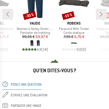
-30 %
-20
-15 %
Remise
Remise
Rem
E
MARQUE
MARQUE
MA
EL
VAUDE
ROBENS
BI
Article
Article
Article
athfinder
Women's Farley Stretch Capri III
Paracord With Tinder
Footprint
 group
Product group
Product group
Pr
sol
Pantalon de trekking
Corde statique
To
ix
ix réduit
Prix
Prix réduit
Prix
Prix réduit
9,71 €
99,95 €
69,97 €
7,95 €
6,76 €
69,95
0,0
(
0
)
4,9
(
18
)
0,0
(
0
)
QU'EN DITES-VOUS ?
POSEZ UNE QUESTION
ÉCRIVEZ UNE ÉVALUATION
PARTAGER UNE IMAGE