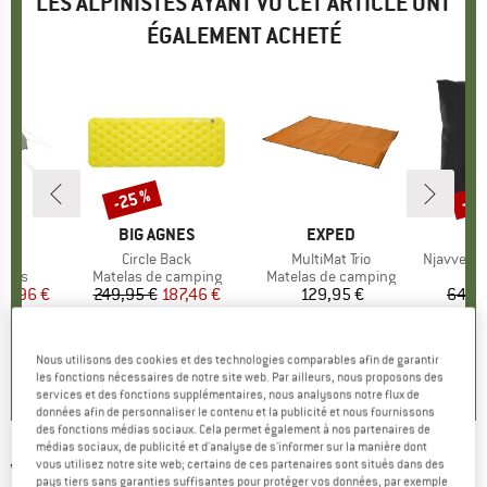
LES ALPINISTES AYANT VU CET ARTICLE ONT
ÉGALEMENT ACHETÉ
-25 %
-35
Remise
Rem
UE
NS
MARQUE
BIG AGNES
MARQUE
EXPED
3 LW
Article
Circle Back
Article
MultiMat Trio
Article
NjavveSt.3
group
laces
Product group
Matelas de camping
Product group
Matelas de camping
Pr
To
ix
ix réduit
39,96 €
249,95 €
Prix
Prix réduit
187,46 €
129,95 €
Prix
64,95
0,0
(
0
)
5,0
(
1
)
4,7
(
6
)
Nous utilisons des cookies et des technologies comparables afin de garantir
les fonctions nécessaires de notre site web. Par ailleurs, nous proposons des
services et des fonctions supplémentaires, nous analysons notre flux de
données afin de personnaliser le contenu et la publicité et nous fournissons
des fonctions médias sociaux. Cela permet également à nos partenaires de
médias sociaux, de publicité et d'analyse de s'informer sur la manière dont
vous utilisez notre site web; certains de ces partenaires sont situés dans des
VAUDE
-
Floor Protector Arco 2P - Toile de sol
pays tiers sans garanties suffisantes pour protéger vos données, par exemple