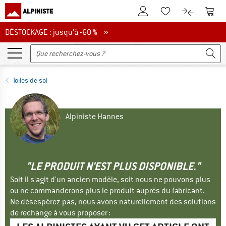
Vers le compte client
Vers 
Vers la liste d'env
Vers le com
DÉSTOCKAGE : jusqu'à -60 %
DÉSTOCKAGE : jusqu'à -60 % »
Toiles de sol
Alpiniste Hannes
"LE PRODUIT N'EST PLUS DISPONIBLE."
Soit il s'agit d'un ancien modèle, soit nous ne pouvons plus
ou ne commanderons plus le produit auprès du fabricant.
Ne désespérez pas, nous avons naturellement des solutions
de rechange à vous proposer :