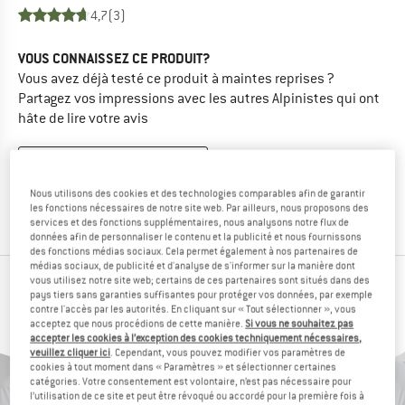
4,7
(3)
VOUS CONNAISSEZ CE PRODUIT?
Vous avez déjà testé ce produit à maintes reprises ?
Partagez vos impressions avec les autres Alpinistes qui ont
hâte de lire votre avis
ÉCRIRE UNE ÉVALUATION
Nous utilisons des cookies et des technologies comparables afin de garantir
ACHETER CE PRODUIT
les fonctions nécessaires de notre site web. Par ailleurs, nous proposons des
services et des fonctions supplémentaires, nous analysons notre flux de
données afin de personnaliser le contenu et la publicité et nous fournissons
des fonctions médias sociaux. Cela permet également à nos partenaires de
médias sociaux, de publicité et d'analyse de s'informer sur la manière dont
vous utilisez notre site web; certains de ces partenaires sont situés dans des
LES ALPINISTES AYANT VU CET ARTICLE ONT
pays tiers sans garanties suffisantes pour protéger vos données, par exemple
contre l'accès par les autorités. En cliquant sur « Tout sélectionner », vous
ÉGALEMENT REGARDÉ
acceptez que nous procédions de cette manière.
Si vous ne souhaitez pas
accepter les cookies à l’exception des cookies techniquement nécessaires,
veuillez cliquer ici
. Cependant, vous pouvez modifier vos paramètres de
cookies à tout moment dans « Paramètres » et sélectionner certaines
catégories. Votre consentement est volontaire, n’est pas nécessaire pour
l’utilisation de ce site et peut être révoqué ou accordé pour la première fois à