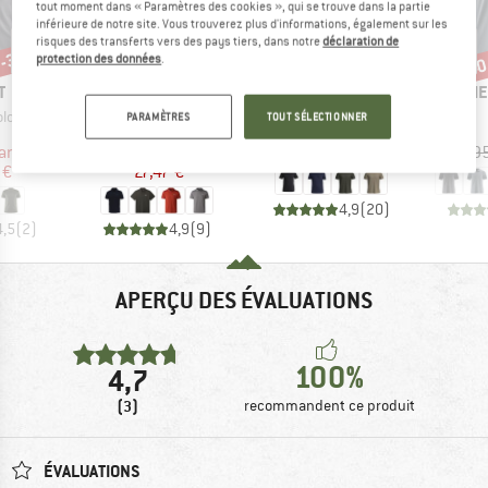
tout moment dans « Paramètres des cookies », qui se trouve dans la partie
inférieure de notre site. Vous trouverez plus d'informations, également sur les
risques des transferts vers des pays tiers, dans notre
déclaration de
 -35 %
Jusqu'à -45 %
-25 %
-40
Remise
Remise
Rem
protection des données
.
UE
MARQUE
MARQUE
MAR
T
THE NORTH FACE
ICEBREAKER
MAIE
Article
Article
lo Shirt
Tanken Polo
Merino 150 Tech Lite III S/S Polo
PARAMÈTRES
TOUT SÉLECTIONNER
uct group
Product group
Product group
T-shirt technique
Haut en mérinos
ix
ix réduit
Prix
Prix réduit
Prix
Prix réduit
artir de
49,95 €
à partir de
99,95 €
74,96 €
44,95
 €
27,47 €
4,9
(
20
)
4,5
(
2
)
4,9
(
9
)
APERÇU DES ÉVALUATIONS
100%
4,7
(3)
recommandent ce produit
ÉVALUATIONS