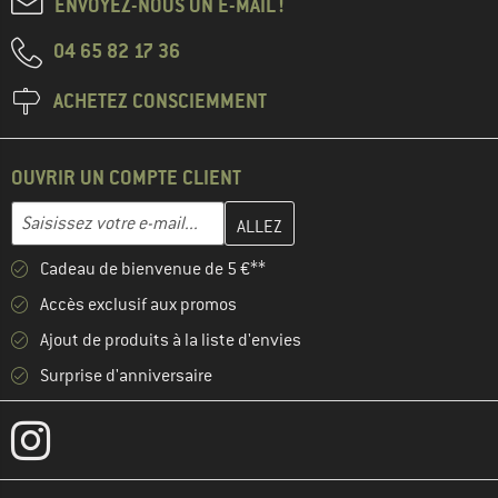
ENVOYEZ-NOUS UN E-MAIL !
04 65 82 17 36
ACHETEZ CONSCIEMMENT
OUVRIR UN COMPTE CLIENT
Entrez votre adresse e-mail ici et créez votre compte client à la 
Adresse e-mail
Cadeau de bienvenue de 5 €**
Accès exclusif aux promos
Ajout de produits à la liste d'envies
Surprise d'anniversaire