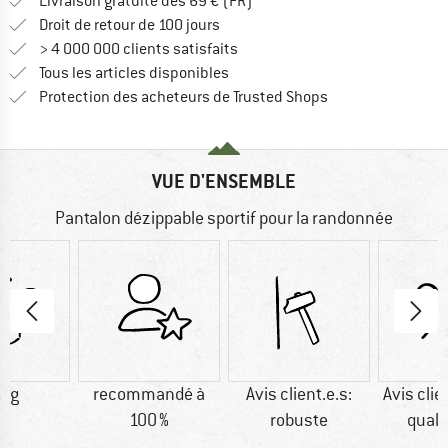
Trouve les infos sur la livrais
Livraison gratuite dès 69 € (FR)
Trouve les informations de paiemen
Droit de retour de 100 jours
> 4 000 000 clients satisfaits
Tous les articles disponibles
Trouve toutes les i
Protection des acheteurs de Trusted Shops
VUE D'ENSEMBLE
Pantalon dézippable sportif pour la randonnée
0 g
recommandé à
Avis client.e.s:
Avis clie
100 %
robuste
quali