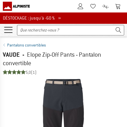
Vers le compte client
Vers 
Vers la liste d'env
Vers le com
DÉSTOCKAGE : jusqu'à -60 %
DÉSTOCKAGE : jusqu'à -60 % »
Pantalons convertibles
VAUDE
-
Elope Zip-Off Pants - Pantalon
convertible
5,0
(1)