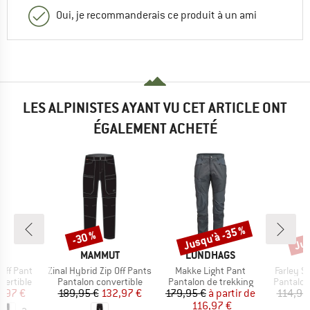
Oui, je recommanderais ce produit à un ami
LES ALPINISTES AYANT VU CET ARTICLE ONT
ÉGALEMENT ACHETÉ
Jusqu'à -35 %
Jus
-30 %
Remise
Remise
Rem
QUE
MARQUE
MARQUE
MAMMUT
LUNDHAGS
Article
Article
Article
Off Pant
Zinal Hybrid Zip Off Pants
Makke Light Pant
Farley St
up
Product group
Product group
Product 
vertible
Pantalon convertible
Pantalon de trekking
Pantalon
ix
ix réduit
Prix
Prix réduit
Prix
Prix réduit
1,97 €
189,95 €
132,97 €
179,95 €
à partir de
114,95
116,97 €
8