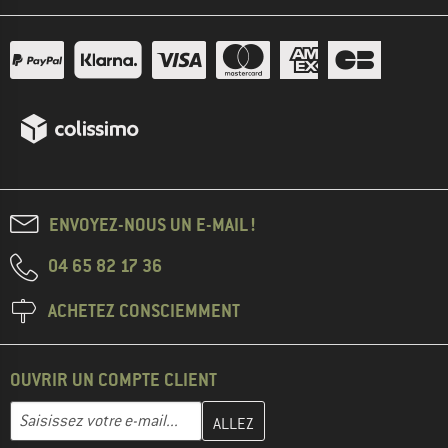
ENVOYEZ-NOUS UN E-MAIL !
04 65 82 17 36
ACHETEZ CONSCIEMMENT
OUVRIR UN COMPTE CLIENT
Entrez votre adresse e-mail ici et créez votre compte client à la 
Adresse e-mail