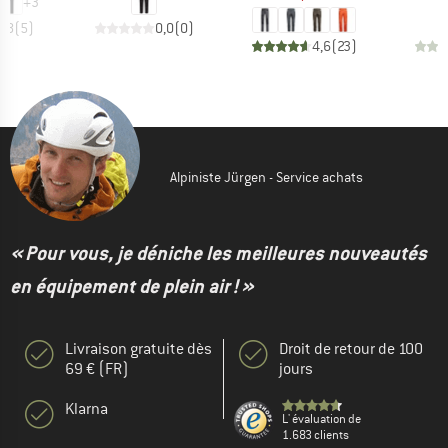
+
3
4,8
(
5
)
0,0
(
0
)
4,6
(
23
)
Alpiniste Jürgen - Service achats
« Pour vous, je déniche les meilleures nouveautés
en équipement de plein air ! »
Livraison gratuite dès
Droit de retour de 100
69 € (FR)
jours
Klarna
L' évaluation de
1.683 clients