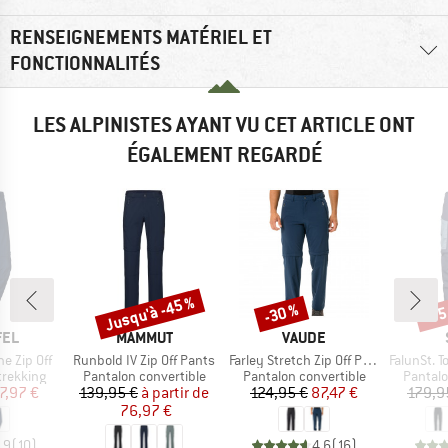
RENSEIGNEMENTS MATÉRIEL ET
FONCTIONNALITÉS
LES ALPINISTES AYANT VU CET ARTICLE ONT
ÉGALEMENT REGARDÉ
Jusqu'à -45 %
-30 %
-75
Remise
Remise
Rem
E
MARQUE
MARQUE
FEL
MAMMUT
VAUDE
Article
Article
Article
e Zip Off
Runbold IV Zip Off Pants
Farley Stretch Zip Off Pants II
FalunSt. Tour 
up
Product group
Product group
Product
trekking
Pantalon convertible
Pantalon convertible
Pantalo
ix
ix réduit
Prix
Prix réduit
Prix
Prix réduit
7,97 €
139,95 €
à partir de
124,95 €
87,47 €
179,9
76,97 €
,9
(
10
)
4,6
(
16
)