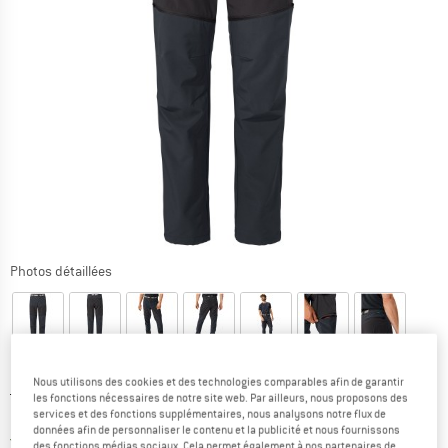
Photos détaillées
Nous utilisons des cookies et des technologies comparables afin de garantir
Prix initial :
Prix:
169,95
€
les fonctions nécessaires de notre site web. Par ailleurs, nous proposons des
services et des fonctions supplémentaires, nous analysons notre flux de
110,47
€
TVA incl.
données afin de personnaliser le contenu et la publicité et nous fournissons
France. Informations sur les frais de l
Livraison gratuite
(FR)
des fonctions médias sociaux. Cela permet également à nos partenaires de