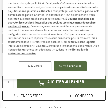
médias sociaux, de publicité et d'analyse de s'informer sur la manière dont
vous utilisez notre site web; certains de ces partenaires sont situés dans des
Couleur:
Phantom Black
pays tiers sans garanties suffisantes pour protéger vos données, par exemple
contre l'accès par les autorités. En cliquant sur « Tout sélectionner », vous
acceptez que nous procédions de cette manière.
Si vous ne souhaitez pas
accepter les cookies à l’exception des cookies techniquement nécessaires,
-35 %
veuillez cliquer ici
. Cependant, vous pouvez modifier vos paramètres de
Sélectionner taille:
cookies à tout moment dans « Paramètres » et sélectionner certaines
catégories. Votre consentement est volontaire, n’est pas nécessaire pour
EU
46 - Regular
EU
48 - Regular
EU
50 - Regular
l’utilisation de ce site et peut être révoqué ou accordé pour la première fois à
tout moment dans « Paramètres des cookies », qui se trouve dans la partie
inférieure de notre site. Vous trouverez plus d'informations, également sur les
EU
52 - Regular
EU
54 - Regular
EU
56 - Regular
risques des transferts vers des pays tiers, dans notre
déclaration de
protection des données
.
Guide des tailles
Le lien s'ouvre dans une boîte d'inf
Délai de livraison: 3-5 jours ouvrables
PARAMÈTRES
TOUT SÉLECTIONNER
Quantité:
AJOUTER AU PANIER
ENREGISTRER
COMPARER