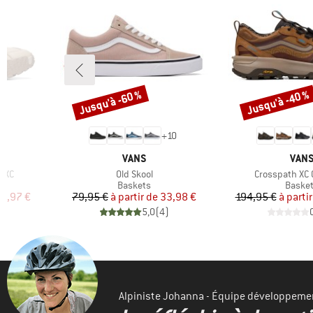
Jusqu'à -60 %
Jusqu'à -40 %
Remise
Remise
+
10
MARQUE
MAR
VANS
VAN
Article
Article
 XC
Old Skool
Crosspath XC
up
Product group
Produc
Baskets
Baske
duit
Prix
Prix réduit
Pr
Pr
2,97 €
79,95 €
à partir de
33,98 €
194,95 €
à partir
)
5,0
(
4
)
Alpiniste Johanna - Équipe développeme