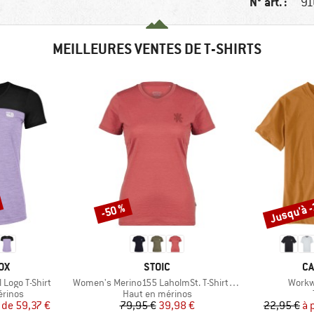
N° art. :
91
MEILLEURES VENTES DE T-SHIRTS
Jusqu'à 
-50 %
Remise
Remise
E
MARQUE
MA
OX
STOIC
CA
Article
Article
Logo T-Shirt
Women's Merino155 LaholmSt. T-Shirt Daisy Flower
Workw
oup
Product group
érinos
Haut en mérinos
ix
ix réduit
Prix
Prix réduit
r de
59,37 €
79,95 €
39,98 €
22,95 €
à 