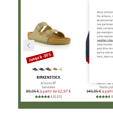
Nous utilison
Par ailleurs
de personnali
nos partenair
web; certain
par exemple c
cette manièr
veuillez cliqu
sélectionner 
peut être rév
partie inféri
Jusqu'à -30 %
Jusqu'à -35 %
Remise
Remise
tiers, dans n
+
6
MARQUE
BIRKENSTOCK
MARQU
PATAGO
Article
Arizona BF
Article
Retro Pile 
Product group
Sandales
Product 
Veste pol
89,95 €
à partir de
Prix
Prix réduit
62,97 €
149,95 €
à parti
Pr
Pr
4,8
(
20
)
4