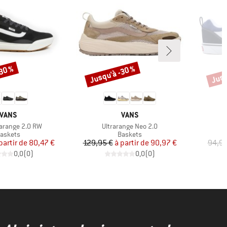
-30 %
Jusqu'à -30 %
Jusq
Remise
Remi
MARQUE
MARQUE
VANS
VANS
Article
rarange 2.0 RW
Ultrarange Neo 2.0
roduct group
Product group
askets
Baskets
Prix
Prix réduit
Prix
Prix réduit
partir de
80,47 €
129,95 €
à partir de
90,97 €
94,95
0,0
(
0
)
0,0
(
0
)