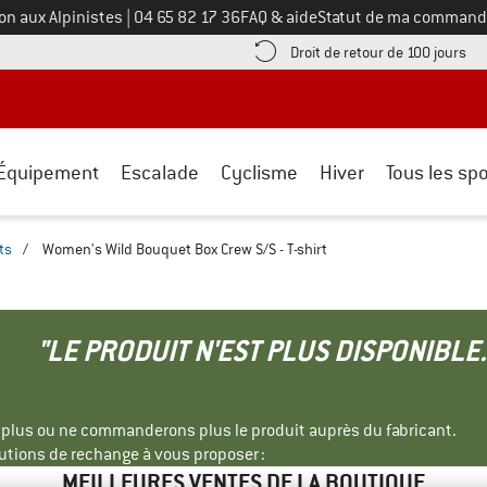
Appelez-nous au
on aux Alpinistes
|
04 65 82 17 36
FAQ & aide
Statut de ma command
e les informations de paiement ici ! Ouvre une boîte d'information
Tro
Droit de retour de 100 jours
Équipement
Escalade
Cyclisme
Hiver
Tous les spo
ts
/
Women's Wild Bouquet Box Crew S/S - T-shirt
"LE PRODUIT N'EST PLUS DISPONIBLE.
s plus ou ne commanderons plus le produit auprès du fabricant.
tions de rechange à vous proposer :
MEILLEURES VENTES DE LA BOUTIQUE