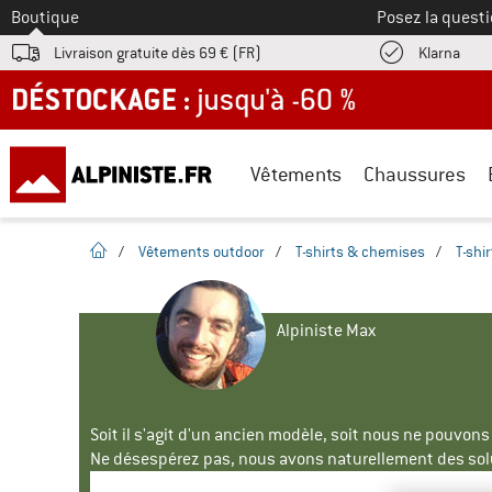
Vers le
Boutique
Posez la questi
Trouv
Livraison gratuite dès 69 € (FR)
Klarna
DÉSTOCKAGE : jusqu'à -60 %
Vêtements
Chaussures
Page d'accueil
/
Vêtements outdoor
/
T-shirts & chemises
/
T-shir
Alpiniste Max
Soit il s'agit d'un ancien modèle, soit nous ne pouvon
Ne désespérez pas, nous avons naturellement des solu