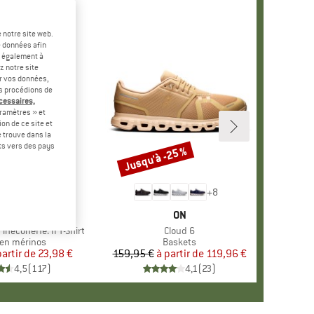
 notre site web.
e données afin
t également à
z notre site
er vos données,
us procédions de
écessaires,
ramètres » et
on de ce site et
 trouve dans la
rts vers des pays
-60 %
Jusqu'à -25 %
Remise
+
4
+
8
RQUE
ER PEAK
MARQUE
ON
ineconeHe. II T-Shirt
Article
Cloud 6
ct group
en mérinos
Product group
Baskets
partir de
Prix
Prix réduit
23,98 €
159,95 €
à partir de
Prix
Prix réduit
119,96 €
4,5
(
117
)
4,1
(
23
)