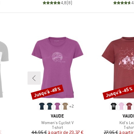
)
4,8
(
8
)
4
Jusqu'à -48 %
Jusqu'à -45 %
Remise
Remise
+
2
MARQUE
MARQ
VAUDE
VAUD
Article
Article
Women's Cyclist V
Kid's Le
oup
Product group
Produ
T-shirt
T-shir
duit
Prix
Prix réduit
Pr
Pr
€
44,95 €
à partir de
23,37 €
27,95 €
à partir