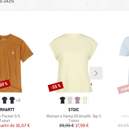
6-1426
-30 %
Jusq
-55 %
Remise
Remi
+
5
RQUE
MARQUE
RHARTT
STOIC
Article
Artic
 Pocket S/S
Women's Hemp30 AmalSt. Top II
Hemp
Product group
Product group
T-shirt
T-shirt
Prix
Prix réduit
Prix
Prix réduit
partir de
16,07 €
39,95 €
17,98 €
39,95