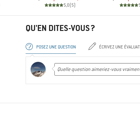
)
5,0
(
5
)
QU'EN DITES-VOUS ?
POSEZ UNE QUESTION
ÉCRIVEZ UNE ÉVALUAT