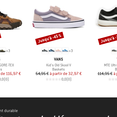
Jusqu'à -45 %
Jusqu'à 
Remise
Remise
+
3
+
3
QUE
MARQUE
S
VANS
Article
Article
 GORE-TEX
Kid's Old Skool V
MTE Ult
t group
Product group
P
ts
Baskets
B
ix
ix réduit
Prix
Prix réduit
 de
116,97 €
54,95 €
à partir de
32,97 €
114,95 €
à 
0,0
(
0
)
0,0
(
0
)
nt durable