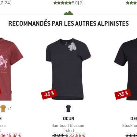
,7
(
24
)
5,0
(
2
)
RECOMMANDÉS PAR LES AUTRES ALPINISTES
-35 %
-15 %
Remise
Remise
+
1
UE
MARQUE
MA
E
OCUN
DE
Article
Article
zza
Bamboo T Blossom
Stockho
ct group
Product group
t
T-shirt
ix
ix réduit
Prix
Prix réduit
 de
15,37 €
39,95 €
33,96 €
39,95