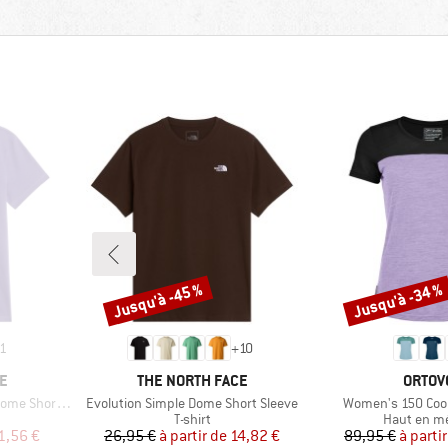
Jusqu'à -45 %
Jusqu'à -34 %
Remise
Remise
1
+
10
MARQUE
MARQU
E
THE NORTH FACE
ORTOV
Article
Article
hort Sleeve
Evolution Simple Dome Short Sleeve
Women's 150 Cool 
oup
Product group
Product gr
T-shirt
Haut en m
duit
Prix
Prix réduit
Pr
Pr
1,56 €
26,95 €
à partir de
14,82 €
89,95 €
à parti