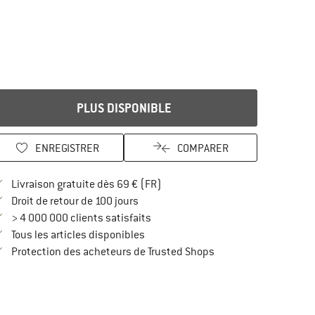
PLUS DISPONIBLE
ENREGISTRER
COMPARER
Trouve les infos sur la livraison 
Livraison gratuite dès 69 € (FR)
Trouve les informations de paiement i
Droit de retour de 100 jours
> 4 000 000 clients satisfaits
Tous les articles disponibles
Trouve toutes les infos
Protection des acheteurs de Trusted Shops