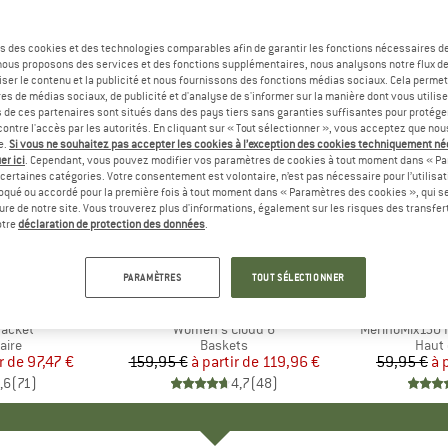
s des cookies et des technologies comparables afin de garantir les fonctions nécessaires de
, nous proposons des services et des fonctions supplémentaires, nous analysons notre flux d
ser le contenu et la publicité et nous fournissons des fonctions médias sociaux. Cela perme
es de médias sociaux, de publicité et d'analyse de s'informer sur la manière dont vous utilise
s de ces partenaires sont situés dans des pays tiers sans garanties suffisantes pour protég
ontre l'accès par les autorités. En cliquant sur « Tout sélectionner », vous acceptez que no
e.
Si vous ne souhaitez pas accepter les cookies à l’exception des cookies techniquement n
er ici
. Cependant, vous pouvez modifier vos paramètres de cookies à tout moment dans « Pa
certaines catégories. Votre consentement est volontaire, n’est pas nécessaire pour l’utilisati
oqué ou accordé pour la première fois à tout moment dans « Paramètres des cookies », qui se
eure de notre site. Vous trouverez plus d'informations, également sur les risques des transfe
Jusqu'à -25 %
Jusqu'à 
Remise
Remise
otre
déclaration de protection des données
.
+
1
+
9
PARAMÈTRES
TOUT SÉLECTIONNER
E
NIA
MARQUE
ON
MA
HEB
Jacket
Article
Women's Cloud 6
Article
MerinoMix150 P
group
aire
Product group
Baskets
Produ
Haut 
r de
ix
ix réduit
97,47 €
159,95 €
à partir de
Prix
Prix réduit
119,96 €
59,95 €
à 
,6
(
71
)
4,7
(
48
)