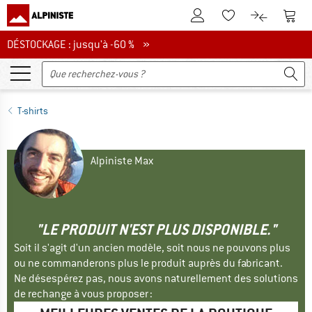
Vers le compte client
Vers 
Vers la liste d'env
Vers le com
DÉSTOCKAGE : jusqu'à -60 %
DÉSTOCKAGE : jusqu'à -60 % »
T-shirts
Alpiniste Max
"LE PRODUIT N'EST PLUS DISPONIBLE."
Soit il s'agit d'un ancien modèle, soit nous ne pouvons plus
ou ne commanderons plus le produit auprès du fabricant.
Ne désespérez pas, nous avons naturellement des solutions
de rechange à vous proposer :