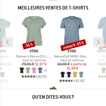
MEILLEURES VENTES DE T-SHIRTS
 -30 %
Jusqu'à -55 %
-35 %
-45
Remise
Remise
Rem
MARQUE
MARQUE
MARQ
ÄVEN
STOIC
STOIC
SUPE
Article
Article
Art
gs T-Shirt
Women's Merino155 LaholmSt. Loose Shirt
MerinoChill MMXX. Göteborg Print Tee
Tro
ct group
Product group
Product group
Produ
t
Haut en mérinos
Haut en mérinos
Haut 
ix
ix réduit
Prix
Prix réduit
Prix
Prix réduit
artir de
79,95 €
51,97 €
69,95 €
à partir de
79,95
 €
31,48 €
+
2
4,8
(
39
)
5,0
(
1
)
4,6
(
18
)
QU'EN DITES-VOUS ?