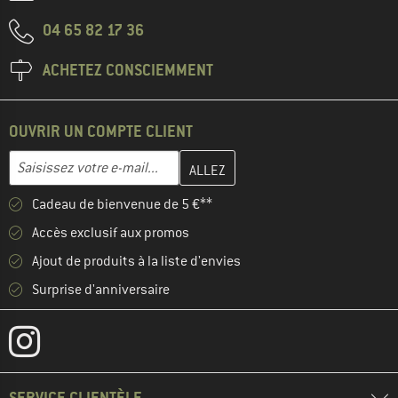
04 65 82 17 36
ACHETEZ CONSCIEMMENT
OUVRIR UN COMPTE CLIENT
Entrez votre adresse e-mail ici et créez votre compte client à la 
Adresse e-mail
Cadeau de bienvenue de 5 €**
Accès exclusif aux promos
Ajout de produits à la liste d'envies
Surprise d'anniversaire
SERVICE CLIENTÈLE