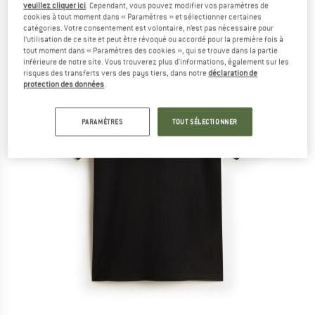
veuillez cliquer ici
. Cependant, vous pouvez modifier vos paramètres de
cookies à tout moment dans « Paramètres » et sélectionner certaines
catégories. Votre consentement est volontaire, n’est pas nécessaire pour
l’utilisation de ce site et peut être révoqué ou accordé pour la première fois à
tout moment dans « Paramètres des cookies », qui se trouve dans la partie
inférieure de notre site. Vous trouverez plus d'informations, également sur les
risques des transferts vers des pays tiers, dans notre
déclaration de
protection des données
.
PARAMÈTRES
TOUT SÉLECTIONNER