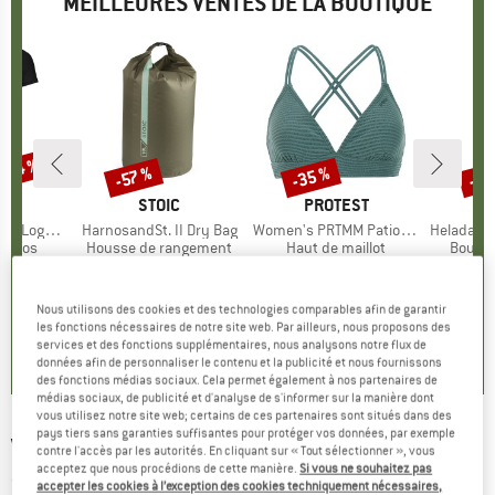
MEILLEURES VENTES DE LA BOUTIQUE
 -34 %
-35 %
-85
-57 %
Remise
Remise
Rem
UE
OX
MARQUE
STOIC
MARQUE
PROTEST
o T-Shirt
Article
HarnosandSt. II Dry Bag
Article
Women's PRTMM Patio Triangle
Article
HeladagenSt. Insulated
roup
érinos
Product group
Housse de rangement
Product group
Haut de maillot
Produc
Boutei
artir de
ix
ix réduit
9,95 €
à partir de
Prix
Prix réduit
39,95 €
Prix
Prix réduit
25,97 €
24,95 
 €
4,28 €
Nous utilisons des cookies et des technologies comparables afin de garantir
4,9
(
23
)
les fonctions nécessaires de notre site web. Par ailleurs, nous proposons des
,7
(
24
)
5,0
(
2
)
services et des fonctions supplémentaires, nous analysons notre flux de
données afin de personnaliser le contenu et la publicité et nous fournissons
des fonctions médias sociaux. Cela permet également à nos partenaires de
médias sociaux, de publicité et d'analyse de s'informer sur la manière dont
vous utilisez notre site web; certains de ces partenaires sont situés dans des
pays tiers sans garanties suffisantes pour protéger vos données, par exemple
VANS
-
Next Stop S/S - T-shirt
contre l'accès par les autorités. En cliquant sur « Tout sélectionner », vous
acceptez que nous procédions de cette manière.
Si vous ne souhaitez pas
(0)
accepter les cookies à l’exception des cookies techniquement nécessaires,