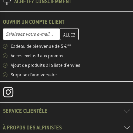
ACHETEZ CONSCIEMMENT
OUVRIR UN COMPTE CLIENT
Entrez votre adresse e-mail ici et créez votre compte client à la 
Adresse e-mail
Cadeau de bienvenue de 5 €**
Accès exclusif aux promos
Ajout de produits à la liste d'envies
Surprise d'anniversaire
SERVICE CLIENTÈLE
À PROPOS DES ALPINISTES