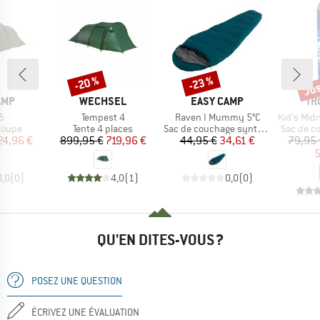
Jus
-20 %
-23 %
Remise
Remise
Rem
E
MARQUE
MARQUE
MA
AMP
WECHSEL
EASY CAMP
TR
Article
Article
Article
5
Tempest 4
Raven I Mummy 5°C
Kid's Midni
roup
Product group
Product group
Product 
roupe
Tente 4 places
Sac de couchage synthétique
Sac de c
ix
ix réduit
Prix
Prix réduit
Prix
Prix réduit
24,96 €
899,95 €
719,96 €
44,95 €
34,61 €
79,95 
5
0,0
(
0
)
4,0
(
1
)
0,0
(
0
)
QU'EN DITES-VOUS ?
POSEZ UNE QUESTION
ÉCRIVEZ UNE ÉVALUATION