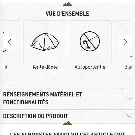
VUE D'ENSEMBLE
0 g
Tente dôme
Autoportant.e
3 sa
RENSEIGNEMENTS MATÉRIEL ET
FONCTIONNALITÉS
DESCRIPTION DU PRODUIT
LES ALPINISTES AYANT VU CET ARTICLE ONT