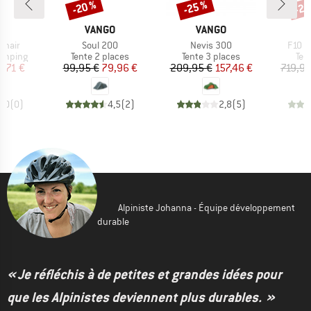
-20 %
-25 %
-25
Remise
Remise
Rem
UE
MARQUE
MARQUE
O
VANGO
VANGO
Article
Article
Articl
Chair
Soul 200
Nevis 300
F10 H
up
Product group
Product group
Pro
camping
Tente 2 places
Tente 3 places
Ten
ix
ix réduit
Prix
Prix réduit
Prix
Prix réduit
3,71 €
99,95 €
79,96 €
209,95 €
157,46 €
719,95
0,0
(
0
)
4,5
(
2
)
2,8
(
5
)
Alpiniste Johanna - Équipe développement
durable
« Je réfléchis à de petites et grandes idées pour
que les Alpinistes deviennent plus durables. »