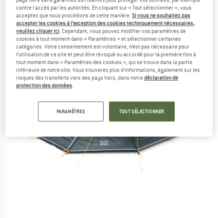
contre l'accès par les autorités. En cliquant sur « Tout sélectionner », vous
(0)
acceptez que nous procédions de cette manière.
Si vous ne souhaitez pas
accepter les cookies à l’exception des cookies techniquement nécessaires,
veuillez cliquer ici
. Cependant, vous pouvez modifier vos paramètres de
cookies à tout moment dans « Paramètres » et sélectionner certaines
catégories. Votre consentement est volontaire, n’est pas nécessaire pour
l’utilisation de ce site et peut être révoqué ou accordé pour la première fois à
tout moment dans « Paramètres des cookies », qui se trouve dans la partie
inférieure de notre site. Vous trouverez plus d'informations, également sur les
risques des transferts vers des pays tiers, dans notre
déclaration de
protection des données
.
PARAMÈTRES
TOUT SÉLECTIONNER