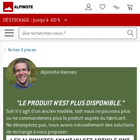
Vers le compte client
Vers 
Vers la liste d'env
Vers le com
DÉSTOCKAGE : jusqu'à -60 %
DÉSTOCKAGE : jusqu'à -60 % »
Tentes 4 places
Alpiniste Hannes
"LE PRODUIT N'EST PLUS DISPONIBLE."
Soit il s'agit d'un ancien modèle, soit nous ne pouvons plus
ou ne commanderons plus le produit auprès du fabricant.
Ne désespérez pas, nous avons naturellement des solutions
de rechange à vous proposer :