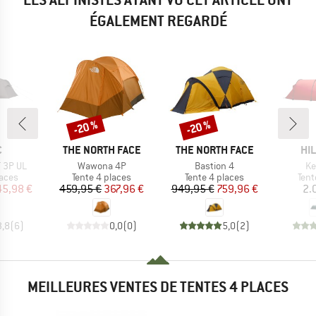
ÉGALEMENT REGARDÉ
-20 %
-20 %
Remise
Remise
QUE
MARQUE
MARQUE
MA
C
THE NORTH FACE
THE NORTH FACE
HI
Article
Article
Art
T 3P UL
Wawona 4P
Bastion 4
Ke
group
Product group
Product group
Prod
laces
Tente 4 places
Tente 4 places
Tent
ix
ix réduit
Prix
Prix réduit
Prix
Prix réduit
45,98 €
459,95 €
367,96 €
949,95 €
759,96 €
2.
3,8
(
6
)
0,0
(
0
)
5,0
(
2
)
MEILLEURES VENTES DE TENTES 4 PLACES