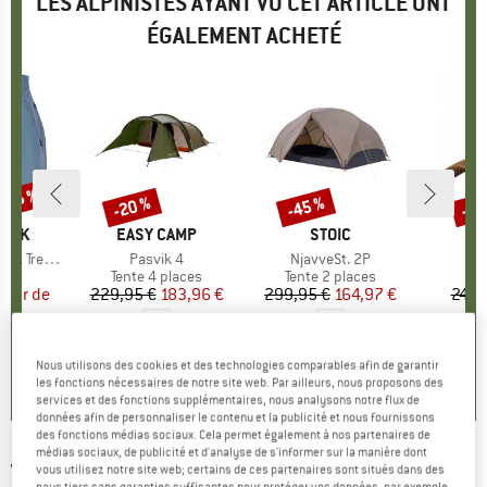
LES ALPINISTES AYANT VU CET ARTICLE ONT
ÉGALEMENT ACHETÉ
 -45 %
-20 %
-45 %
-30
Remise
Remise
Rem
PEAK
MARQUE
EASY CAMP
MARQUE
STOIC
ing Shorts
Article
Pasvik 4
Article
NjavveSt. 2P
Art
Tr
uct group
Product group
Tente 4 places
Product group
Tente 2 places
Pr
Ca
artir de
ix
ix réduit
229,95 €
Prix
Prix réduit
183,96 €
299,95 €
Prix
Prix réduit
164,97 €
24,9
 €
0,0
(
0
)
4,0
(
1
)
Nous utilisons des cookies et des technologies comparables afin de garantir
4,8
(
6
)
les fonctions nécessaires de notre site web. Par ailleurs, nous proposons des
services et des fonctions supplémentaires, nous analysons notre flux de
données afin de personnaliser le contenu et la publicité et nous fournissons
des fonctions médias sociaux. Cela permet également à nos partenaires de
médias sociaux, de publicité et d'analyse de s'informer sur la manière dont
VANGO
-
Tay 400 - Tente 4 places
vous utilisez notre site web; certains de ces partenaires sont situés dans des
pays tiers sans garanties suffisantes pour protéger vos données, par exemple