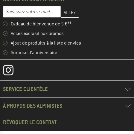
Entrez votre adresse e-mail ici et créez votre compte client à la 
Adresse e-mail
Cadeau de bienvenue de 5 €**
Accès exclusif aux promos
Ajout de produits à la liste d'envies
Surprise d'anniversaire
SERVICE CLIENTÈLE
À PROPOS DES ALPINISTES
RÉVOQUER LE CONTRAT