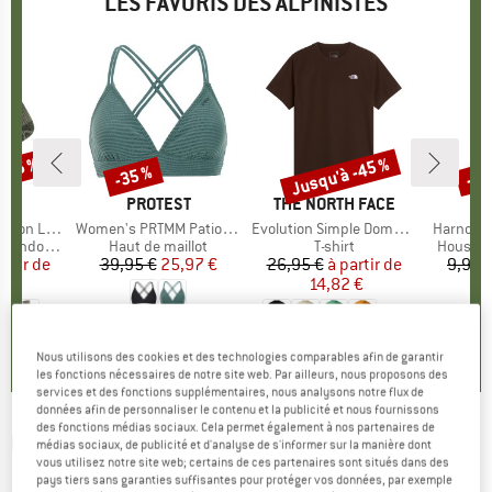
LES FAVORIS DES ALPINISTES
 -45 %
Jusqu'à -45 %
-35 %
-57
Remise
Remise
Rem
QUE
C
MARQUE
PROTEST
MARQUE
THE NORTH FACE
ight Socks
Article
Women's PRTMM Patio Triangle
Article
Evolution Simple Dome Short Sleeve
Article
Harnosan
andonnée
Product group
Haut de maillot
Product group
T-shirt
Product
Housse 
artir de
ix
ix réduit
39,95 €
Prix
Prix réduit
25,97 €
26,95 €
à partir de
Prix
Prix réduit
9,95 
 €
14,82 €
+
11
4,9
(
23
)
7
(
252
)
4,8
(
8
)
Nous utilisons des cookies et des technologies comparables afin de garantir
les fonctions nécessaires de notre site web. Par ailleurs, nous proposons des
services et des fonctions supplémentaires, nous analysons notre flux de
données afin de personnaliser le contenu et la publicité et nous fournissons
des fonctions médias sociaux. Cela permet également à nos partenaires de
UVEX
-
Pace Perform CV Mirror Cat. 3 -
médias sociaux, de publicité et d'analyse de s'informer sur la manière dont
vous utilisez notre site web; certains de ces partenaires sont situés dans des
Lunettes vélo
pays tiers sans garanties suffisantes pour protéger vos données, par exemple