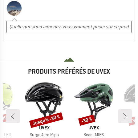
PRODUITS PRÉFÉRÉS DE UVEX
 -30 %
Jusqu'à -30 %
-30 %
-30
Remise
Remise
Rem
QUE
MARQUE
MARQUE
X
UVEX
UVEX
Article
Article
et LED
Surge Aero Mips
React MIPS