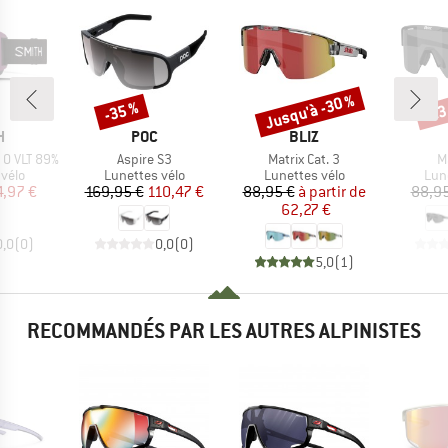
Jusqu'à -30 %
-35 %
-23
Remise
Remise
Rem
UE
MARQUE
MARQUE
H
POC
BLIZ
Article
Article
Ar
 0 VLT 89%
Aspire S3
Matrix Cat. 3
M
group
Product group
Product group
Pro
vélo
Lunettes vélo
Lunettes vélo
Lun
ix
ix réduit
Prix
Prix réduit
Prix
Prix réduit
4,97 €
169,95 €
110,47 €
88,95 €
à partir de
88,95
62,27 €
0,0
(
0
)
0,0
(
0
)
5,0
(
1
)
RECOMMANDÉS PAR LES AUTRES ALPINISTES