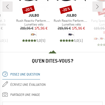
Jus
-20 %
-20 %
Remise
Remise
Rem
QUE
MARQUE
MARQUE
O
JULBO
JULBO
Article
Article
Article
at. 3
Rush Reactiv Performance S1-3 (VLT 17 / 75%)
Rush Reactiv Performance S0-3 (VLT 12 / 87%)
Fury Spectr
group
Product group
Product group
Pro
vélo
Lunettes vélo
Lunettes vélo
Lun
ix
Prix
Prix réduit
Prix
Prix réduit
 €
219,95 €
175,96 €
219,95 €
175,96 €
119,95
8
5,0
(
1
)
5,0
(
5
)
5,0
(
1
)
QU'EN DITES-VOUS ?
POSEZ UNE QUESTION
ÉCRIVEZ UNE ÉVALUATION
PARTAGER UNE IMAGE