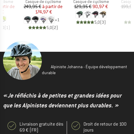
up
Product group
Product group
Produc
yclisme
Casque de cyclisme
Casque de cyclisme
Casque
ix
ix réduit
Prix
Prix réduit
Prix
Prix réduit
artir de
249,95 €
à partir de
129,95 €
90,97 €
199,95
 €
174,97 €
+
1
5,0
(
3
)
5,0
(
1
)
5,0
(
2
)
Alpiniste Johanna - Équipe développement
durable
« Je réfléchis à de petites et grandes idées pour
que les Alpinistes deviennent plus durables. »
Livraison gratuite dès
Droit de retour de 100
69 € (FR)
jours