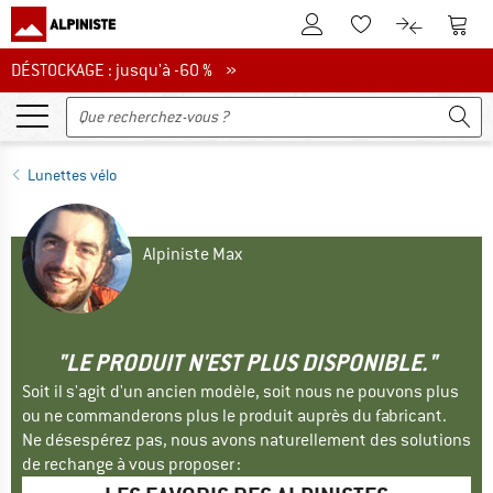
Vers le compte client
Vers 
Vers la liste d'env
Vers le com
DÉSTOCKAGE : jusqu'à -60 %
DÉSTOCKAGE : jusqu'à -60 % »
Lunettes vélo
Alpiniste Max
"LE PRODUIT N'EST PLUS DISPONIBLE."
Soit il s'agit d'un ancien modèle, soit nous ne pouvons plus
ou ne commanderons plus le produit auprès du fabricant.
Ne désespérez pas, nous avons naturellement des solutions
de rechange à vous proposer :