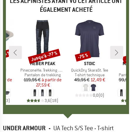
LES ALPINISTES AYANT VU CET ARTICLE ONT
ÉGALEMENT ACHETÉ
 -25 %
Jusqu'à -77 %
Jus
-75 %
Remise
Remise
Rem
E
LL
MARQUE
HEBER PEAK
MARQUE
STOIC
MAR
MAIE
Bowl
Article
PineconeHe. Trekking Pants
Article
QuickDry SkaraSt. Tee
t group
eux
Product group
Pantalon de trekking
Product group
T-shirt technique
Produc
Pantalo
rtir de
ix
ix réduit
119,95 €
à partir de
Prix
Prix réduit
49,95 €
Prix
Prix réduit
12,49 €
99,95 
€
27,59 €
4
0,0
(
0
)
5,0
(
3
)
3,6
(
18
)
UNDER ARMOUR
-
UA Tech S/S Tee - T-shirt