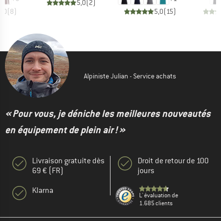
5,0
(
2
)
5,0
(
8
)
5,0
(
15
)
Alpiniste Julian - Service achats
« Pour vous, je déniche les meilleures nouveautés
en équipement de plein air ! »
Livraison gratuite dès
Droit de retour de 100
69 € (FR)
jours
Klarna
L' évaluation de
1.685 clients