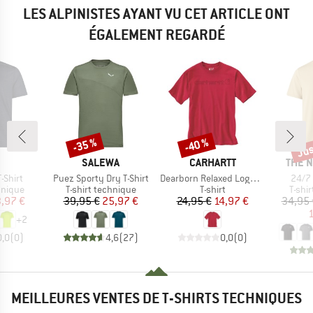
LES ALPINISTES AYANT VU CET ARTICLE ONT
ÉGALEMENT REGARDÉ
Jus
-35 %
-40 %
Remise
Remise
Rem
QUE
MARQUE
MARQUE
MARQ
SALEWA
CARHARTT
THE 
Article
Article
Articl
-Shirt
Puez Sporty Dry T-Shirt
Dearborn Relaxed Logo T-Shirt
24/7 
oup
Product group
Product group
Produ
hnique
T-shirt technique
T-shirt
T-shi
ix
ix réduit
Prix
Prix réduit
Prix
Prix réduit
,97 €
39,95 €
25,97 €
24,95 €
14,97 €
34,95 
1
+
2
0,0
(
0
)
4,6
(
27
)
0,0
(
0
)
MEILLEURES VENTES DE T-SHIRTS TECHNIQUES