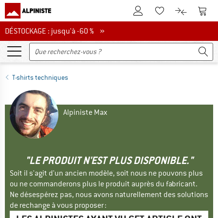
Vers le compte client
Vers 
Vers la liste d'env
Vers le com
DÉSTOCKAGE : jusqu'à -60 %
DÉSTOCKAGE : jusqu'à -60 % »
T-shirts techniques
Alpiniste Max
"LE PRODUIT N'EST PLUS DISPONIBLE."
Soit il s'agit d'un ancien modèle, soit nous ne pouvons plus
ou ne commanderons plus le produit auprès du fabricant.
Ne désespérez pas, nous avons naturellement des solutions
de rechange à vous proposer :