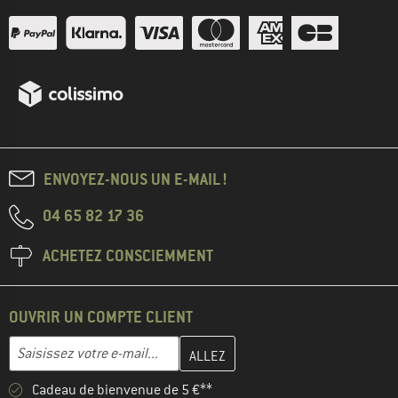
ENVOYEZ-NOUS UN E-MAIL !
04 65 82 17 36
ACHETEZ CONSCIEMMENT
OUVRIR UN COMPTE CLIENT
Entrez votre adresse e-mail ici et créez votre compte client à la 
Adresse e-mail
Cadeau de bienvenue de 5 €**