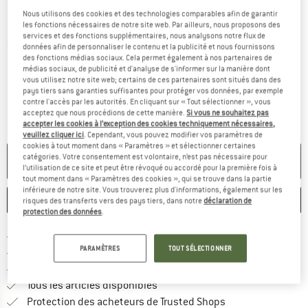
Nous utilisons des cookies et des technologies comparables afin de garantir
les fonctions nécessaires de notre site web. Par ailleurs, nous proposons des
services et des fonctions supplémentaires, nous analysons notre flux de
Photos détaillées
données afin de personnaliser le contenu et la publicité et nous fournissons
des fonctions médias sociaux. Cela permet également à nos partenaires de
médias sociaux, de publicité et d'analyse de s'informer sur la manière dont
vous utilisez notre site web; certains de ces partenaires sont situés dans des
pays tiers sans garanties suffisantes pour protéger vos données, par exemple
contre l'accès par les autorités. En cliquant sur « Tout sélectionner », vous
acceptez que nous procédions de cette manière.
Si vous ne souhaitez pas
accepter les cookies à l’exception des cookies techniquement nécessaires,
veuillez cliquer ici
. Cependant, vous pouvez modifier vos paramètres de
cookies à tout moment dans « Paramètres » et sélectionner certaines
catégories. Votre consentement est volontaire, n’est pas nécessaire pour
PLUS DISPONIBLE
l’utilisation de ce site et peut être révoqué ou accordé pour la première fois à
tout moment dans « Paramètres des cookies », qui se trouve dans la partie
inférieure de notre site. Vous trouverez plus d'informations, également sur les
ENREGISTRER
COMPARER
risques des transferts vers des pays tiers, dans notre
déclaration de
protection des données
.
Trouve les infos sur la livrais
Livraison gratuite dès 69 € (FR)
PARAMÈTRES
TOUT SÉLECTIONNER
Trouve les informations de paiemen
Droit de retour de 100 jours
> 4 000 000 clients satisfaits
Tous les articles disponibles
Trouve toutes les i
Protection des acheteurs de Trusted Shops