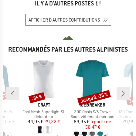
IL Y A D'AUTRES POSTES 1 !
AFFICHER D'AUTRES CONTRIBUTIONS
RECOMMANDÉS PAR LES AUTRES ALPINISTES
 -58 %
Jusqu'à -35 %
Jus
-35 %
Remise
Remise
Rem
UE
MARQUE
MARQUE
M
E
CRAFT
ICEBREAKER
O
Article
Article
Article
alfzip II
Cool Mesh Superlight SL
200 Oasis S/S Crewe
120 Comp Lig
 group
Product group
Product group
Product 
aire
Débardeur
Sous-vêtement mérinos
Sous-vêt
ix
ix réduit
Prix
Prix réduit
Prix
Prix réduit
artir de
44,95 €
29,22 €
89,95 €
à partir de
79,95 
 €
58,47 €
5
+
5
+
1