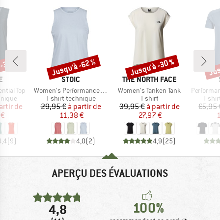
 -35 %
Jusqu'à -62 %
Jusqu'à -30 %
Jus
Remise
Remise
Rem
UE
MARQUE
MARQUE
E
STOIC
THE NORTH FACE
Article
Article
Article
ntial Top
Women's PerformanceMerino BorgholmSt. Tank
Women's Tanken Tank
Performance
oup
Product group
Product group
Produ
hnique
T-shirt technique
T-shirt
T-shi
ix
ix réduit
Prix
Prix réduit
Prix
Prix réduit
artir de
29,95 €
à partir de
39,95 €
à partir de
65,95 
 €
11,38 €
27,97 €
1
4,4
(
9
)
4,0
(
2
)
4,9
(
25
)
APERÇU DES ÉVALUATIONS
100%
4,8