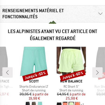
RENSEIGNEMENTS MATÉRIEL ET
FONCTIONNALITÉS
LES ALPINISTES AYANT VU CET ARTICLE ONT
ÉGALEMENT REGARDÉ
Jusqu'à -50 %
Jusqu'à -60 %
-45
Remise
Remise
Rem
MARQUE
MARQUE
 FACE
SCOTT
NEW BALANCE
Article
Article
Article
ght Short
Shorts Endurance LT
RC Short 5''
Run Sho
uct group
Product group
Product group
Produ
Short de running
Short de running
Short
ix
ix réduit
Prix
Prix réduit
Prix
Prix réduit
5,97 €
39,95 €
à partir de
64,95 €
à partir de
59,95
19,98 €
25,98 €
+
1