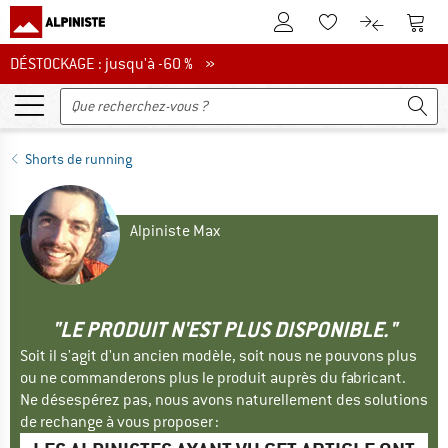
Vers le compte client
Vers 
Vers la liste d'env
Vers le com
DÉSTOCKAGE : jusqu'à -60 %
DÉSTOCKAGE : jusqu'à -60 % »
Shorts de running
Alpiniste Max
"LE PRODUIT N'EST PLUS DISPONIBLE."
Soit il s'agit d'un ancien modèle, soit nous ne pouvons plus
ou ne commanderons plus le produit auprès du fabricant.
Ne désespérez pas, nous avons naturellement des solutions
de rechange à vous proposer :