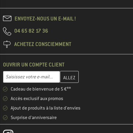
ENVOYEZ-NOUS UN E-MAIL !
04 65 82 17 36
ACHETEZ CONSCIEMMENT
OUVRIR UN COMPTE CLIENT
Entrez votre adresse e-mail ici et créez votre compte client à la 
Adresse e-mail
Cadeau de bienvenue de 5 €**
Accès exclusif aux promos
Ajout de produits à la liste d'envies
Surprise d'anniversaire