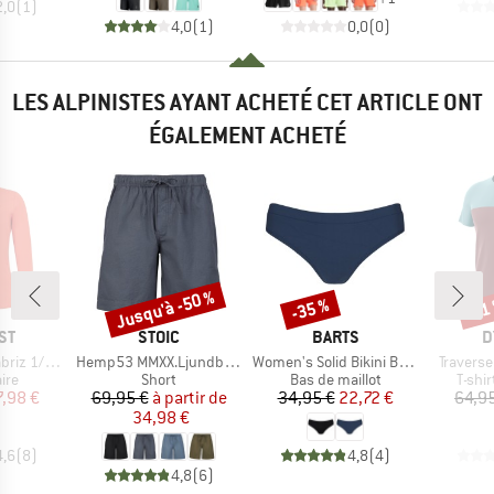
2,0
(
1
)
4,0
(
1
)
0,0
(
0
)
LES ALPINISTES AYANT ACHETÉ CET ARTICLE ONT
ÉGALEMENT ACHETÉ
Jusqu'à -50 %
-35 %
-51
Remise
Remise
Rem
E
MARQUE
MARQUE
M
ST
STOIC
BARTS
D
Article
Article
Article
4 Zip Top
Hemp53 MMXX.Ljundby Shorts
Women's Solid Bikini Briefs
Traverse
 group
Product group
Product group
Produ
aire
Short
Bas de maillot
T-shi
ix
ix réduit
Prix
Prix réduit
Prix
Prix réduit
7,98 €
69,95 €
à partir de
34,95 €
22,72 €
64,9
34,98 €
4,6
(
8
)
4,8
(
4
)
4,8
(
6
)