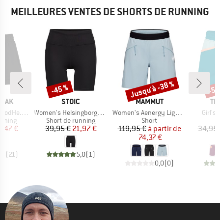
MEILLEURES VENTES DE SHORTS DE RUNNING
Jusqu'à -38 %
-45 %
-55
Remise
Remise
Rem
MARQUE
MARQUE
MA
PEAK
STOIC
MAMMUT
TR
Article
Article
Article
in1 Shorts
Women's HelsingborgSt. Performance Short Tights II
Women's Aenergy Light SO Shorts
Girl's
oup
Product group
Product group
unning
Short de running
Short
ix
ix réduit
Prix
Prix réduit
Prix
Prix réduit
2,47 €
39,95 €
21,97 €
119,95 €
à partir de
34,95 
74,37 €
,8
(
21
)
5,0
(
1
)
0,0
(
0
)