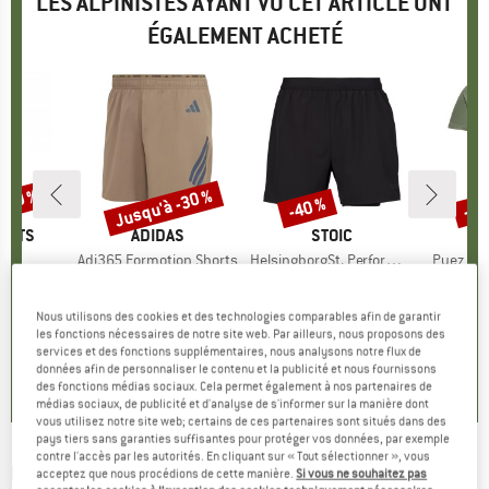
LES ALPINISTES AYANT VU CET ARTICLE ONT
ÉGALEMENT ACHETÉ
 -50 %
Jusqu'à -30 %
-40 %
-35
Remise
Remise
Rem
ORTS
MARQUE
ADIDAS
MARQUE
STOIC
M
S
le
Article
Adi365 Formotion Shorts
Article
HelsingborgSt. Performance 2in1 Shorts II
Article
Puez Spo
up
vertible
Product group
Short de running
Product group
Short de running
Produ
T-shi
artir de
ix
ix réduit
39,95 €
à partir de
Prix
Prix réduit
69,95 €
Prix
Prix réduit
41,97 €
39,95
 €
27,97 €
Nous utilisons des cookies et des technologies comparables afin de garantir
les fonctions nécessaires de notre site web. Par ailleurs, nous proposons des
+
1
5,0
(
3
)
services et des fonctions supplémentaires, nous analysons notre flux de
données afin de personnaliser le contenu et la publicité et nous fournissons
,0
(
47
)
0,0
(
0
)
des fonctions médias sociaux. Cela permet également à nos partenaires de
médias sociaux, de publicité et d'analyse de s'informer sur la manière dont
vous utilisez notre site web; certains de ces partenaires sont situés dans des
pays tiers sans garanties suffisantes pour protéger vos données, par exemple
contre l'accès par les autorités. En cliquant sur « Tout sélectionner », vous
UNDER ARMOUR
-
Launch 7'' Short - Short de
acceptez que nous procédions de cette manière.
Si vous ne souhaitez pas