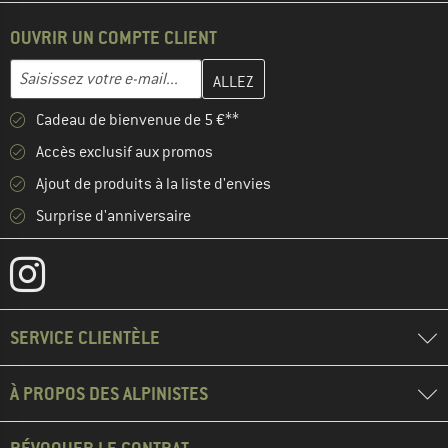
OUVRIR UN COMPTE CLIENT
Entrez votre adresse e-mail ici et créez votre compte client à la 
Adresse e-mail
Cadeau de bienvenue de 5 €**
Accès exclusif aux promos
Ajout de produits à la liste d'envies
Surprise d'anniversaire
SERVICE CLIENTÈLE
À PROPOS DES ALPINISTES