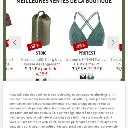
MEILLEURES VENTES DE LA BOUTIQUE
 -30 %
-35 %
-85
-57 %
Remise
Remise
Rem
UE
OX
MARQUE
STOIC
MARQUE
PROTEST
k T-Shirt
Article
HarnosandSt. II Dry Bag
Article
Women's PRTMM Patio Triangle
Article
HeladagenSt. Insulated
roup
érinos
Product group
Housse de rangement
Product group
Haut de maillot
Produc
Boutei
artir de
ix
ix réduit
9,95 €
à partir de
Prix
Prix réduit
39,95 €
Prix
Prix réduit
25,97 €
24,95 
 €
4,28 €
4,9
(
23
)
4,3
(
3
)
5,0
(
2
)
Nous utilisons des cookies et des technologies comparables afin de garantir
les fonctions nécessaires de notre site web. Par ailleurs, nous proposons des
services et des fonctions supplémentaires, nous analysons notre flux de
données afin de personnaliser le contenu et la publicité et nous fournissons
des fonctions médias sociaux. Cela permet également à nos partenaires de
ULVANG
-
Women's Hero Tights Baselayer -
médias sociaux, de publicité et d'analyse de s'informer sur la manière dont
vous utilisez notre site web; certains de ces partenaires sont situés dans des
Sous-vêtement mérinos
pays tiers sans garanties suffisantes pour protéger vos données, par exemple