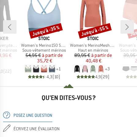
Jusqu'à -35 %
Jusqu'à -55 %
Jus
Remise
Remise
Rem
MARQUE
MARQUE
AKER
STOIC
STOIC
Article
Article
Article
 L/S Crewe
Women's Merino150 SadjemSt. Bra
Women's MerinoMesh150 SadjemSt. L/S
Women's Merino1
Product group
Product group
Product 
t mérinos
Sous-vêtement mérinos
Haut en mérinos
Sous-vêt
ix
ix réduit
Prix
Prix réduit
Prix
Prix réduit
9,96 €
54,95 €
à partir de
89,95 €
à partir de
39,95 
35,72 €
40,48 €
2
+
1
+
3
,0
(
22
)
4,3
(
10
)
4,9
(
29
)
QU'EN DITES-VOUS ?
POSEZ UNE QUESTION
ÉCRIVEZ UNE ÉVALUATION