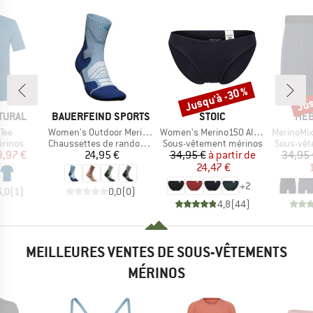
Jusqu'à -30 %
Jus
Remise
Rem
MARQUE
MARQUE
MAR
TURAL
BAUERFEIND SPORTS
STOIC
HEB
Article
Article
Article
 Tee
Women's Outdoor Merino Mid Cut Socks
Women's Merino150 AlsenSt. Brief
MerinoMix165 
oup
Product group
Product group
Product 
érinos
Chaussettes de randonnée
Sous-vêtement mérinos
Sous-vêt
ix
ix réduit
Prix
Prix
Prix réduit
3,97 €
24,95 €
34,95 €
à partir de
34,95 
24,47 €
+
2
5,0
(
1
)
0,0
(
0
)
4,8
(
44
)
MEILLEURES VENTES DE SOUS-VÊTEMENTS
MÉRINOS