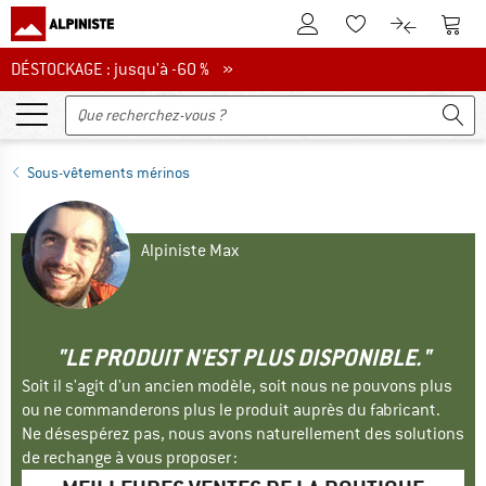
Vers le compte client
Vers 
Vers la liste d'env
Vers le com
DÉSTOCKAGE : jusqu'à -60 %
DÉSTOCKAGE : jusqu'à -60 % »
Sous-vêtements mérinos
Alpiniste Max
"LE PRODUIT N'EST PLUS DISPONIBLE."
Soit il s'agit d'un ancien modèle, soit nous ne pouvons plus
ou ne commanderons plus le produit auprès du fabricant.
Ne désespérez pas, nous avons naturellement des solutions
de rechange à vous proposer :