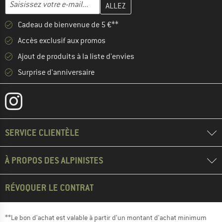
Adresse e-mail
Cadeau de bienvenue de 5 €**
Accès exclusif aux promos
Ajout de produits à la liste d'envies
Surprise d'anniversaire
SERVICE CLIENTÈLE
À PROPOS DES ALPINISTES
RÉVOQUER LE CONTRAT
**Le bon d'achat est valable à partir d'un montant d'achat minimum