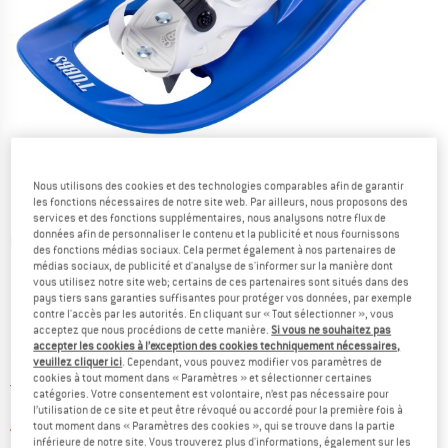
Nous utilisons des cookies et des technologies comparables afin de garantir
les fonctions nécessaires de notre site web. Par ailleurs, nous proposons des
services et des fonctions supplémentaires, nous analysons notre flux de
données afin de personnaliser le contenu et la publicité et nous fournissons
Photos détaillées
des fonctions médias sociaux. Cela permet également à nos partenaires de
médias sociaux, de publicité et d'analyse de s'informer sur la manière dont
vous utilisez notre site web; certains de ces partenaires sont situés dans des
pays tiers sans garanties suffisantes pour protéger vos données, par exemple
contre l'accès par les autorités. En cliquant sur « Tout sélectionner », vous
acceptez que nous procédions de cette manière.
Si vous ne souhaitez pas
accepter les cookies à l’exception des cookies techniquement nécessaires,
Prix:
79,95
€
veuillez cliquer ici
. Cependant, vous pouvez modifier vos paramètres de
TVA incl.
cookies à tout moment dans « Paramètres » et sélectionner certaines
France. Informations sur les frais de l
Livraison gratuite
(FR)
catégories. Votre consentement est volontaire, n’est pas nécessaire pour
l’utilisation de ce site et peut être révoqué ou accordé pour la première fois à
Le lien s'ouvre dans une boîte d'informa
Article momentanément épuisé;
tout moment dans « Paramètres des cookies », qui se trouve dans la partie
inférieure de notre site. Vous trouverez plus d'informations, également sur les