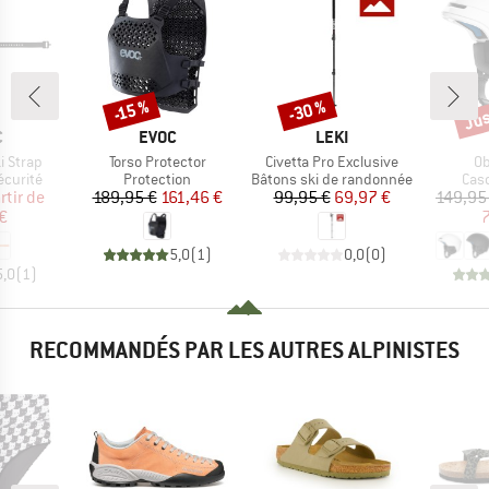
Jus
-30 %
-15 %
Remise
Remise
Rem
QUE
MARQUE
MARQUE
C
EVOC
LEKI
Article
Article
Ar
i Strap
Torso Protector
Civetta Pro Exclusive
Ob
oup
Product group
Product group
Pro
écurité
Protection
Bâtons ski de randonnée
Cas
ix
ix réduit
Prix
Prix réduit
Prix
Prix réduit
rtir de
189,95 €
161,46 €
99,95 €
69,97 €
149,95
€
7
5,0
(
1
)
0,0
(
0
)
5,0
(
1
)
RECOMMANDÉS PAR LES AUTRES ALPINISTES