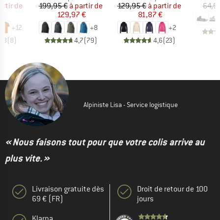
ix
ix réduit
Prix
Prix réduit
Prix
Prix réduit
artir de
199,95 €
à partir de
129,95 €
à partir de
64,9
 €
129,97 €
81,87 €
+
12
+
8
+
2
4,8
(
8
)
4,7
(
79
)
4,6
(
23
)
Alpiniste Lisa - Service logistique
« Nous faisons tout pour que votre colis arrive au
plus vite. »
Livraison gratuite dès
Droit de retour de 100
69 € (FR)
jours
Klarna