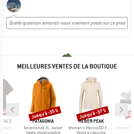
MEILLEURES VENTES DE LA BOUTIQUE
 -45 %
Jusqu'à -35 %
Jusqu'à -37 %
-25
Remise
Remise
Rem
MARQUE
MARQUE
 FACE
PATAGONIA
HEBER PEAK
Article
Article
Article
hort Sleeve
Torrentshell 3L Jacket
Women's Merino210 EvergreenHe. Zip Hoody
Women's Ori
ct group
Product group
Product group
P
t
Veste imperméable
Veste à capuche
S