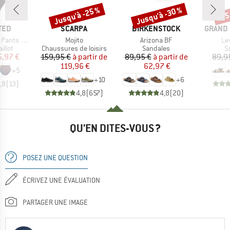
Jusqu'à -25 %
Jusqu'à -30 %
-25
Remise
Remise
Rem
MARQUE
MARQUE
MARQU
TED
SCARPA
BIRKENSTOCK
GRAND 
Article
Article
Art
ts Slite
Mojito
Arizona BF
Le
group
Product group
Product group
P
illot
Chaussures de loisirs
Sandales
S
ix
ix réduit
Prix
Prix réduit
Prix
Prix réduit
5,97 €
159,95 €
à partir de
89,95 €
à partir de
89,9
119,96 €
62,97 €
+
5
+
10
+
6
,8
(
13
)
4,8
(
657
)
4,8
(
20
)
QU'EN DITES-VOUS ?
POSEZ UNE QUESTION
ÉCRIVEZ UNE ÉVALUATION
PARTAGER UNE IMAGE