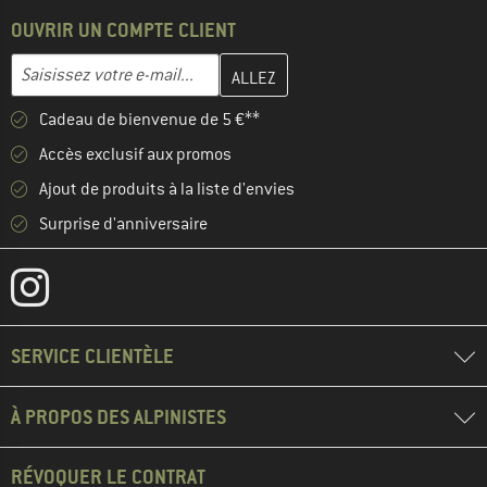
OUVRIR UN COMPTE CLIENT
Entrez votre adresse e-mail ici et créez votre compte client à la 
Adresse e-mail
Cadeau de bienvenue de 5 €**
Accès exclusif aux promos
Ajout de produits à la liste d'envies
Surprise d'anniversaire
SERVICE CLIENTÈLE
À PROPOS DES ALPINISTES
RÉVOQUER LE CONTRAT