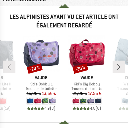
LES ALPINISTES AYANT VU CET ARTICLE ONT
ÉGALEMENT REGARDÉ
-20 %
-20 %
Remise
Remise
UE
MARQUE
MARQUE
M
ER
VAUDE
VAUDE
D
Article
Article
Art
Lite II
Kid's Bobby 1
Kid's Big Bobby
Wa
oup
Product group
Product group
Produ
oilette
Trousse de toilette
Trousse de toilette
Trouss
ix
Prix
Prix réduit
Prix
Prix réduit
 €
16,95 €
13,56 €
21,95 €
17,56 €
2
,8
(
19
)
4,9
(
8
)
4,8
(
6
)