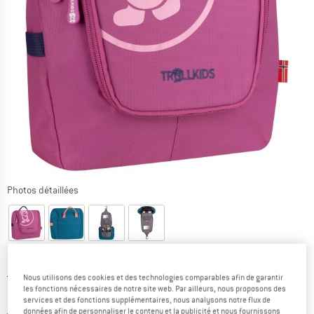
Photos détaillées
Prix initial :
Prix:
19,95
€
Nous utilisons des cookies et des technologies comparables afin de garantir
les fonctions nécessaires de notre site web. Par ailleurs, nous proposons des
16,96
€
TVA incl.
services et des fonctions supplémentaires, nous analysons notre flux de
Informations sur les frais de livraison. Ouvre une bo
hors Frais de livraison
données afin de personnaliser le contenu et la publicité et nous fournissons