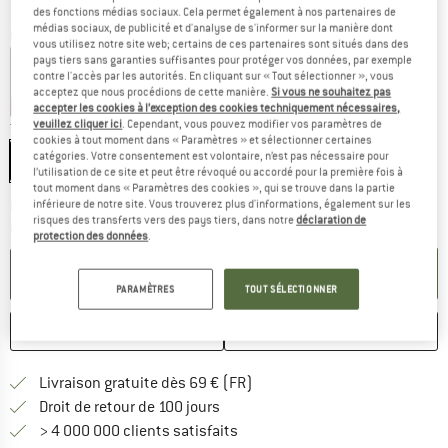
des fonctions médias sociaux. Cela permet également à nos partenaires de
médias sociaux, de publicité et d'analyse de s'informer sur la manière dont
Couleur:
Violet Blue / Mallow Pink / Wild Rose
vous utilisez notre site web; certains de ces partenaires sont situés dans des
pays tiers sans garanties suffisantes pour protéger vos données, par exemple
contre l'accès par les autorités. En cliquant sur « Tout sélectionner », vous
acceptez que nous procédions de cette manière.
Si vous ne souhaitez pas
-15 %
-15 %
-15 %
-15 %
-15 %
accepter les cookies à l’exception des cookies techniquement nécessaires,
veuillez cliquer ici
. Cependant, vous pouvez modifier vos paramètres de
Taille:
5 l
cookies à tout moment dans « Paramètres » et sélectionner certaines
catégories. Votre consentement est volontaire, n’est pas nécessaire pour
5 l
l’utilisation de ce site et peut être révoqué ou accordé pour la première fois à
tout moment dans « Paramètres des cookies », qui se trouve dans la partie
inférieure de notre site. Vous trouverez plus d'informations, également sur les
Le lien s'ouvre dans une boîte d'inf
Délai de livraison: 3-5 jours ouvrables
risques des transferts vers des pays tiers, dans notre
déclaration de
Quantité:
protection des données
.
AJOUTER AU PANIER
PARAMÈTRES
TOUT SÉLECTIONNER
ENREGISTRER
COMPARER
Trouve les infos sur la livrais
Livraison gratuite dès 69 € (FR)
Trouve les informations de paiemen
Droit de retour de 100 jours
> 4 000 000 clients satisfaits