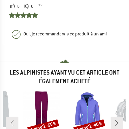
0
0
Oui, je recommanderais ce produit à un ami
LES ALPINISTES AYANT VU CET ARTICLE ONT
ÉGALEMENT ACHETÉ
Jusqu'à -55 %
Jusqu'à -40 %
Remise
Remise