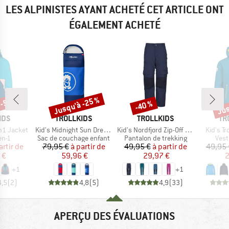
LES ALPINISTES AYANT ACHETÉ CET ARTICLE ONT
ÉGALEMENT ACHETÉ
 -55 %
Jusqu'à -25 %
Jus
-40 %
Remise
Remise
Rem
E
MARQUE
MARQUE
MA
IDS
TROLLKIDS
TROLLKIDS
TR
Article
Article
Article
in1 Jacket
Kid's Midnight Sun Dreamer
Kid's Nordfjord Zip-Off Pants
Kid's Tr
group
Product group
Product group
Prod
en-1
Sac de couchage enfant
Pantalon de trekking
Vest
ix
ix réduit
Prix
Prix réduit
Prix
Prix réduit
artir de
79,95 €
à partir de
49,95 €
à partir de
49,95 
 €
59,96 €
29,97 €
2
+
1
+
1
4,5
(
2
)
4,8
(
5
)
4,9
(
33
)
APERÇU DES ÉVALUATIONS