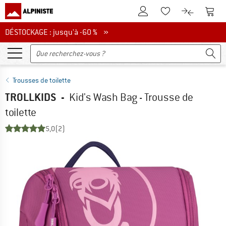
Vers le compte client
Vers 
Vers la liste d'env
Vers le com
DÉSTOCKAGE : jusqu'à -60 %
DÉSTOCKAGE : jusqu'à -60 % »
Trousses de toilette
TROLLKIDS
-
Kid's Wash Bag - Trousse de
toilette
5,0
(2)