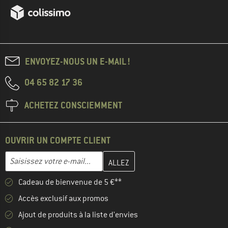
ENVOYEZ-NOUS UN E-MAIL !
04 65 82 17 36
ACHETEZ CONSCIEMMENT
OUVRIR UN COMPTE CLIENT
Entrez votre adresse e-mail ici et créez votre compte client à la 
Adresse e-mail
Cadeau de bienvenue de 5 €**
Accès exclusif aux promos
Ajout de produits à la liste d'envies