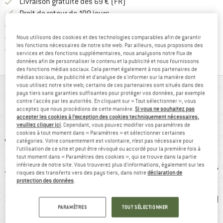
Trouve les infos sur la livrais
Livraison gratuite dès 69 € (FR)
Trouve les informations de paiemen
Droit de retour de 100 jours
> 4 000 000 clients satisfaits
Tous les articles disponibles
Nous utilisons des cookies et des technologies comparables afin de garantir
les fonctions nécessaires de notre site web. Par ailleurs, nous proposons des
Trouve toutes les i
Protection des acheteurs de Trusted Shops
services et des fonctions supplémentaires, nous analysons notre flux de
données afin de personnaliser le contenu et la publicité et nous fournissons
des fonctions médias sociaux. Cela permet également à nos partenaires de
médias sociaux, de publicité et d'analyse de s'informer sur la manière dont
vous utilisez notre site web; certains de ces partenaires sont situés dans des
VUE D'ENSEMBLE
pays tiers sans garanties suffisantes pour protéger vos données, par exemple
contre l'accès par les autorités. En cliquant sur « Tout sélectionner », vous
Veste polaire coupe-vent avec capuche
acceptez que nous procédions de cette manière.
Si vous ne souhaitez pas
accepter les cookies à l’exception des cookies techniquement nécessaires,
veuillez cliquer ici
. Cependant, vous pouvez modifier vos paramètres de
cookies à tout moment dans « Paramètres » et sélectionner certaines
catégories. Votre consentement est volontaire, n’est pas nécessaire pour
l’utilisation de ce site et peut être révoqué ou accordé pour la première fois à
tout moment dans « Paramètres des cookies », qui se trouve dans la partie
inférieure de notre site. Vous trouverez plus d'informations, également sur les
risques des transferts vers des pays tiers, dans notre
déclaration de
protection des données
.
0 g
recommandé à
Extensible
Coup
PARAMÈTRES
TOUT SÉLECTIONNER
94 %