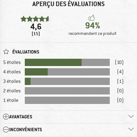
APERÇU DES ÉVALUATIONS
94%
4,6
(15)
recommandent ce produit
ÉVALUATIONS
5 étoiles
(10)
4 étoiles
(4)
3 étoiles
(1)
2 étoiles
(0)
1 étoile
(0)
AVANTAGES
INCONVÉNIENTS