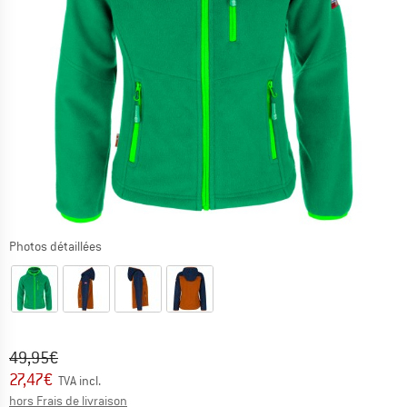
Photos détaillées
Prix initial :
Prix:
49,95
€
27,47
€
TVA incl.
Informations sur les frais de livraison. Ouvre une bo
hors Frais de livraison