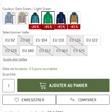
Couleur:
Dark Green / Light Green
-20 %
-45 %
-45 %
-45 %
Sélectionner taille:
EU
92
EU
98
EU
104
EU
110
EU
116
EU
122
EU
128
EU
140
EU
152
EU
164
EU
176
Guide des tailles
Le lien s'ouvre dans une boîte d'inf
Délai de livraison: 3-5 jours ouvrables
Quantité:
AJOUTER AU PANIER
ENREGISTRER
COMPARER