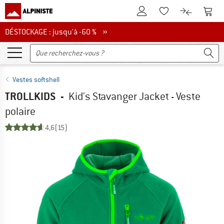
Vers le compte client
Vers 
Vers la liste d'env
Vers le com
DÉSTOCKAGE : jusqu'à -60 %
DÉSTOCKAGE : jusqu'à -60 % »
Vestes softshell
TROLLKIDS
-
Kid's Stavanger Jacket - Veste
polaire
4,6
(15)