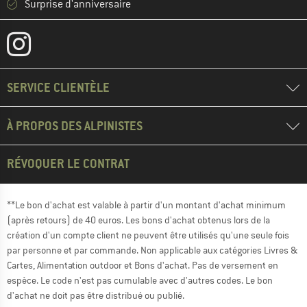
Surprise d'anniversaire
SERVICE CLIENTÈLE
À PROPOS DES ALPINISTES
RÉVOQUER LE CONTRAT
**Le bon d'achat est valable à partir d'un montant d'achat minimum
(après retours) de 40 euros. Les bons d'achat obtenus lors de la
création d'un compte client ne peuvent être utilisés qu'une seule fois
par personne et par commande. Non applicable aux catégories Livres &
Cartes, Alimentation outdoor et Bons d'achat. Pas de versement en
espèce. Le code n'est pas cumulable avec d'autres codes. Le bon
d'achat ne doit pas être distribué ou publié.