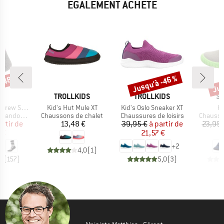
ÉGALEMENT ACHETÉ
 -48 %
Jusqu'à -46 %
Jus
Remise
Rem
QUE
MARQUE
MARQUE
M
C
TROLLKIDS
TROLLKIDS
SU
Article
Article
Ar
cks Stripes
Kid's Hut Mule XT
Kid's Oslo Sneaker XT
Ki
Product group
Product group
Product
andonnée
Chaussons de chalet
Chaussures de loisirs
Chausso
ix
ix réduit
Prix
Prix
Prix réduit
artir de
13,48 €
39,95 €
à partir de
23,95 
 €
21,57 €
1
+
2
4,0
(
1
)
,8
(
157
)
5,0
(
3
)