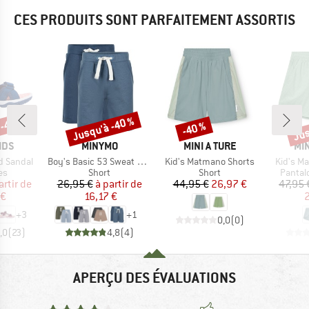
CES PRODUITS SONT PARFAITEMENT ASSORTIS
 -48 %
Jusqu'à -40 %
Jus
-40 %
Remise
Remise
Rem
E
MARQUE
MARQUE
MA
IDS
MINYMO
MINI A TURE
MIN
Article
Article
Article
rd Sandal
Boy's Basic 53 Sweat Short (2-Pack)
Kid's Matmano Shorts
Kid's Ma
t group
Product group
Product group
Produc
es
Short
Short
Pantal
ix
ix réduit
Prix
Prix réduit
Prix
Prix réduit
artir de
26,95 €
à partir de
44,95 €
26,97 €
47,95 
 €
16,17 €
2
+
3
+
1
0,0
(
0
)
,0
(
23
)
4,8
(
4
)
APERÇU DES ÉVALUATIONS