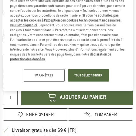
vous utilisez notre site web; certains de ces partenaires sont situés dans des
pays tiers sans garanties suffisantes pour protéger vos données, par exemple
Couleur:
Dark Marine / Fresh Green / Mystic Blue
contre l'accès par les autorités. En cliquant sur « Tout sélectionner », vous
acceptez que nous procédions de cette manière.
Si vous ne souhaitez pas
accepter les cookies à l’exception des cookies techniquement nécessaires,
veuillez cliquer ici
. Cependant, vous pouvez modifier vos paramètres de
cookies à tout moment dans « Paramètres » et sélectionner certaines
-55 %
catégories. Votre consentement est volontaire, n’est pas nécessaire pour
Taille: EU
30
l’utilisation de ce site et peut être révoqué ou accordé pour la première fois à
tout moment dans « Paramètres des cookies », qui se trouve dans la partie
EU
30
inférieure de notre site. Vous trouverez plus d'informations, également sur les
risques des transferts vers des pays tiers, dans notre
déclaration de
Guide des tailles
protection des données
.
Le lien s'ouvre dans une boîte d'inf
Délai de livraison: 3-5 jours ouvrables
PARAMÈTRES
TOUT SÉLECTIONNER
Plus que 1 article en stock !
Quantité:
AJOUTER AU PANIER
ENREGISTRER
COMPARER
Trouve les infos sur la livrais
Livraison gratuite dès 69 € (FR)