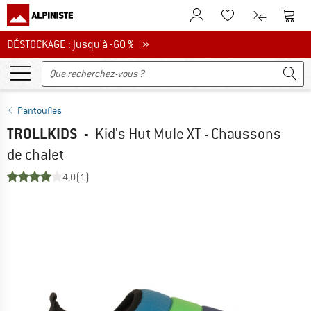
Vers le compte client
Vers 
Vers la liste d'env
Vers le com
DÉSTOCKAGE : jusqu'à -60 %
DÉSTOCKAGE : jusqu'à -60 % »
Pantoufles
TROLLKIDS
-
Kid's Hut Mule XT - Chaussons
de chalet
4,0
(1)