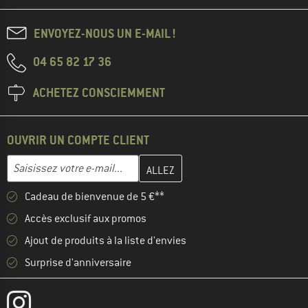
ENVOYEZ-NOUS UN E-MAIL !
04 65 82 17 36
ACHETEZ CONSCIEMMENT
OUVRIR UN COMPTE CLIENT
Entrez votre adresse e-mail ici et créez votre compte client à la 
Adresse e-mail
Cadeau de bienvenue de 5 €**
Accès exclusif aux promos
Ajout de produits à la liste d'envies
Surprise d'anniversaire