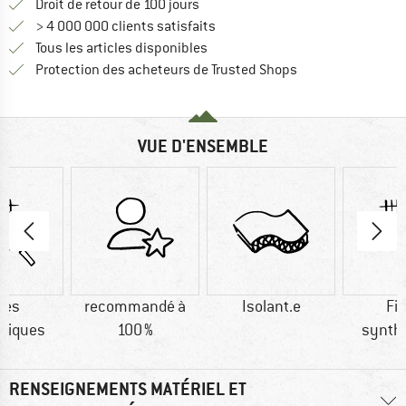
Trouve les informations de paiemen
Droit de retour de 100 jours
> 4 000 000 clients satisfaits
Tous les articles disponibles
Trouve toutes les i
Protection des acheteurs de Trusted Shops
VUE D'ENSEMBLE
res
recommandé à
Isolant.e
Fi
tiques
100 %
synth
RENSEIGNEMENTS MATÉRIEL ET