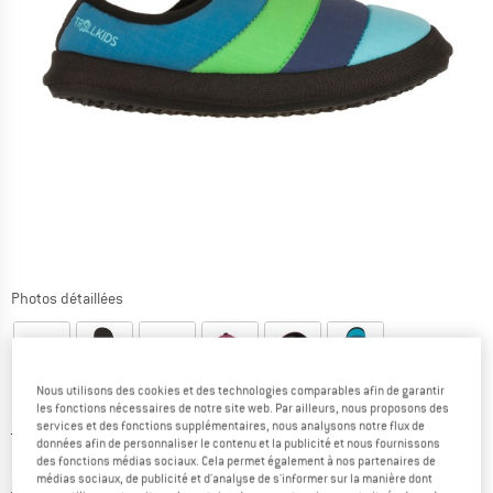
Photos détaillées
Nous utilisons des cookies et des technologies comparables afin de garantir
les fonctions nécessaires de notre site web. Par ailleurs, nous proposons des
services et des fonctions supplémentaires, nous analysons notre flux de
Prix initial :
Prix:
29,95
€
données afin de personnaliser le contenu et la publicité et nous fournissons
13,48
€
TVA incl.
des fonctions médias sociaux. Cela permet également à nos partenaires de
médias sociaux, de publicité et d'analyse de s'informer sur la manière dont
Informations sur les frais de livraison. Ouvre une bo
hors Frais de livraison