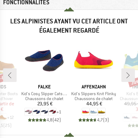
FONCTIONNALITÉS
LES ALPINISTES AYANT VU CET ARTICLE ONT
ÉGALEMENT REGARDÉ
 -65 %
Jus
Rem
E
MARQUE
MARQUE
MA
IDS
FALKE
AFFENZAHN
TR
Article
Article
Article
inter Boots
Kid's Cosy Slipper Catspads
Kid's Slippers Knit Flinky
Kid's 
up
Product group
Product group
Product g
d'hiver
Chaussons de chalet
Chaussons de chalet
Chaussures
ix
ix réduit
Prix
Prix
artir de
23,95 €
44,95 €
49,95 
 €
3
+
1
+
12
4,8
(
42
)
4,7
(
3
)
,5
(
25
)