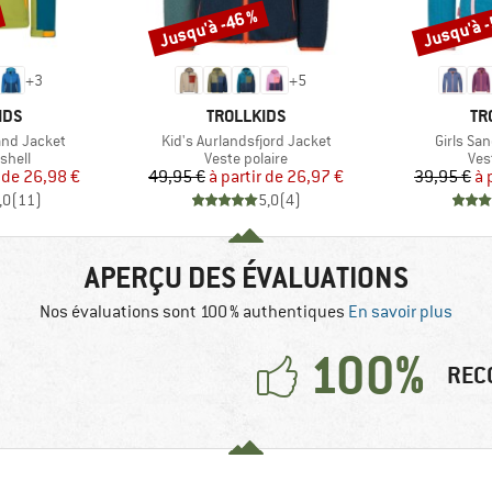
Jusqu'à -46 %
Jusqu'à 
Remise
Remise
+
3
+
5
E
MARQUE
MA
IDS
TROLLKIDS
TR
Article
Article
and Jacket
Kid's Aurlandsfjord Jacket
Girls Sa
roup
Product group
Pro
shell
Veste polaire
Ves
ix
ix réduit
Prix
Prix réduit
 de
26,98 €
49,95 €
à partir de
26,97 €
39,95 €
à 
,0
(
11
)
5,0
(
4
)
APERÇU DES ÉVALUATIONS
Nos évaluations sont 100 % authentiques
En savoir plus
100%
REC