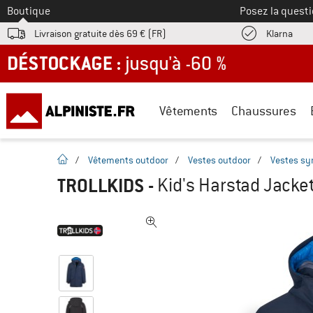
Vers le
Boutique
Posez la questi
Trouv
Livraison gratuite dès 69 € (FR)
Klarna
DÉSTOCKAGE : jusqu'à -60 %
Vêtements
Chaussures
Page d'accueil
/
Vêtements outdoor
/
Vestes outdoor
/
Vestes sy
TROLLKIDS
-
Kid's Harstad Jacket