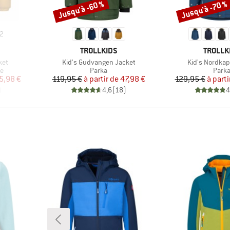
Jusqu'à -60 %
Jusqu'à -70 %
Remise
Remise
2
MARQUE
MARQU
TROLLKIDS
TROLLK
Article
Article
ket
Kid's Gudvangen Jacket
Kid's Nordkap
Product group
Produ
ue
Parka
Park
duit
Prix
Prix réduit
Pr
Pr
5,98 €
119,95 €
à partir de
47,98 €
129,95 €
à parti
)
4,6
(
18
)
4