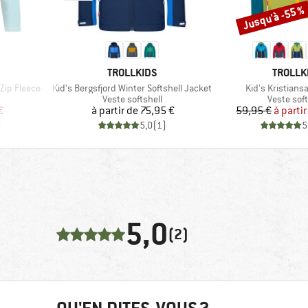
Jusqu'à -55 %
Remise
MARQUE
MARQU
TROLLKIDS
TROLLK
Article
Article
Zip Fleece
Kid's Bergsfjord Winter Softshell Jacket
Kid's Kristians
p
Product group
Product g
Veste softshell
Veste soft
duit
Prix
Pr
Pr
€
à partir de
75,95 €
59,95 €
à partir
)
5,0
(
1
)
5
5,0
(2)