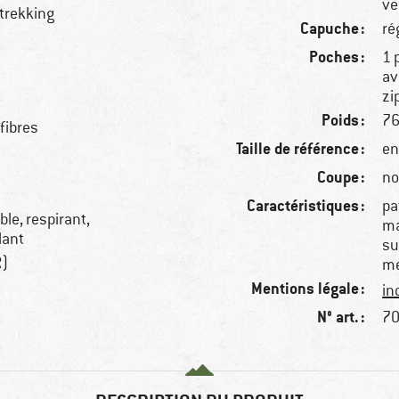
ve
 trekking
Capuche :
ré
Poches :
1 
av
zi
Poids :
76
fibres
Taille de référence :
en
Coupe :
no
Caractéristiques :
pa
le, respirant,
ma
lant
su
R)
me
Mentions légale :
in
N° art. :
70