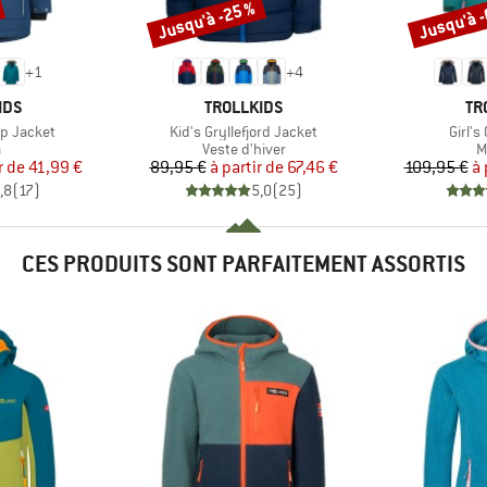
Jusqu'à -25 %
Jusqu'à 
Remise
Remise
+
1
+
4
E
MARQUE
MA
IDS
TROLLKIDS
TR
Article
Articl
p Jacket
Kid's Gryllefjord Jacket
Girl's
ct group
Product group
P
a
Veste d'hiver
M
ix
ix réduit
Prix
Prix réduit
r de
41,99 €
89,95 €
à partir de
67,46 €
109,95 €
à 
,8
(
17
)
5,0
(
25
)
CES PRODUITS SONT PARFAITEMENT ASSORTIS