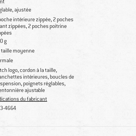
nt
glable, ajustée
poche intérieure zippée, 2 poches
ant zippées, 2 poches poitrine
ppées
0 g
 taille moyenne
rmale
tch logo, cordon à la taille,
nchettes intérieures, boucles de
spension, poignets réglables,
ntonnière ajustable
dications du fabricant
3-4664