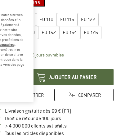
-8 %
-13 %
-13 %
lectionner taille:
 notre site web.
EU
98
EU
104
EU
110
EU
116
EU
122
e données afin
t également à
z notre site
EU
128
EU
140
EU
152
EU
164
EU
176
er vos données,
us procédions de
uide des tailles
écessaires,
ramètres » et
Le lien s'ouvre dans une boîte d'inform
lai de livraison: 3-5 jours ouvrables
on de ce site et
 trouve dans la
antité:
rts vers des pays
AJOUTER AU PANIER
ENREGISTRER
COMPARER
Trouve les infos sur la livraison 
Livraison gratuite dès 69 € (FR)
Trouve les informations de paiement i
Droit de retour de 100 jours
> 4 000 000 clients satisfaits
Tous les articles disponibles