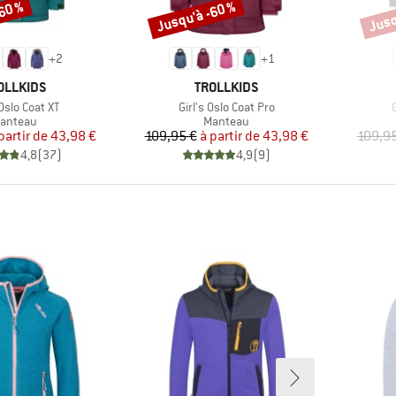
-60 %
Jusqu'à -60 %
Jusq
Remise
Remi
+
2
+
1
RQUE
MARQUE
OLLKIDS
TROLLKIDS
e
Article
A
 Oslo Coat XT
Girl's Oslo Coat Pro
roduct group
Product group
anteau
Manteau
Prix
Prix réduit
Prix
Prix réduit
partir de
43,98 €
109,95 €
à partir de
43,98 €
109,95
4,8
(
37
)
4,9
(
9
)