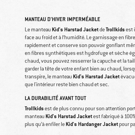
MANTEAU D'HIVER IMPERMÉABLE
Kid's Harstad Jacket
Trollkids
Le manteau
de
est 
face au froid et à l’humidité. Le garnissage en fi
rapidement et conserve son pouvoir gonflant même
en fibres synthétiques est hydrofuge et sèche éga
chaud, vous pouvez resserrer la capuche et la tail
garder la tête de votre enfant bien au chaud, lorsq
Kid's Harstad Jacket
transpire, le manteau
évacue
que l'intérieur reste bien chaud et sec.
LA DURABILITÉ AVANT TOUT
Trollkids
est de plus connu pour son attention por
Kid's Harstad Jacket
manteau
est fabriqué à 100%
Kid's Hardanger Jacket
plus qu’à enfiler le
pour par