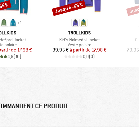
-55 %
Jusqu'à -55 %
Jusq
Remise
Remi
+
1
RQUE
MARQUE
OLLKIDS
TROLLKIDS
Article
Ar
ndefjord Jacket
Kid's Holmedal Jacket
Gi
duct group
Product group
te polaire
Veste polaire
Prix
Prix réduit
Prix
Prix réduit
partir de
17,98 €
39,95 €
à partir de
17,98 €
79,95
4,8
(
10
)
0,0
(
0
)
OMMANDENT CE PRODUIT