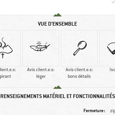
VUE D'ENSEMBLE
lient.e.s:
Avis client.e.s:
Avis client.e.s:
Is
pirant
léger
bons détails
RENSEIGNEMENTS MATÉRIEL ET FONCTIONNALITÉS
Fermeture :
zi