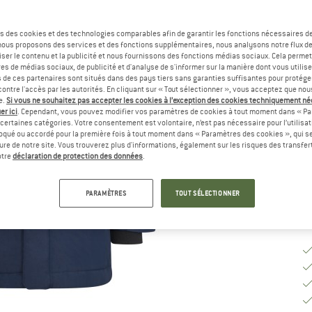
Sé
s des cookies et des technologies comparables afin de garantir les fonctions nécessaires de
, nous proposons des services et des fonctions supplémentaires, nous analysons notre flux d
ser le contenu et la publicité et nous fournissons des fonctions médias sociaux. Cela perme
es de médias sociaux, de publicité et d'analyse de s'informer sur la manière dont vous utilise
s de ces partenaires sont situés dans des pays tiers sans garanties suffisantes pour protég
ontre l'accès par les autorités. En cliquant sur « Tout sélectionner », vous acceptez que no
G
e.
Si vous ne souhaitez pas accepter les cookies à l’exception des cookies techniquement n
er ici
. Cependant, vous pouvez modifier vos paramètres de cookies à tout moment dans « Pa
Dé
certaines catégories. Votre consentement est volontaire, n’est pas nécessaire pour l’utilisati
oqué ou accordé pour la première fois à tout moment dans « Paramètres des cookies », qui se
Qu
eure de notre site. Vous trouverez plus d'informations, également sur les risques des transfe
otre
déclaration de protection des données
.
PARAMÈTRES
TOUT SÉLECTIONNER