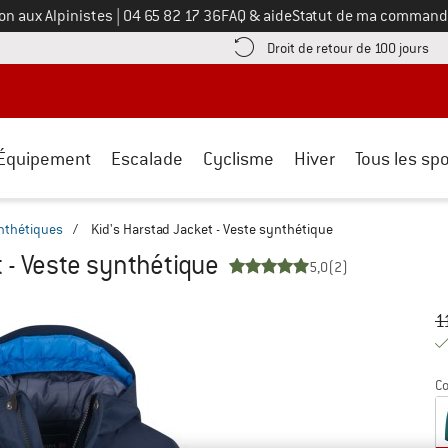
Appelez-nous au
on aux Alpinistes
|
04 65 82 17 36
FAQ & aide
Statut de ma command
e les informations de paiement ici ! Ouvre une boîte d'information
Tro
Droit de retour de 100 jours
Équipement
Escalade
Cyclisme
Hiver
Tous les spo
nthétiques
/
Kid's Harstad Jacket - Veste synthétique
 - Veste synthétique
5,0
(2)
Pr
Pr
1
Co