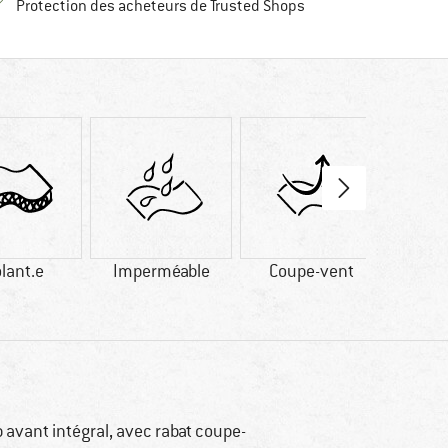
Trouve toutes les infos
Protection des acheteurs de Trusted Shops
olant.e
Imperméable
Coupe-vent
Ca
p avant intégral, avec rabat coupe-