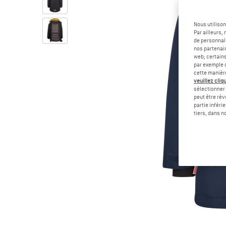
Nous utilison
Par ailleurs
de personnali
nos partenair
web; certain
par exemple c
cette manièr
veuillez cliqu
sélectionner 
peut être rév
partie inféri
tiers, dans n