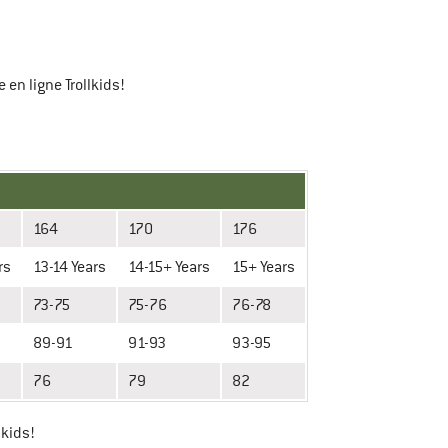
 en ligne Trollkids!
164
170
176
rs
13-14 Years
14-15+ Years
15+ Years
73-75
75-76
76-78
89-91
91-93
93-95
76
79
82
lkids!