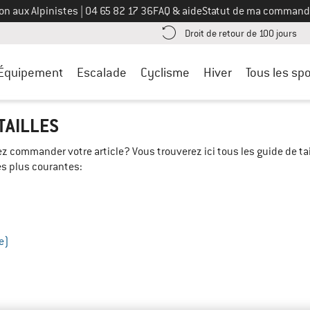
Appelez-nous au
on aux Alpinistes
|
04 65 82 17 36
FAQ & aide
Statut de ma command
e les informations de paiement ici ! Ouvre une boîte d'information
Tro
Droit de retour de 100 jours
Équipement
Escalade
Cyclisme
Hiver
Tous les spo
TAILLES
ez commander votre article? Vous trouverez ici tous les guide de ta
es plus courantes:
e)