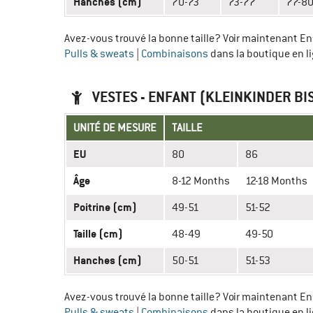
Hanches (cm)
70-73
73-77
77-8
Avez-vous trouvé la bonne taille? Voir maintenant E
Pulls & sweats
|
Combinaisons
dans la boutique en li
VESTES - ENFANT (KLEINKINDER BI
UNITÉ DE MESURE
TAILLE
EU
80
86
Âge
8-12 Months
12-18 Months
Poitrine (cm)
49-51
51-52
Taille (cm)
48-49
49-50
Hanches (cm)
50-51
51-53
Avez-vous trouvé la bonne taille? Voir maintenant E
Pulls & sweats
|
Combinaisons
dans la boutique en li