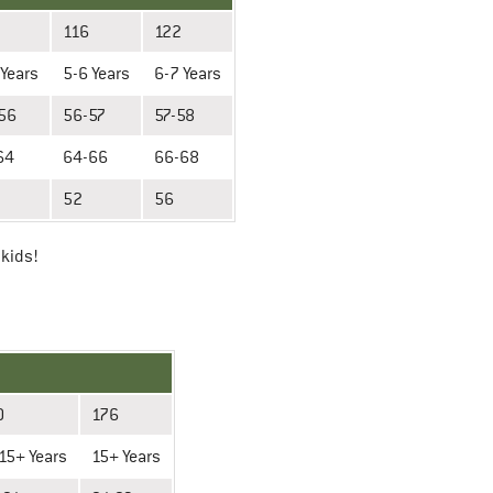
116
122
 Years
5-6 Years
6-7 Years
56
56-57
57-58
64
64-66
66-68
52
56
lkids!
0
176
15+ Years
15+ Years