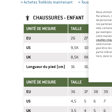
» Achetez Trollkids maintenant
» Tous les guide des 
Nous utilison
CHAUSSURES - ENFANT
Par ailleurs
de personnali
nos partenair
UNITÉ DE MESURE
TAILLE
web; certain
par exemple c
cette manièr
EU
26
27
28
2
veuillez cliqu
sélectionner 
US
9,5K
10K
11K
1
peut être rév
partie inféri
tiers, dans n
UK
8,5K
9K
10K
1
Longueur du pied (cm)
16
16,5
17
17
UNITÉ DE MESURE
TAILLE
EU
36
37
38
39
US
4,5
5
6
7
UK
3,5
4
5
6