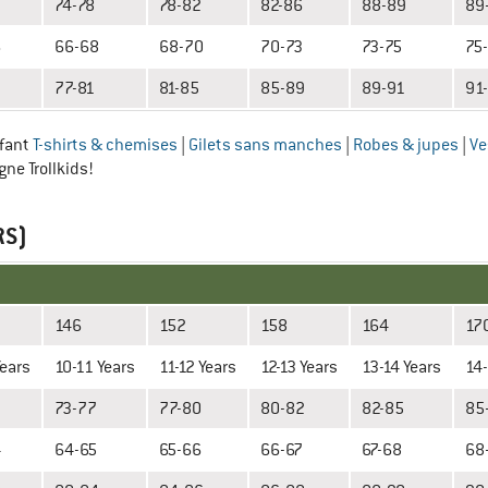
74-78
78-82
82-86
88-89
89
6
66-68
68-70
70-73
73-75
75
7
77-81
81-85
85-89
89-91
91
nfant
T-shirts & chemises
|
Gilets sans manches
|
Robes & jupes
|
Ve
gne Trollkids!
RS)
146
152
158
164
17
Years
10-11 Years
11-12 Years
12-13 Years
13-14 Years
14-
3
73-77
77-80
80-82
82-85
85
4
64-65
65-66
66-67
67-68
68