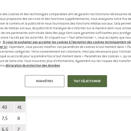
tailles
» Guide des tailles
s des cookies et des technologies comparables afin de garantir les fonctions nécessaires de
, nous proposons des services et des fonctions supplémentaires, nous analysons notre flux d
ser le contenu et la publicité et nous fournissons des fonctions médias sociaux. Cela perme
es de médias sociaux, de publicité et d'analyse de s'informer sur la manière dont vous utilise
s de ces partenaires sont situés dans des pays tiers sans garanties suffisantes pour protég
ontre l'accès par les autorités. En cliquant sur « Tout sélectionner », vous acceptez que no
e.
Si vous ne souhaitez pas accepter les cookies à l’exception des cookies techniquement n
9
30
31
32
33
34
35
er ici
. Cependant, vous pouvez modifier vos paramètres de cookies à tout moment dans « Pa
certaines catégories. Votre consentement est volontaire, n’est pas nécessaire pour l’utilisati
2K
12,5K
13K
1
2
2,5
3,5
oqué ou accordé pour la première fois à tout moment dans « Paramètres des cookies », qui se
eure de notre site. Vous trouverez plus d'informations, également sur les risques des transfe
otre
déclaration de protection des données
.
1K
11,5K
12K
13K
1
1,5
2,5
,5
18
18,5
19
20
20,5
21,5
PARAMÈTRES
TOUT SÉLECTIONNER
40
41
7,5
8
6,5
7