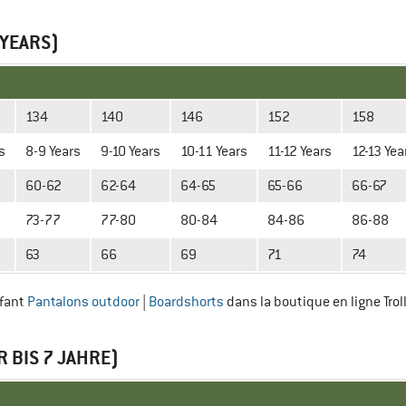
 YEARS)
134
140
146
152
158
s
8-9 Years
9-10 Years
10-11 Years
11-12 Years
12-13 Yea
60-62
62-64
64-65
65-66
66-67
73-77
77-80
80-84
84-86
86-88
63
66
69
71
74
nfant
Pantalons outdoor
|
Boardshorts
dans la boutique en ligne Trol
 BIS 7 JAHRE)