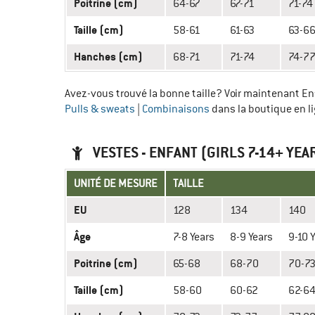
Poitrine (cm)
64-67
67-71
71-74
Taille (cm)
58-61
61-63
63-6
Hanches (cm)
68-71
71-74
74-7
Avez-vous trouvé la bonne taille? Voir maintenant E
Pulls & sweats
|
Combinaisons
dans la boutique en li
VESTES - ENFANT (GIRLS 7-14+ YEA
UNITÉ DE MESURE
TAILLE
EU
128
134
140
Âge
7-8 Years
8-9 Years
9-10 
Poitrine (cm)
65-68
68-70
70-7
Taille (cm)
58-60
60-62
62-6