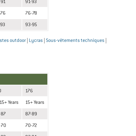
-91
91-93
-76
76-78
-93
93-95
stes outdoor
|
Lycras
|
Sous-vêtements techniques
|
0
176
15+ Years
15+ Years
-87
87-89
-70
70-72