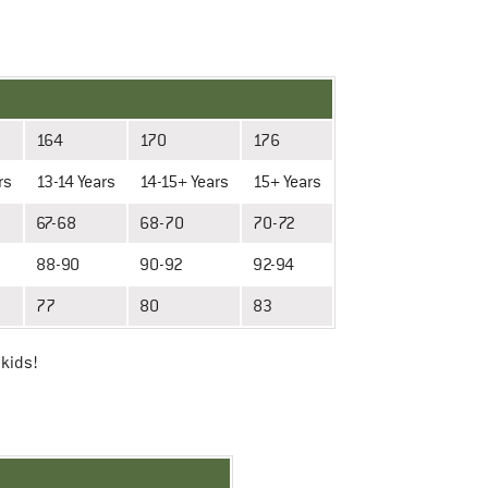
164
170
176
rs
13-14 Years
14-15+ Years
15+ Years
67-68
68-70
70-72
88-90
90-92
92-94
77
80
83
lkids!