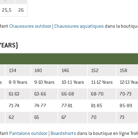
25,5
26
nfant
Chaussures outdoor
|
Chaussures aquatiques
dans la boutique
YEARS)
134
140
146
152
158
s
8-9 Years
9-10 Years
10-11 Years
11-12 Years
12-13 Yea
61-63
63-66
66-68
68-70
70-73
71-74
74-77
77-81
81-85
85-89
62
65
67
70
73
nfant
Pantalons outdoor
|
Boardshorts
dans la boutique en ligne Trol