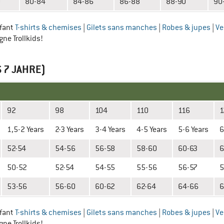
0
80-84
84-86
86-88
88-90
90
nfant
T-shirts & chemises
|
Gilets sans manches
|
Robes & jupes
|
Ve
gne Trollkids!
S 7 JAHRE)
92
98
104
110
116
1
1,5-2 Years
2-3 Years
3-4 Years
4-5 Years
5-6 Years
6
52-54
54-56
56-58
58-60
60-63
6
50-52
52-54
54-55
55-56
56-57
5
53-56
56-60
60-62
62-64
64-66
6
nfant
T-shirts & chemises
|
Gilets sans manches
|
Robes & jupes
|
Ve
gne Trollkids!