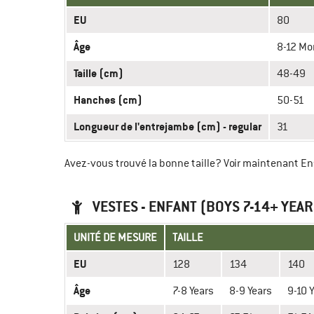
EU
80
Âge
8-12 Mo
Taille (cm)
48-49
Hanches (cm)
50-51
Longueur de l'entrejambe (cm) - regular
31
Avez-vous trouvé la bonne taille? Voir maintenant E
VESTES - ENFANT (BOYS 7-14+ YEAR
UNITÉ DE MESURE
TAILLE
EU
128
134
140
Âge
7-8 Years
8-9 Years
9-10 