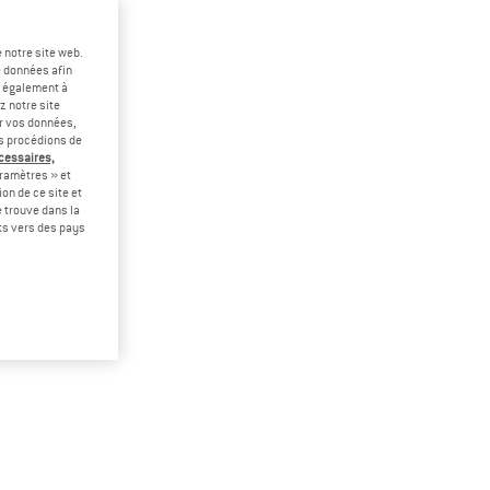
 notre site web.
e données afin
t également à
z notre site
er vos données,
us procédions de
écessaires,
ramètres » et
on de ce site et
 trouve dans la
rts vers des pays