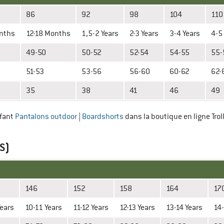
86
92
98
104
110
nths
12-18 Months
1,5-2 Years
2-3 Years
3-4 Years
4-5
49-50
50-52
52-54
54-55
55-
51-53
53-56
56-60
60-62
62-
35
38
41
46
49
nfant
Pantalons outdoor
|
Boardshorts
dans la boutique en ligne Trol
S)
146
152
158
164
17
Years
10-11 Years
11-12 Years
12-13 Years
13-14 Years
14-