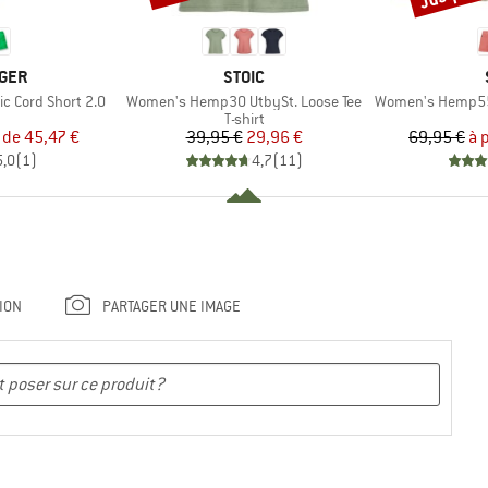
MARQUE
GER
STOIC
Article
Article
c Cord Short 2.0
Women's Hemp30 UtbySt. Loose Tee
Women's Hemp55 MM
uct group
Product group
T-shirt
ix
ix réduit
Prix
Prix réduit
 de
45,47 €
39,95 €
29,96 €
69,95 €
à 
5,0
(
1
)
4,7
(
11
)
ION
PARTAGER UNE IMAGE