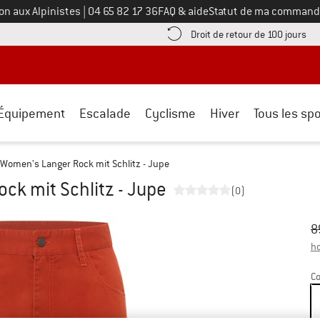
Appelez-nous au
on aux Alpinistes
|
04 65 82 17 36
FAQ & aide
Statut de ma command
e les informations de paiement ici ! Ouvre une boîte d'information
Tro
Droit de retour de 100 jours
Équipement
Escalade
Cyclisme
Hiver
Tous les spo
Women's Langer Rock mit Schlitz - Jupe
ck mit Schlitz - Jupe
(0)
Pr
Pr
8
ho
Co