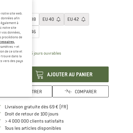
-60 %
lectionner taille:
 notre site web.
e données afin
EU
36
EU
38
EU
40
EU
42
t également à
z notre site
EU
44
EU
46
er vos données,
us procédions de
uide des tailles
écessaires,
ramètres » et
on de ce site et
Le lien s'ouvre dans une boîte d'inform
lai de livraison: 3-5 jours ouvrables
 trouve dans la
antité:
rts vers des pays
AJOUTER AU PANIER
ENREGISTRER
COMPARER
Trouve les infos sur la livraison 
Livraison gratuite dès 69 € (FR)
Trouve les informations de paiement i
Droit de retour de 100 jours
> 4 000 000 clients satisfaits
Tous les articles disponibles