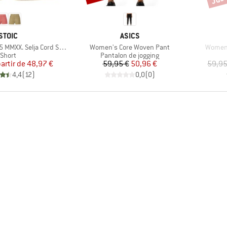
MARQUE
MARQUE
STOIC
ASICS
Article
Article
XX. Selja Cord Shorts
Women's Core Woven Pant
Women'
Product group
Product group
Short
Pantalon de jogging
Prix
Prix réduit
Prix
Prix réduit
partir de
48,97 €
59,95 €
50,96 €
59,95
4,4
(
12
)
0,0
(
0
)