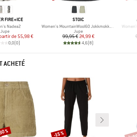
UE
MARQUE
R FIRE+ICE
STOIC
Article
Article
n's Nadea2
Women's MountainWool60 JokkmokkSt. Padded Skirt
Women's 
Product group
Product group
Jupe
Jupe
Prix
Prix réduit
Prix
Prix réduit
partir de
55,98 €
99,95 €
24,99 €
0,0
(
0
)
4,6
(
8
)
T ACHETÉ
-30 %
Jusq
-15 %
Remise
Remi