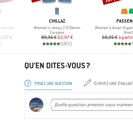
6
MARQUE
MARQUE
CHILLAZ
PASSEN
Article
Article
ckwarmer
Women's Jessy 2.0 Denim
Women's Avian Organi
oup
Product group
Prod
Corsaire
Short
duit
Prix
Prix réduit
Pr
Pr
0,97 €
89,95 €
62,97 €
69,95 €
à partir
)
5,0
(
1
)
QU'EN DITES-VOUS ?
POSEZ UNE QUESTION
ÉCRIVEZ UNE ÉVALUAT