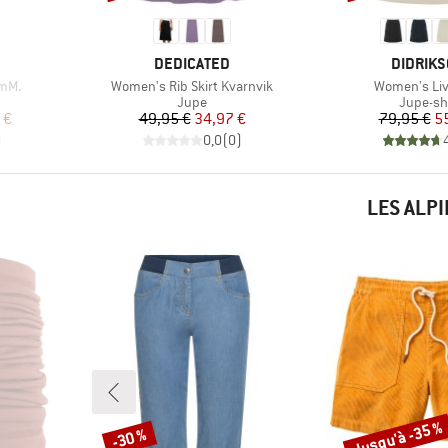
MARQUE
MARQUE
DEDICATED
DIDRIK
Article
Article
mM.
Women's Rib Skirt Kvarnvik
Women's Liv 
roup
Product group
Product
Jupe
Jupe-sh
duit
Prix
Prix réduit
Pr
Pr
 €
49,95 €
34,97 €
79,95 €
5
)
0,0
(
0
)
LES ALP
Jusqu'à -35 %
-30 %
Remise
Remise