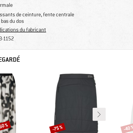
rmale
ssants de ceinture, fente centrale
 bas du dos
dications du fabricant
3-1152
REGARDÉ
-60 %
-75 %
-40 
Remise
Remi