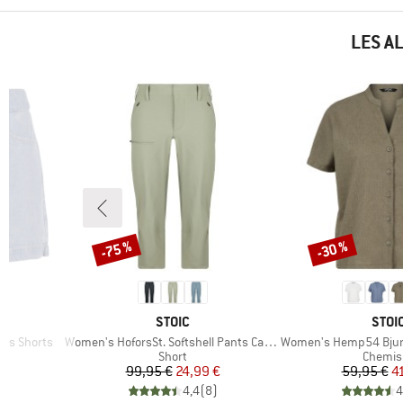
LES A
-75 %
-30 %
Remise
Remise
MARQUE
MAR
STOIC
STOI
Article
Article
ns Shorts
Women's HoforsSt. Softshell Pants Capri Light
Women's Hemp54 Bjurholm
roup
Product group
Product
Short
Chemis
duit
Prix
Prix réduit
Pr
Pr
€
99,95 €
24,99 €
59,95 €
4
)
4,4
(
8
)
4