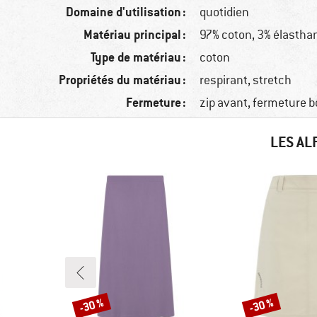
Domaine d'utilisation :
quotidien
Matériau principal :
97% coton, 3% élastha
Type de matériau :
coton
Propriétés du matériau :
respirant, stretch
Fermeture :
zip avant, fermeture 
LES AL
-30 %
-30 %
Remise
Remise