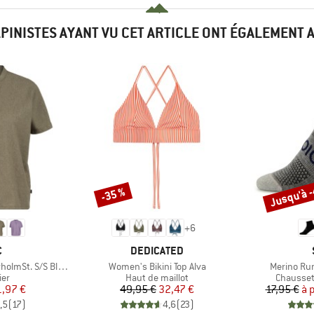
LPINISTES AYANT VU CET ARTICLE ONT ÉGALEMENT 
Jusqu'à 
-35 %
Remise
Remise
+
6
QUE
MARQUE
C
DEDICATED
Article
Article
St. S/S Blouse
Women's Bikini Top Alva
Merino Ru
 group
Product group
Product 
ier
Haut de maillot
Chausset
ix
ix réduit
Prix
Prix réduit
1,97 €
49,95 €
32,47 €
17,95 €
à 
,5
(
17
)
4,6
(
23
)