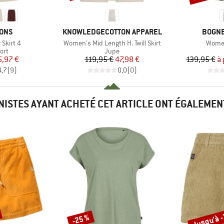
MARQUE
MARQ
SONS
KNOWLEDGECOTTON APPAREL
BOGNE
Article
Article
Skirt 4
Women's Mid Length H. Twill Skirt
Wome
 group
Product group
ort
Jupe
ix
ix réduit
Prix
Prix réduit
5,97 €
119,95 €
47,98 €
139,95 €
à 
4,7
(
9
)
0,0
(
0
)
INISTES AYANT ACHETÉ CET ARTICLE ONT ÉGALEMEN
Jusqu'à 
-25 %
Remise
Remise