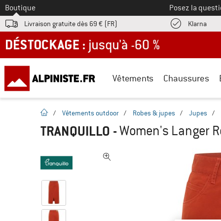
Vers le
Boutique
Posez la questi
Trouv
Livraison gratuite dès 69 € (FR)
Klarna
DÉSTOCKAGE : jusqu'à -60 %
Vêtements
Chaussures
Page d'accueil
/
Vêtements outdoor
/
Robes & jupes
/
Jupes
/
TRANQUILLO
-
Women's Langer Ro