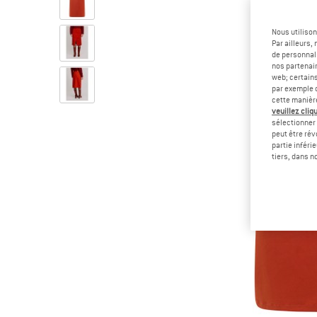
Nous utilison
Par ailleurs
de personnali
nos partenair
web; certain
par exemple c
cette manièr
veuillez cliqu
sélectionner 
peut être rév
partie inféri
tiers, dans n