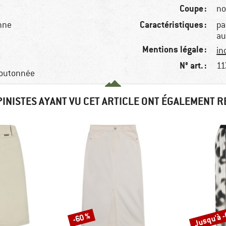
Coupe :
no
Caractéristiques :
nne
pa
au
Mentions légale :
in
N° art. :
11
boutonnée
PINISTES AYANT VU CET ARTICLE ONT ÉGALEMENT 
Jusqu'à 
-60 %
Remise
Remise