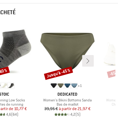
ACHETÉ
-40 %
Jusqu'à -45 %
-65 
Remise
Remi
+
1
MARQUE
MARQUE
STOIC
DEDICATED
Article
Article
nning Low Socks
Women's Bikini Bottoms Sanda
Women'
group
Product group
Pro
tes de running
Bas de maillot
Cha
Prix
Prix réduit
Prix
Prix réduit
partir de
10,77 €
39,95 €
à partir de
21,97 €
4,6
(
64
)
4,2
(
5
)