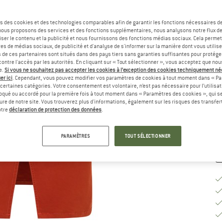
Sé
s des cookies et des technologies comparables afin de garantir les fonctions nécessaires de
, nous proposons des services et des fonctions supplémentaires, nous analysons notre flux d
ser le contenu et la publicité et nous fournissons des fonctions médias sociaux. Cela perme
es de médias sociaux, de publicité et d'analyse de s'informer sur la manière dont vous utilise
s de ces partenaires sont situés dans des pays tiers sans garanties suffisantes pour protég
ontre l'accès par les autorités. En cliquant sur « Tout sélectionner », vous acceptez que no
G
e.
Si vous ne souhaitez pas accepter les cookies à l’exception des cookies techniquement n
er ici
. Cependant, vous pouvez modifier vos paramètres de cookies à tout moment dans « Pa
certaines catégories. Votre consentement est volontaire, n’est pas nécessaire pour l’utilisati
Dé
oqué ou accordé pour la première fois à tout moment dans « Paramètres des cookies », qui se
Qu
eure de notre site. Vous trouverez plus d'informations, également sur les risques des transfe
otre
déclaration de protection des données
.
PARAMÈTRES
TOUT SÉLECTIONNER