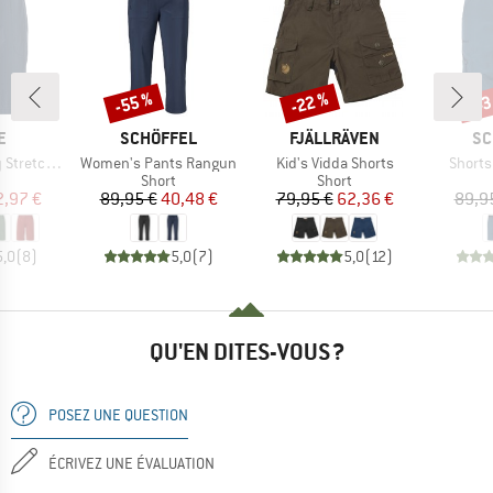
-55 %
-22 %
-43
Remise
Remise
Rem
UE
MARQUE
MARQUE
MA
E
SCHÖFFEL
FJÄLLRÄVEN
SC
Article
Article
Article
 Shorts II
Women's Pants Rangun
Kid's Vidda Shorts
Shorts
uct group
Product group
Product group
Short
Short
ix
ix réduit
Prix
Prix réduit
Prix
Prix réduit
2,97 €
89,95 €
40,48 €
79,95 €
62,36 €
89,9
5,0
(
8
)
5,0
(
7
)
5,0
(
12
)
QU'EN DITES-VOUS ?
POSEZ UNE QUESTION
ÉCRIVEZ UNE ÉVALUATION