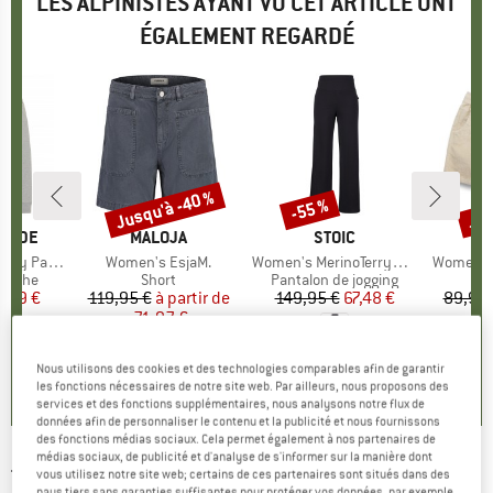
LES ALPINISTES AYANT VU CET ARTICLE ONT
ÉGALEMENT REGARDÉ
Jusqu'à -40 %
Jus
-55 %
Remise
Remise
Rem
UNDE
MARQUE
MALOJA
MARQUE
STOIC
dy Patch
Article
Women's EsjaM.
Article
Women's MerinoTerry250 BaraSt. Wide Pants
Article
Women's 
oup
apuche
Product group
Short
Product group
Pantalon de jogging
ix
ix réduit
9,99 €
119,95 €
à partir de
Prix
Prix réduit
149,95 €
Prix
Prix réduit
67,48 €
89,95 
71,97 €
5
3,9
(
9
)
4,0
(
2
)
Nous utilisons des cookies et des technologies comparables afin de garantir
5,0
(
1
)
les fonctions nécessaires de notre site web. Par ailleurs, nous proposons des
services et des fonctions supplémentaires, nous analysons notre flux de
données afin de personnaliser le contenu et la publicité et nous fournissons
des fonctions médias sociaux. Cela permet également à nos partenaires de
médias sociaux, de publicité et d'analyse de s'informer sur la manière dont
TRANQUILLO
-
Women's Jeansshorts aus
vous utilisez notre site web; certains de ces partenaires sont situés dans des
pays tiers sans garanties suffisantes pour protéger vos données, par exemple