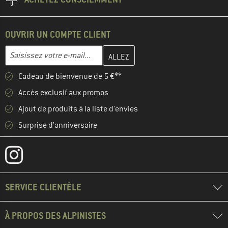
OUVRIR UN COMPTE CLIENT
Entrez votre adresse e-mail ici et créez votre compte client à la 
Adresse e-mail
Cadeau de bienvenue de 5 €**
Accès exclusif aux promos
Ajout de produits à la liste d'envies
Surprise d'anniversaire
SERVICE CLIENTÈLE
À PROPOS DES ALPINISTES