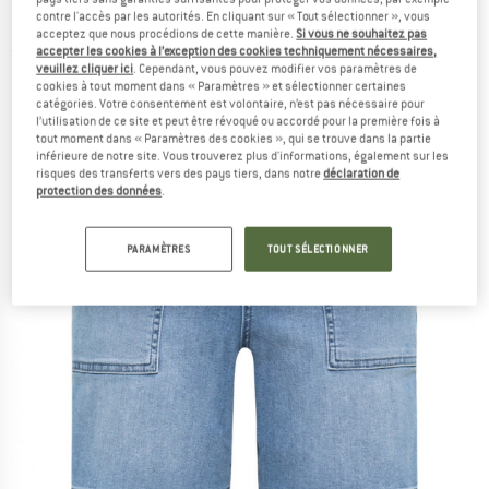
Bio-Denim - Short
contre l'accès par les autorités. En cliquant sur « Tout sélectionner », vous
acceptez que nous procédions de cette manière.
Si vous ne souhaitez pas
accepter les cookies à l’exception des cookies techniquement nécessaires,
(0)
veuillez cliquer ici
. Cependant, vous pouvez modifier vos paramètres de
cookies à tout moment dans « Paramètres » et sélectionner certaines
catégories. Votre consentement est volontaire, n’est pas nécessaire pour
l’utilisation de ce site et peut être révoqué ou accordé pour la première fois à
tout moment dans « Paramètres des cookies », qui se trouve dans la partie
inférieure de notre site. Vous trouverez plus d'informations, également sur les
risques des transferts vers des pays tiers, dans notre
déclaration de
protection des données
.
PARAMÈTRES
TOUT SÉLECTIONNER