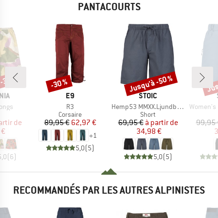
PANTACOURTS
 -30 %
Jusqu'à -50 %
Jus
-30 %
Remise
Remise
Rem
E
MARQUE
MARQUE
NIA
E9
STOIC
Article
Article
Article
Longs
R3
Hemp53 MMXX.Ljundby Shorts
Women's Hemp5
uct group
Product group
Product group
Corsaire
Short
ix
ix réduit
Prix
Prix réduit
Prix
Prix réduit
artir de
89,95 €
62,97 €
69,95 €
à partir de
99,95 
 €
34,98 €
3
+
1
5,0
(
5
)
5,0
(
6
)
5,0
(
5
)
RECOMMANDÉS PAR LES AUTRES ALPINISTES