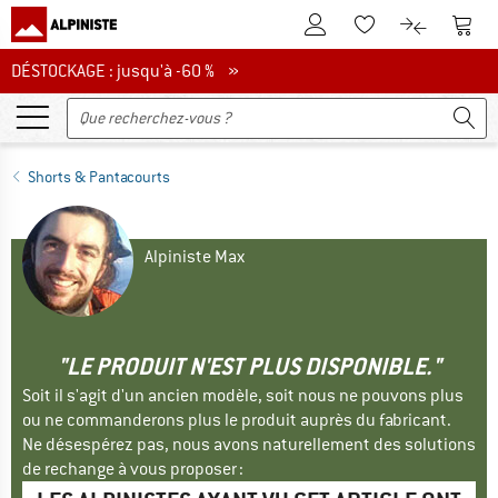
Vers le compte client
Vers 
Vers la liste d'env
Vers le com
DÉSTOCKAGE : jusqu'à -60 %
DÉSTOCKAGE : jusqu'à -60 % »
Shorts & Pantacourts
Alpiniste Max
"LE PRODUIT N'EST PLUS DISPONIBLE."
Soit il s'agit d'un ancien modèle, soit nous ne pouvons plus
ou ne commanderons plus le produit auprès du fabricant.
Ne désespérez pas, nous avons naturellement des solutions
de rechange à vous proposer :