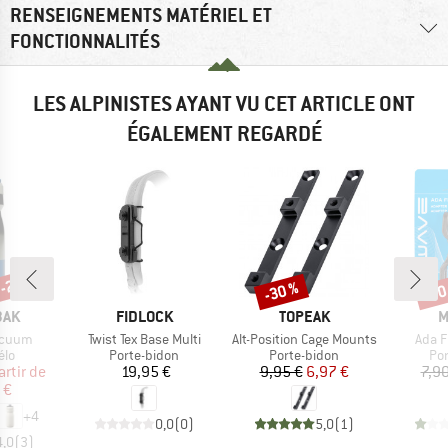
RENSEIGNEMENTS MATÉRIEL ET
FONCTIONNALITÉS
LES ALPINISTES AYANT VU CET ARTICLE ONT
ÉGALEMENT REGARDÉ
 -20 %
-30 %
-30
Remise
Rem
E
MARQUE
MARQUE
M
BAK
FIDLOCK
TOPEAK
M
Article
Article
Articl
acuum
Twist Tex Base Multi
Alt-Position Cage Mounts
Ada F
 group
Product group
Product group
Pro
élo
Porte-bidon
Porte-bidon
Po
ix
ix réduit
Prix
Prix
Prix réduit
artir de
19,95 €
9,95 €
6,97 €
7,90
 €
+
4
0,0
(
0
)
5,0
(
1
)
4,0
(
3
)