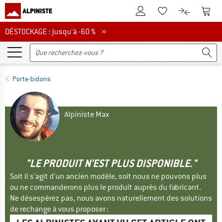
Vers le compte client
Vers 
Vers la liste d'env
Vers le com
DÉSTOCKAGE : jusqu'à -60 %
DÉSTOCKAGE : jusqu'à -60 % »
Porte-bidons
Alpiniste Max
"LE PRODUIT N'EST PLUS DISPONIBLE."
Soit il s'agit d'un ancien modèle, soit nous ne pouvons plus
ou ne commanderons plus le produit auprès du fabricant.
Ne désespérez pas, nous avons naturellement des solutions
de rechange à vous proposer :