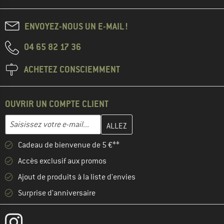
ENVOYEZ-NOUS UN E-MAIL !
04 65 82 17 36
ACHETEZ CONSCIEMMENT
OUVRIR UN COMPTE CLIENT
Entrez votre adresse e-mail ici et créez votre compte client à la 
Adresse e-mail
Cadeau de bienvenue de 5 €**
Accès exclusif aux promos
Ajout de produits à la liste d'envies
Surprise d'anniversaire