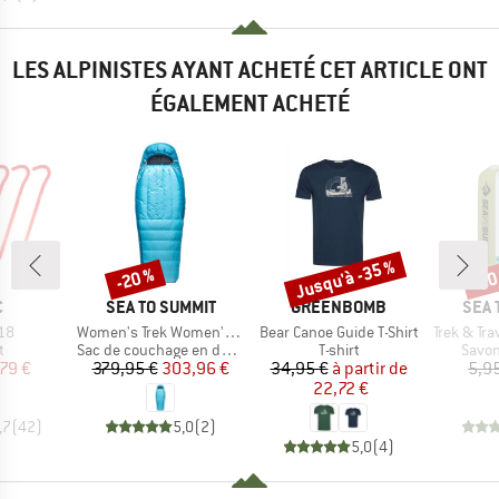
LES ALPINISTES AYANT ACHETÉ CET ARTICLE ONT
ÉGALEMENT ACHETÉ
Jusqu'à -35 %
-20 %
-20
Remise
Remise
Rem
QUE
MARQUE
MARQUE
MAR
C
SEA TO SUMMIT
GREENBOMB
SEA 
Article
Article
Article
 18
Women's Trek Women's -1°C Down Sleeping Bag
Bear Canoe Guide T-Shirt
Trek & Travel
ct group
Product group
Product group
Produ
t
Sac de couchage en duvet
T-shirt
Savon
ix
ix réduit
Prix
Prix réduit
Prix
Prix réduit
79 €
379,95 €
303,96 €
34,95 €
à partir de
5,9
22,72 €
,7
(
42
)
5,0
(
2
)
5,0
(
4
)