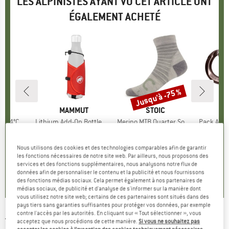
LES ALPINISTES AYANT VU CET ARTICLE ONT
ÉGALEMENT ACHETÉ
Jusqu'à -75 %
Remise
QUE
C
MARQUE
MAMMUT
MARQUE
STOIC
leeping Bag
Article
Lithium Add-On Bottle Holder
Article
Merino MTB Quarter Socks
Article
Pack Acces
en duvet
Product group
Porte-bidon
Product group
Chaussettes de cyclisme
Product
Mousque
artir de
ix
ix réduit
19,95 €
Prix
17,95 €
à partir de
Prix
Prix réduit
1
7 €
4,99 €
Nous utilisons des cookies et des technologies comparables afin de garantir
les fonctions nécessaires de notre site web. Par ailleurs, nous proposons des
+
1
services et des fonctions supplémentaires, nous analysons notre flux de
4,3
(
12
)
données afin de personnaliser le contenu et la publicité et nous fournissons
5,0
(
1
)
4,7
(
80
)
des fonctions médias sociaux. Cela permet également à nos partenaires de
médias sociaux, de publicité et d'analyse de s'informer sur la manière dont
vous utilisez notre site web; certains de ces partenaires sont situés dans des
pays tiers sans garanties suffisantes pour protéger vos données, par exemple
contre l'accès par les autorités. En cliquant sur « Tout sélectionner », vous
TOPEAK
-
VersaMount (2er Set) - Porte-bidon
acceptez que nous procédions de cette manière.
Si vous ne souhaitez pas