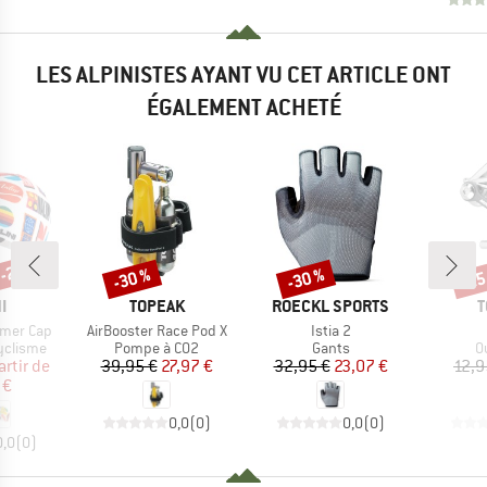
LES ALPINISTES AYANT VU CET ARTICLE ONT
ÉGALEMENT ACHETÉ
 -20 %
-30 %
-30 %
-25
Remise
Remise
Rem
UE
MARQUE
MARQUE
M
I
TOPEAK
ROECKL SPORTS
T
Article
Article
mmer Cap
AirBooster Race Pod X
Istia 2
up
Product group
Product group
P
yclisme
Pompe à CO2
Gants
Ou
ix
ix réduit
Prix
Prix réduit
Prix
Prix réduit
artir de
39,95 €
27,97 €
32,95 €
23,07 €
12,9
 €
0,0
(
0
)
0,0
(
0
)
0,0
(
0
)