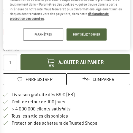
tout moment dans « Paramètres des cookies », qui se trouve dans la partie
inférieure de notre site. Vous trouverez plus d'informations, également sur les
Couleur:
Yellow
risques des transferts vers des pays tiers, dans notre
déclaration de
protection des données
.
-30 %
PARAMÈTRES
TOUT SÉLECTIONNER
Le lien s'ouvre dans une boîte d'inf
Délai de livraison: 3-5 jours ouvrables
Quantité:
AJOUTER AU PANIER
ENREGISTRER
COMPARER
Trouve les infos sur la livrais
Livraison gratuite dès 69 € (FR)
Trouve les informations de paiemen
Droit de retour de 100 jours
> 4 000 000 clients satisfaits
Tous les articles disponibles
Trouve toutes les i
Protection des acheteurs de Trusted Shops