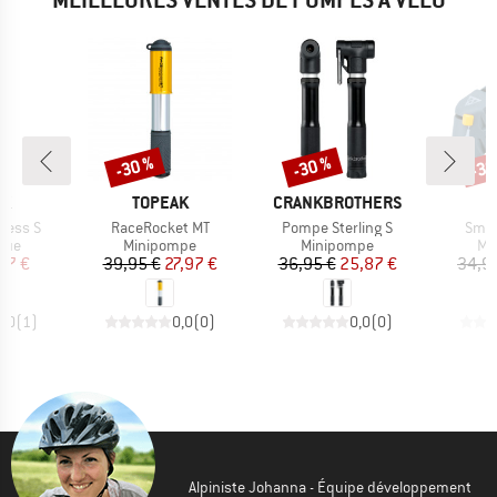
-30 %
-30 %
-30
Remise
Remise
Rem
UE
MARQUE
MARQUE
M
AK
TOPEAK
CRANKBROTHERS
T
Article
Article
Artic
ress S
RaceRocket MT
Pompe Sterling S
Smar
 group
Product group
Product group
Pr
oue
Minipompe
Minipompe
Ma
ix
ix réduit
Prix
Prix réduit
Prix
Prix réduit
57 €
39,95 €
27,97 €
36,95 €
25,87 €
34,9
5,0
(
1
)
0,0
(
0
)
0,0
(
0
)
Alpiniste Johanna - Équipe développement