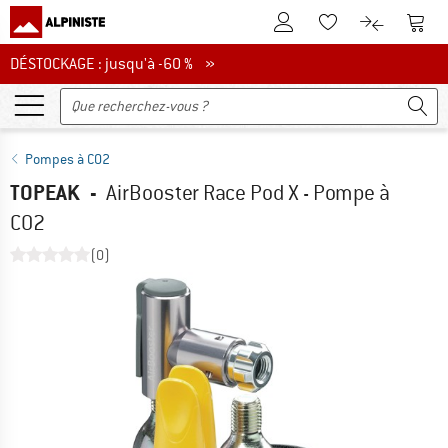
Vers le compte client
Vers 
Vers la liste d'env
Vers le com
DÉSTOCKAGE : jusqu'à -60 %
DÉSTOCKAGE : jusqu'à -60 % »
Pompes à CO2
TOPEAK
-
AirBooster Race Pod X - Pompe à
CO2
(0)