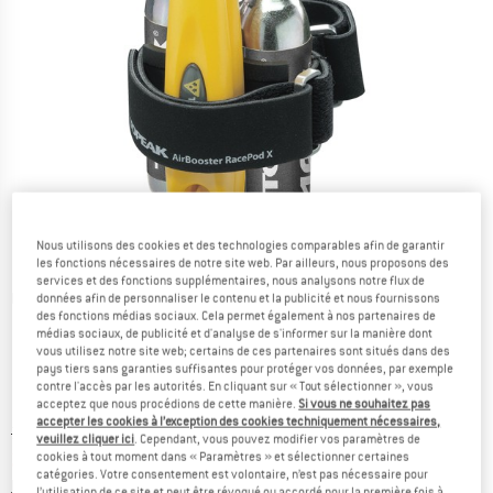
Nous utilisons des cookies et des technologies comparables afin de garantir
les fonctions nécessaires de notre site web. Par ailleurs, nous proposons des
services et des fonctions supplémentaires, nous analysons notre flux de
Photos détaillées
données afin de personnaliser le contenu et la publicité et nous fournissons
des fonctions médias sociaux. Cela permet également à nos partenaires de
médias sociaux, de publicité et d'analyse de s'informer sur la manière dont
vous utilisez notre site web; certains de ces partenaires sont situés dans des
pays tiers sans garanties suffisantes pour protéger vos données, par exemple
contre l'accès par les autorités. En cliquant sur « Tout sélectionner », vous
acceptez que nous procédions de cette manière.
Si vous ne souhaitez pas
accepter les cookies à l’exception des cookies techniquement nécessaires,
Prix initial :
Prix:
39,95
€
veuillez cliquer ici
. Cependant, vous pouvez modifier vos paramètres de
cookies à tout moment dans « Paramètres » et sélectionner certaines
27,97
€
TVA incl.
catégories. Votre consentement est volontaire, n’est pas nécessaire pour
Informations sur les frais de livraison. Ouvre une bo
hors Frais de livraison
l’utilisation de ce site et peut être révoqué ou accordé pour la première fois à