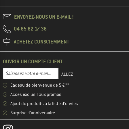
ENVOYEZ-NOUS UN E-MAIL !
04 65 82 17 36
ACHETEZ CONSCIEMMENT
OUVRIR UN COMPTE CLIENT
Entrez votre adresse e-mail ici et créez votre compte client à la 
Adresse e-mail
Cadeau de bienvenue de 5 €**
Accès exclusif aux promos
Ajout de produits à la liste d'envies
Surprise d'anniversaire