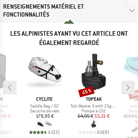
RENSEIGNEMENTS MATÉRIEL ET
FONCTIONNALITÉS
LES ALPINISTES AYANT VU CET ARTICLE ONT
ÉGALEMENT REGARDÉ
Jus
-15 %
Remise
Rem
UE
MARQUE
MARQUE
M
AK
CYCLITE
TOPEAK
O
Article
Article
Artic
Card
Saddle Bag / 02
Tubi Master X with 25g CO2 Cartridge
Seat
t group
Product group
Product group
Prod
élo
Sacoche de vélo
Pompe à CO2
Saco
ix
ix réduit
Prix
Prix
Prix réduit
7,46 €
179,95 €
64,95 €
55,21 €
164,95
1
5,0
(
1
)
4,5
(
2
)
0,0
(
0
)