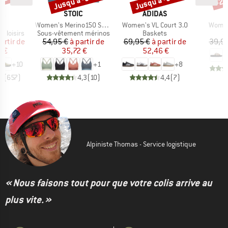
 -25 %
Jusqu'à -35 %
Jusqu'à -30 %
-25
UE
MARQUE
MARQUE
PA
STOIC
ADIDAS
e
Article
Article
Article
o
Women's Merino150 SadjemSt. Bra
Women's VL Court 3.0
Women
p
Product group
Product group
P
 loisirs
Sous-vêtement mérinos
Baskets
S
ix
ix réduit
Prix
Prix réduit
Prix
Prix réduit
artir de
54,95 €
à partir de
69,95 €
à partir de
39,95
 €
35,72 €
52,46 €
+
10
+
1
+
8
,8
(
657
)
4,3
(
10
)
4,4
(
7
)
Alpiniste Thomas - Service logistique
« Nous faisons tout pour que votre colis arrive au
plus vite. »