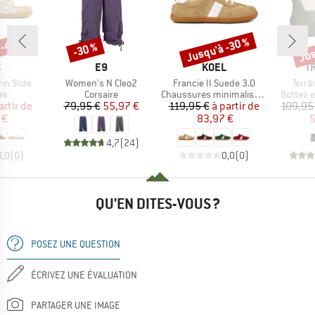
 -45 %
Jusqu'à -30 %
Jus
-30 %
Remise
Remise
Rem
QUE
MARQUE
MARQUE
M
S
E9
KOEL
T
Article
Article
Articl
in Slide
Women's N Cleo2
Francie II Suede 3.0
Terrä
t group
Product group
Product group
Product
es
Corsaire
Chaussures minimalistes
Bottes 
ix
ix réduit
Prix
Prix réduit
Prix
Prix réduit
artir de
79,95 €
55,97 €
119,95 €
à partir de
109,95
 €
83,97 €
5
4,7
(
24
)
0,0
(
0
)
0,0
(
0
)
QU'EN DITES-VOUS ?
POSEZ UNE QUESTION
ÉCRIVEZ UNE ÉVALUATION
PARTAGER UNE IMAGE