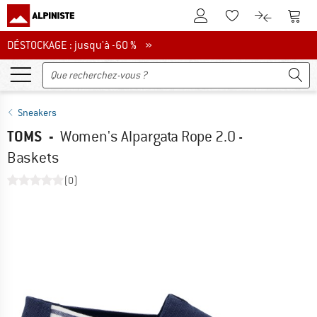
Vers le compte client
Vers 
Vers la liste d'env
Vers le com
DÉSTOCKAGE : jusqu'à -60 %
DÉSTOCKAGE : jusqu'à -60 % »
Sneakers
TOMS
-
Women's Alpargata Rope 2.0 -
Baskets
(0)