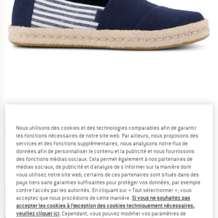
Nous utilisons des cookies et des technologies comparables afin de garantir
Photos détaillées
les fonctions nécessaires de notre site web. Par ailleurs, nous proposons des
services et des fonctions supplémentaires, nous analysons notre flux de
données afin de personnaliser le contenu et la publicité et nous fournissons
des fonctions médias sociaux. Cela permet également à nos partenaires de
médias sociaux, de publicité et d'analyse de s'informer sur la manière dont
vous utilisez notre site web; certains de ces partenaires sont situés dans des
pays tiers sans garanties suffisantes pour protéger vos données, par exemple
Prix initial :
Prix:
74,95
€
contre l'accès par les autorités. En cliquant sur « Tout sélectionner », vous
acceptez que nous procédions de cette manière.
Si vous ne souhaitez pas
41,22
€
TVA incl.
accepter les cookies à l’exception des cookies techniquement nécessaires,
Informations sur les frais de livraison. Ouvre une bo
veuillez cliquer ici
. Cependant, vous pouvez modifier vos paramètres de
hors Frais de livraison