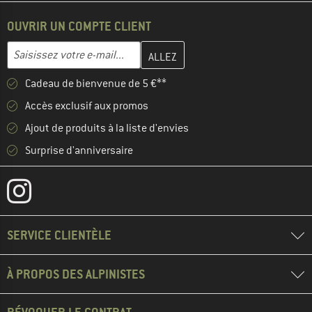
OUVRIR UN COMPTE CLIENT
Entrez votre adresse e-mail ici et créez votre compte client à la 
Adresse e-mail
Cadeau de bienvenue de 5 €**
Accès exclusif aux promos
Ajout de produits à la liste d'envies
Surprise d'anniversaire
SERVICE CLIENTÈLE
À PROPOS DES ALPINISTES