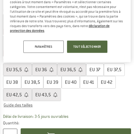
cookies à tout moment dans « Paramètres » et sélectionner certaines
catégories. Votre consentement est volontaire, n’est pas nécessaire pour
Couleur:
Navy Nautical Stripe
l’utilisation de ce site et peut être révoqué ou accordé pour la première fois à
tout moment dans « Paramètres des cookies », qui se trouve dans la partie
inférieure de notre site. Vous trouverez plus d'informations, également sur les
risques des transferts vers des pays tiers, dans notre
déclaration de
protection des données
.
-25 %
-25 %
-25 %
-30 %
-30 %
-30 %
-35 %
-35 %
PARAMÈTRES
TOUT SÉLECTIONNER
-35 %
-45 %
Sélectionner taille:
EU
35,5
EU
36
EU
36,5
EU
37
EU
37,5
EU
38
EU
38,5
EU
39
EU
40
EU
41
EU
42
EU
42,5
EU
43,5
Guide des tailles
Le lien s'ouvre dans une boîte d'inf
Délai de livraison: 3-5 jours ouvrables
Quantité: