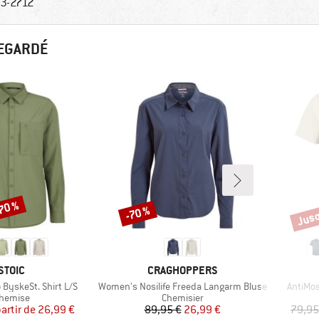
3-2712
REGARDÉ
-70 %
Jusq
-70 %
Remise
Remi
MARQUE
MARQUE
STOIC
CRAGHOPPERS
Article
Article
 ByskeSt. Shirt L/S
Women's Nosilife Freeda Langarm Bluse
AntiMos
roduct group
Product group
hemise
Chemisier
Prix
Prix réduit
Prix
Prix réduit
partir de
26,99 €
89,95 €
26,99 €
79,95