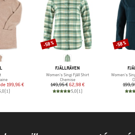
-58 %
-58 %
Remise
Remise
UE
MARQUE
MA
L
FJÄLLRÄVEN
FJÄ
Article
Article
t
Women's Singi Fjäll Shirt
Women's Sing
group
Product group
P
laine
Chemise
C
ix
ix réduit
Prix
Prix réduit
 de
199,96 €
149,95 €
62,98 €
199,9
5,0
(
1
)
5,0
(
1
)