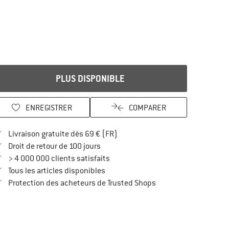
PLUS DISPONIBLE
ENREGISTRER
COMPARER
Trouve les infos sur la livraison 
Livraison gratuite dès 69 € (FR)
Trouve les informations de paiement i
Droit de retour de 100 jours
> 4 000 000 clients satisfaits
Tous les articles disponibles
Trouve toutes les infos
Protection des acheteurs de Trusted Shops