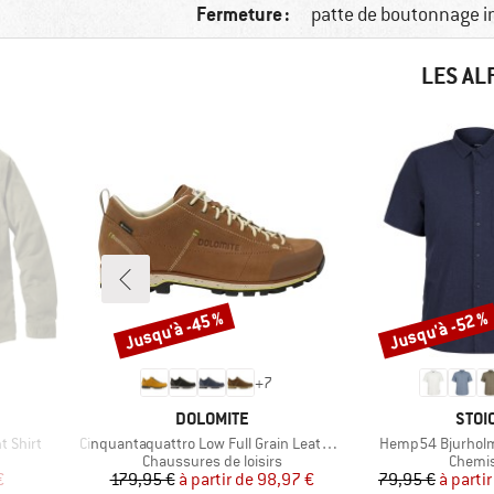
Fermeture :
patte de boutonnage i
LES AL
Jusqu'à -45 %
Jusqu'à -52 %
Remise
Remise
+
7
MARQUE
MAR
DOLOMITE
STOI
Article
Article
t Shirt
Cinquantaquattro Low Full Grain Leather Evo GTX
Hemp54 BjurholmS
up
Product group
Produc
Chaussures de loisirs
Chemi
duit
Prix
Prix réduit
Pr
Pr
€
179,95 €
à partir de
98,97 €
79,95 €
à partir