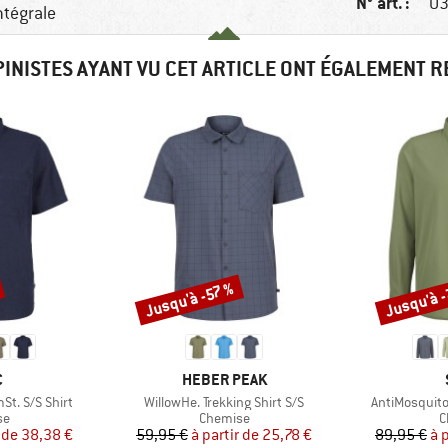
N° art. :
03
ntégrale
PINISTES AYANT VU CET ARTICLE ONT ÉGALEMENT 
Jusqu'à 
Jusqu'à -57 %
Remise
Remise
QUE
MARQUE
C
HEBER PEAK
Article
Article
t. S/S Shirt
WillowHe. Trekking Shirt S/S
AntiMosquito
t group
Product group
P
se
Chemise
C
ix
ix réduit
Prix
Prix réduit
 de
38,38 €
59,95 €
à partir de
25,78 €
89,95 €
à 