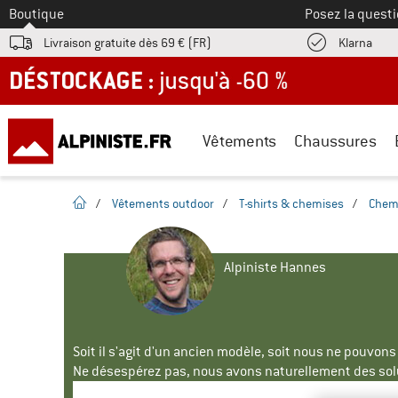
Vers le
Boutique
Posez la questi
Trouv
Livraison gratuite dès 69 € (FR)
Klarna
DÉSTOCKAGE : jusqu'à -60 %
Vêtements
Chaussures
Page d'accueil
/
Vêtements outdoor
/
T-shirts & chemises
/
Chem
Alpiniste Hannes
Soit il s'agit d'un ancien modèle, soit nous ne pouvon
Ne désespérez pas, nous avons naturellement des solu