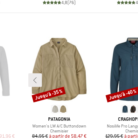
)
4,8
(
76
)
4
Jusqu'à -35 %
Jusqu'à -40 %
Remise
Remise
MARQUE
MARQUE
PATAGONIA
CRAGHOP
Article
Article
Women's LW A/C Buttondown
Nosilife Pro Lan
up
Product group
Produc
Chemisier
Chemi
duit
Prix
Prix réduit
Pr
Pr
91,96 €
84,95 €
à partir de
58,47 €
129,95 €
à parti