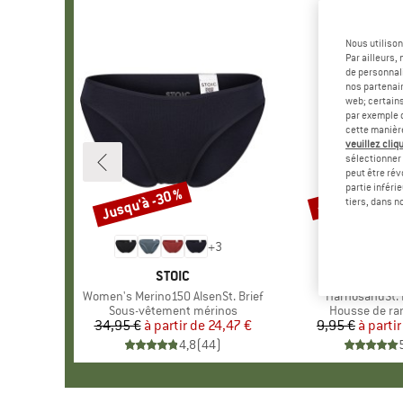
Nous utilison
Par ailleurs
de personnali
nos partenair
web; certain
par exemple c
cette manièr
veuillez cliqu
sélectionner 
peut être rév
partie inféri
Jusqu'à -30 %
-57 %
Remise
Remise
tiers, dans n
+
3
MARQUE
STOIC
MAR
STOI
Article
Women's Merino150 AlsenSt. Brief
Article
HarnosandSt. I
Product group
Sous-vêtement mérinos
Product grou
Housse de r
34,95 €
à partir de
Prix
Prix réduit
24,47 €
9,95 €
à partir
Pr
Pr
4,8
(
44
)