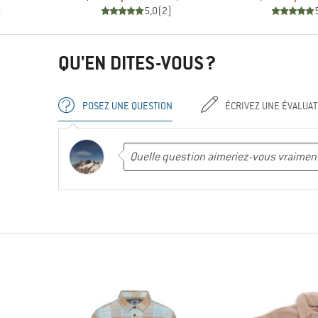
)
5,0
(
2
)
QU'EN DITES-VOUS ?
POSEZ UNE QUESTION
ÉCRIVEZ UNE ÉVALUAT