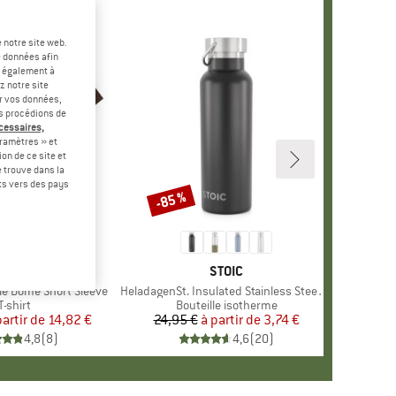
 notre site web.
e données afin
t également à
z notre site
er vos données,
us procédions de
écessaires,
ramètres » et
on de ce site et
 trouve dans la
rts vers des pays
-45 %
-85 %
Remise
+
13
UE
NORTH FACE
MARQUE
STOIC
le Dome Short Sleeve
Article
HeladagenSt. Insulated Stainless Steel Bottle 500
Product group
T-shirt
Product group
Bouteille isotherme
partir de
Prix
Prix réduit
14,82 €
24,95 €
à partir de
Prix
Prix réduit
3,74 €
4,8
(
8
)
4,6
(
20
)