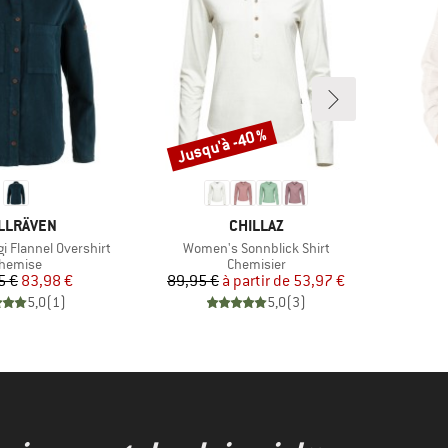
Jusqu'à -40 %
Remise
RQUE
MARQUE
LLRÄVEN
CHILLAZ
Article
A
i Flannel Overshirt
Women's Sonnblick Shirt
G
roduct group
Product group
hemise
Chemisier
Prix
Prix réduit
Prix
Prix réduit
5 €
83,98 €
89,95 €
à partir de
53,97 €
5,0
(
1
)
5,0
(
3
)