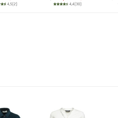
4,5
(
2
)
4,4
(
30
)