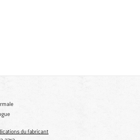
rmale
ngue
dications du fabricant