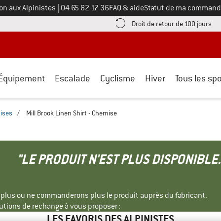
Appelez-nous au
on aux Alpinistes
|
04 65 82 17 36
FAQ & aide
Statut de ma command
e les informations de paiement ici ! Ouvre une boîte d'information
Tro
Droit de retour de 100 jours
Équipement
Escalade
Cyclisme
Hiver
Tous les spo
ises
/
Mill Brook Linen Shirt - Chemise
"LE PRODUIT N'EST PLUS DISPONIBLE.
s plus ou ne commanderons plus le produit auprès du fabricant.
tions de rechange à vous proposer :
LES FAVORIS DES ALPINISTES