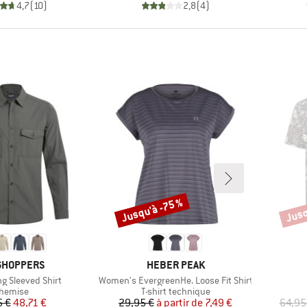
4,7
(
10
)
2,8
(
4
)
Jusqu'à -75 %
Jusq
Remise
Remi
QUE
MARQUE
GHOPPERS
HEBER PEAK
Article
ng Sleeved Shirt
Women's EvergreenHe. Loose Fit Shirt
roduct group
Product group
hemise
T-shirt technique
Prix
Prix réduit
Prix
Prix réduit
5 €
48,71 €
29,95 €
à partir de
7,49 €
64,95