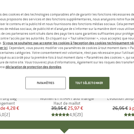
s des cookies et des technologies comparables afin de garantir les fonctions nécessaires de
, nous proposons des services et des fonctions supplémentaires, nous analysons notre flux d
ser le contenu et la publicité et nous fournissons des fonctions médias sociaux. Cela perme
es de médias sociaux, de publicité et d'analyse de s'informer sur la manière dont vous utilise
s de ces partenaires sont situés dans des pays tiers sans garanties suffisantes pour protég
ontre l'accès par les autorités. En cliquant sur « Tout sélectionner », vous acceptez que no
e.
Si vous ne souhaitez pas accepter les cookies à l’exception des cookies techniquement n
er ici
. Cependant, vous pouvez modifier vos paramètres de cookies à tout moment dans « Pa
certaines catégories. Votre consentement est volontaire, n’est pas nécessaire pour l’utilisati
oqué ou accordé pour la première fois à tout moment dans « Paramètres des cookies », qui se
eure de notre site. Vous trouverez plus d'informations, également sur les risques des transfe
Jusqu'à 
-35 %
Remise
Remise
otre
déclaration de protection des données
.
PARAMÈTRES
TOUT SÉLECTIONNER
QUE
C
MARQUE
PROTEST
MARQ
THE 
I Dry Bag
Article
Women's PRTMM Patio Triangle
Article
Evolution Simp
p
angement
Product group
Haut de maillot
 de
ix
ix réduit
4,28 €
39,95 €
Prix
Prix réduit
25,97 €
26,95 €
à 
5,0
(
2
)
4,9
(
23
)