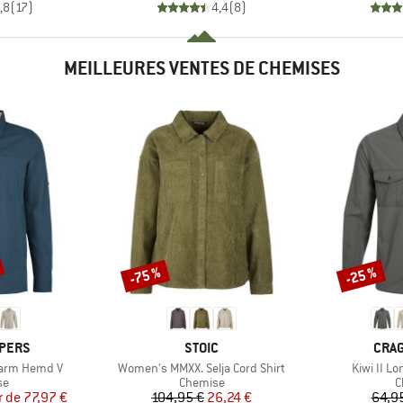
,8
(
17
)
4,4
(
8
)
MEILLEURES VENTES DE CHEMISES
-75 %
-25 %
Remise
Remise
MARQUE
MAR
PERS
STOIC
CRA
Article
Article
garm Hemd V
Women's MMXX. Selja Cord Shirt
Kiwi II Lo
t group
Product group
P
se
Chemise
C
ix
ix réduit
Prix
Prix réduit
r de
77,97 €
104,95 €
26,24 €
64,9