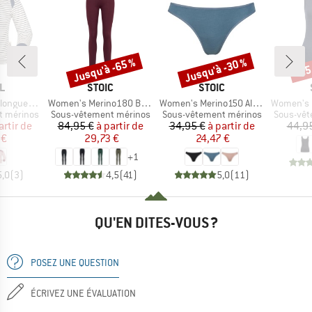
Jusqu'à -65 %
Jusqu'à -30 %
-25
Remise
Remise
Rem
UE
MARQUE
MARQUE
L
STOIC
STOIC
Article
Article
Article
ues bébé
Women's Merino180 BengtSt. Long Pants
Women's Merino150 AlsenSt. Thong
Women's Merino
Product group
Product group
Product 
t mérinos
Sous-vêtement mérinos
Sous-vêtement mérinos
Sous-vêt
ix
ix réduit
Prix
Prix réduit
Prix
Prix réduit
artir de
84,95 €
à partir de
34,95 €
à partir de
44,9
 €
29,73 €
24,47 €
+
1
5,0
(
3
)
4,5
(
41
)
5,0
(
11
)
QU'EN DITES-VOUS ?
POSEZ UNE QUESTION
ÉCRIVEZ UNE ÉVALUATION