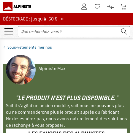
Vers le compte client
Vers 
Vers la liste d'env
Vers le com
DÉSTOCKAGE : jusqu'à -60 %
DÉSTOCKAGE : jusqu'à -60 % »
Sous-vêtements mérinos
Alpiniste Max
"LE PRODUIT N'EST PLUS DISPONIBLE."
Soit il s'agit d'un ancien modèle, soit nous ne pouvons plus
ou ne commanderons plus le produit auprès du fabricant.
Ne désespérez pas, nous avons naturellement des solutions
de rechange à vous proposer :