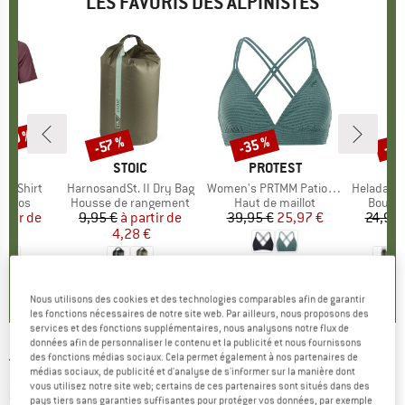
LES FAVORIS DES ALPINISTES
 -30 %
-35 %
-85
-57 %
Remise
Remise
Rem
UE
OX
MARQUE
STOIC
MARQUE
PROTEST
k T-Shirt
Article
HarnosandSt. II Dry Bag
Article
Women's PRTMM Patio Triangle
Article
HeladagenSt. Insulated
roup
érinos
Product group
Housse de rangement
Product group
Haut de maillot
Produc
Boutei
artir de
ix
ix réduit
9,95 €
à partir de
Prix
Prix réduit
39,95 €
Prix
Prix réduit
25,97 €
24,95 
 €
4,28 €
4,9
(
23
)
4,3
(
3
)
5,0
(
2
)
Nous utilisons des cookies et des technologies comparables afin de garantir
les fonctions nécessaires de notre site web. Par ailleurs, nous proposons des
services et des fonctions supplémentaires, nous analysons notre flux de
données afin de personnaliser le contenu et la publicité et nous fournissons
des fonctions médias sociaux. Cela permet également à nos partenaires de
THERMOWAVE
-
Aero Long Sleeve Shirt 1/2
médias sociaux, de publicité et d'analyse de s'informer sur la manière dont
vous utilisez notre site web; certains de ces partenaires sont situés dans des
Zip - Sous-vêtement mérinos
pays tiers sans garanties suffisantes pour protéger vos données, par exemple