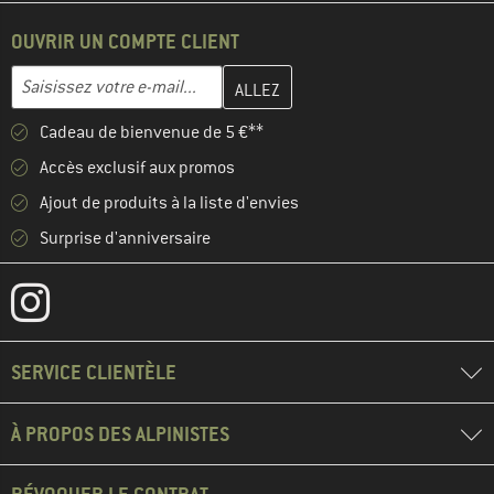
OUVRIR UN COMPTE CLIENT
Entrez votre adresse e-mail ici et créez votre compte client à la 
Adresse e-mail
Cadeau de bienvenue de 5 €**
Accès exclusif aux promos
Ajout de produits à la liste d'envies
Surprise d'anniversaire
SERVICE CLIENTÈLE
À PROPOS DES ALPINISTES