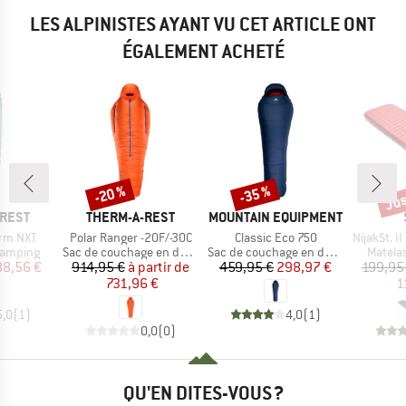
LES ALPINISTES AYANT VU CET ARTICLE ONT
ÉGALEMENT ACHETÉ
Jus
-20 %
-35 %
Remise
Remise
Rem
MARQUE
MARQUE
-REST
THERM-A-REST
MOUNTAIN EQUIPMENT
Article
Article
Article
erm NXT
Polar Ranger -20F/-30C
Classic Eco 750
NijakSt. II 
up
Product group
Product group
Produc
camping
Sac de couchage en duvet
Sac de couchage en duvet
Matela
ix
ix réduit
Prix
Prix réduit
Prix
Prix réduit
88,56 €
914,95 €
à partir de
459,95 €
298,97 €
199,95
731,96 €
1
5,0
(
1
)
4,0
(
1
)
0,0
(
0
)
QU'EN DITES-VOUS ?