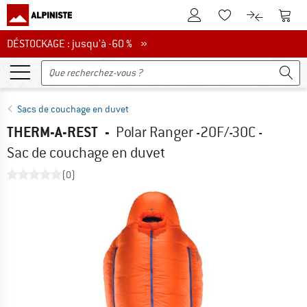
Vers le compte client
Vers 
Vers la liste d'env
Vers le com
DÉSTOCKAGE : jusqu'à -60 %
DÉSTOCKAGE : jusqu'à -60 % »
Sacs de couchage en duvet
THERM-A-REST
-
Polar Ranger -20F/-30C -
Sac de couchage en duvet
(0)