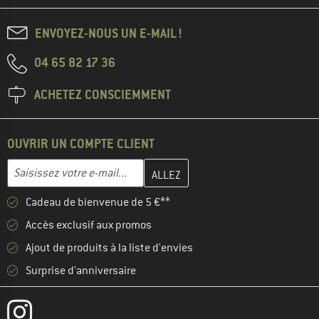
ENVOYEZ-NOUS UN E-MAIL !
04 65 82 17 36
ACHETEZ CONSCIEMMENT
OUVRIR UN COMPTE CLIENT
Entrez votre adresse e-mail ici et créez votre compte client à la 
Adresse e-mail
Cadeau de bienvenue de 5 €**
Accès exclusif aux promos
Ajout de produits à la liste d'envies
Surprise d'anniversaire