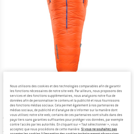
Photos détaillées
Nous utilisons des cookies et des technologies comparables afin de garantir
les fonctions nécessaires de notre site web. Par ailleurs, nous proposons des
services et des fonctions supplémentaires, nous analysons notre flux de
données afin de personnaliser le contenu et la publicité et nous fournissons
des fonctions médias sociaux. Cela permet également à nos partenaires de
médias sociaux, de publicité et d'analyse de s'informer sur la manière dont
vous utilisez notre site web; certains de ces partenaires sont situés dans des
Prix initial :
Prix:
914,95
€
pays tiers sans garanties suffisantes pour protéger vos données, par exemple
à partir de
731,96
€
contre l'accès par les autorités. En cliquant sur « Tout sélectionner », vous
TVA incl.
acceptez que nous procédions de cette manière.
Si vous ne souhaitez pas
France. Informations sur les frais de l
Livraison gratuite
(FR)
accepter les cookies à l’exception des cookies techniquement nécessaires,