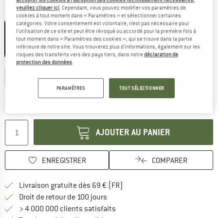
veuillez cliquer ici
. Cependant, vous pouvez modifier vos paramètres de
Couleur:
Flame
cookies à tout moment dans « Paramètres » et sélectionner certaines
catégories. Votre consentement est volontaire, n’est pas nécessaire pour
l’utilisation de ce site et peut être révoqué ou accordé pour la première fois à
tout moment dans « Paramètres des cookies », qui se trouve dans la partie
inférieure de notre site. Vous trouverez plus d'informations, également sur les
-20 %
risques des transferts vers des pays tiers, dans notre
déclaration de
Sélectionner taille:
protection des données
.
Regular
Long
PARAMÈTRES
TOUT SÉLECTIONNER
Le lien s'ouvre dans une boîte
Délai de livraison: 3-5 jours ouvrables
Quantité:
AJOUTER AU PANIER
ENREGISTRER
COMPARER
Trouve les infos sur la livrais
Livraison gratuite dès 69 € (FR)
Trouve les informations de paiemen
Droit de retour de 100 jours
> 4 000 000 clients satisfaits