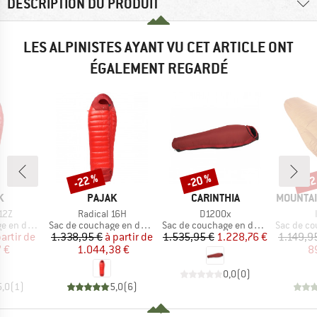
DESCRIPTION DU PRODUIT
LES ALPINISTES AYANT VU CET ARTICLE ONT
ÉGALEMENT REGARDÉ
-22 %
-20 %
-22
Remise
Remise
Rem
UE
MARQUE
MARQUE
MARQUE
K
PAJAK
CARINTHIA
MOUNTAI
Article
Article
12Z
Radical 16H
D1200x
Product group
Product group
Product g
en duvet
Sac de couchage en duvet
Sac de couchage en duvet
Sac de cou
ix
ix réduit
Prix
Prix réduit
Prix
Prix réduit
partir de
1.338,95 €
à partir de
1.535,95 €
1.228,76 €
1.149,9
 €
1.044,38 €
8
0,0
(
0
)
5,0
(
1
)
5,0
(
6
)