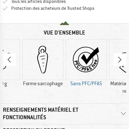
Tous les articles disponibles
Trouve toutes les i
Protection des acheteurs de Trusted Shops
VUE D'ENSEMBLE
0 g
Forme sarcophage
Sans PFC/PFAS
Matériau
re
RENSEIGNEMENTS MATÉRIEL ET
FONCTIONNALITÉS