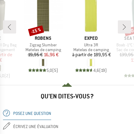
-20
-15 %
Remise
Rem
QUE
MARQUE
MARQUE
MAR
C
ROBENS
EXPED
SEA 
Article
Article
Article
I Dry Bag
Zigzag Slumber
Ultra 3R
Boab -1°C Synt
p
Product group
Product group
Product g
angement
Matelas de camping
Matelas de camping
Sac de couch
ix
ix réduit
Prix
Prix réduit
Prix
rtir de
19,95 €
16,96 €
à partir de
189,95 €
139,95
€
1
5,0
(
5
)
4,6
(
19
)
5,0
(
2
)
QU'EN DITES-VOUS ?
POSEZ UNE QUESTION
ÉCRIVEZ UNE ÉVALUATION