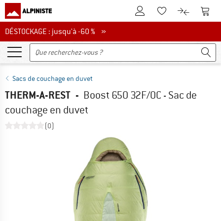
Vers le compte client
Vers 
Vers la liste d'env
Vers le com
DÉSTOCKAGE : jusqu'à -60 %
DÉSTOCKAGE : jusqu'à -60 % »
Sacs de couchage en duvet
THERM-A-REST
-
Boost 650 32F/0C - Sac de
couchage en duvet
(0)