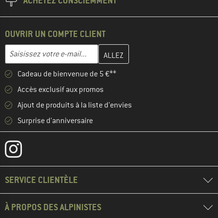
ACHETEZ CONSCIEMMENT
OUVRIR UN COMPTE CLIENT
Entrez votre adresse e-mail ici et créez votre compte client à la 
Adresse e-mail
Cadeau de bienvenue de 5 €**
Accès exclusif aux promos
Ajout de produits à la liste d'envies
Surprise d'anniversaire
SERVICE CLIENTÈLE
À PROPOS DES ALPINISTES