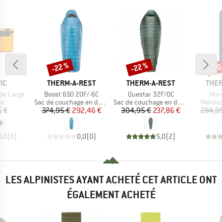
-22 %
-22 %
-20
Remise
Remise
Rem
E
MARQUE
MARQUE
MAR
IC
THERM-A-REST
THERM-A-REST
THER
Article
Article
Artic
de Large
Boost 650 20F/-6C
Questar 32F/0C
Mon
t group
Product group
Product group
Produc
re
Sac de couchage en duvet
Sac de couchage en duvet
Matela
ix
Prix
Prix réduit
Prix
Prix réduit
5 €
374,95 €
292,46 €
304,95 €
237,86 €
284,9
0,0
(
0
)
0,0
(
0
)
5,0
(
2
)
LES ALPINISTES AYANT ACHETÉ CET ARTICLE ONT
ÉGALEMENT ACHETÉ