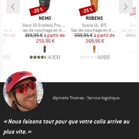
-20 %
-25 %
-15
Remise
Remise
Rem
UE
MARQUE
MARQUE
M
K
NEMO
ROBENS
R
Article
Article
Artic
50
Disco 30 Endless Promise
Scoria UL -6°C
Coulo
Product group
Product group
Product g
en duvet
Sac de couchage en duvet
Sac de couchage en duvet
Sac de cou
ix
ix réduit
Prix
Prix réduit
Prix
Prix réduit
partir de
319,95 €
à partir de
359,95 €
à partir de
249,9
 €
255,96 €
269,96 €
0,0
(
0
)
4,3
(
3
)
0,0
(
0
)
Alpiniste Thomas - Service logistique
« Nous faisons tout pour que votre colis arrive au
plus vite. »