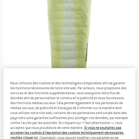
Nous utilisons des cookies et des technologies comparables afin de garantir
Photos détaillées
les fonctions nécessaires de notre site web. Par ailleurs, nous proposons des
services et des fonctions supplémentaires, nous analysons notre flux de
données afin de personnaliser le contenu et la publicité et nous fournissons
des fonctions médias sociaux. Cela permet également à nos partenaires de
médias sociaux, de publicité et d'analyse de s'informer sur la manière dont
vous utilisez notre site web; certains de ces partenaires sont situés dans des
pays tiers sans garanties suffisantes pour protéger vos données, par exemple
Prix initial :
Prix:
334,95
€
contre l'accès par les autorités. En cliquant sur « Tout sélectionner », vous
acceptez que nous procédions de cette manière.
Si vous ne souhaitez pas
à partir de
251,21
€
TVA incl.
accepter les cookies à l’exception des cookies techniquement nécessaires,
France. Informations sur les frais de l
Livraison gratuite
(FR)
veuillez cliquer ici
. Cependant, vous pouvez modifier vos paramètres de