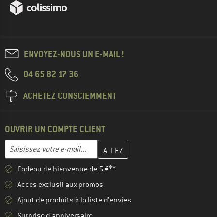
ENVOYEZ-NOUS UN E-MAIL !
04 65 82 17 36
ACHETEZ CONSCIEMMENT
OUVRIR UN COMPTE CLIENT
Entrez votre adresse e-mail ici et créez votre compte client à la 
Adresse e-mail
Cadeau de bienvenue de 5 €**
Accès exclusif aux promos
Ajout de produits à la liste d'envies
Surprise d'anniversaire