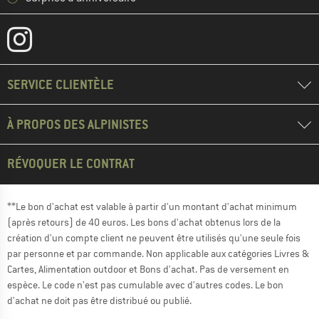
SERVICE CLIENTÈLE
À PROPOS DES ALPINISTES
RÉVOQUER LE CONTRAT
**Le bon d'achat est valable à partir d'un montant d'achat minimum
(après retours) de 40 euros. Les bons d'achat obtenus lors de la
création d'un compte client ne peuvent être utilisés qu'une seule fois
par personne et par commande. Non applicable aux catégories Livres &
Cartes, Alimentation outdoor et Bons d'achat. Pas de versement en
espèce. Le code n'est pas cumulable avec d'autres codes. Le bon
d'achat ne doit pas être distribué ou publié.