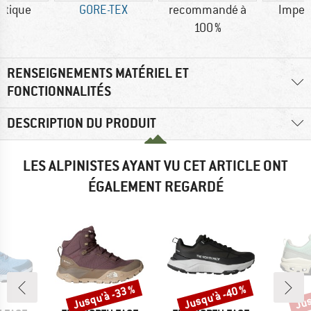
étique
GORE-TEX
recommandé à
Imper
100 %
RENSEIGNEMENTS MATÉRIEL ET
FONCTIONNALITÉS
DESCRIPTION DU PRODUIT
LES ALPINISTES AYANT VU CET ARTICLE ONT
ÉGALEMENT REGARDÉ
Jusqu'à -33 %
Jusqu'à -40 %
Jus
Remise
Remise
Rem