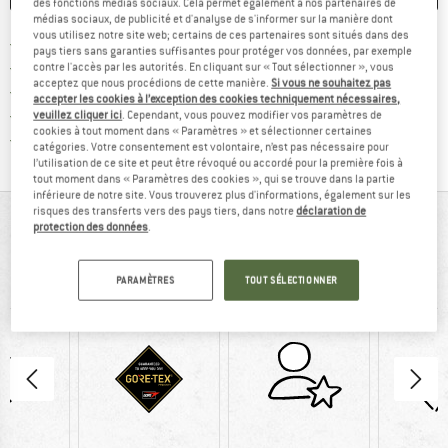
des fonctions médias sociaux. Cela permet également à nos partenaires de
médias sociaux, de publicité et d'analyse de s'informer sur la manière dont
vous utilisez notre site web; certains de ces partenaires sont situés dans des
Trouve les infos sur la livrais
Livraison gratuite dès 69 € (FR)
pays tiers sans garanties suffisantes pour protéger vos données, par exemple
Trouve les informations de paiemen
Droit de retour de 100 jours
contre l'accès par les autorités. En cliquant sur « Tout sélectionner », vous
acceptez que nous procédions de cette manière.
Si vous ne souhaitez pas
> 4 000 000 clients satisfaits
accepter les cookies à l’exception des cookies techniquement nécessaires,
Tous les articles disponibles
veuillez cliquer ici
. Cependant, vous pouvez modifier vos paramètres de
cookies à tout moment dans « Paramètres » et sélectionner certaines
Trouve toutes les i
Protection des acheteurs de Trusted Shops
catégories. Votre consentement est volontaire, n’est pas nécessaire pour
l’utilisation de ce site et peut être révoqué ou accordé pour la première fois à
tout moment dans « Paramètres des cookies », qui se trouve dans la partie
inférieure de notre site. Vous trouverez plus d'informations, également sur les
risques des transferts vers des pays tiers, dans notre
déclaration de
VUE D'ENSEMBLE
protection des données
.
Chaussures pour diverses activités dans la nature et en
PARAMÈTRES
TOUT SÉLECTIONNER
montagne