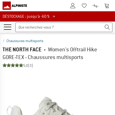
Vers le compte client
Vers 
Vers la liste d'env
Vers le com
DÉSTOCKAGE : jusqu'à -60 %
DÉSTOCKAGE : jusqu'à -60 % »
Chaussures multisports
THE NORTH FACE
-
Women's Offtrail Hike
GORE-TEX - Chaussures multisports
5,0
(3)