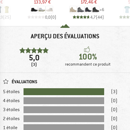
 €
133,97 €
172,46 €
5
+
6
,9
(
25
)
0,0
(
0
)
4,7
(
44
)
APERÇU DES ÉVALUATIONS
100%
5,0
(3)
recommandent ce produit
ÉVALUATIONS
5 étoiles
(3)
4 étoiles
(0)
3 étoiles
(0)
2 étoiles
(0)
1 étoile
(0)