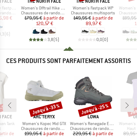
MARQUE
MARQUE
 FACE
THE NORTH FACE
THE NORTH FACE
Article
Article
Article
 Futurelight
Women's Offtrail Hike Mid GORE-TEX
Women's Fastpack WP
Women's Cl
Product group
Product group
Product g
ndonnée
Chaussures de randonnée
Chaussures multisports
Chaussures
ix
ix réduit
Prix
Prix réduit
Prix
Prix réduit
5,98 €
179,95 €
à partir de
149,95 €
à partir de
189,95
120,57 €
89,97 €
1
3,3
(
6
)
3,8
(
5
)
0,0
(
0
)
CES PRODUITS SONT PARFAITEMENT ASSORTIS
 -30 %
Jusqu'à -33 %
Jusqu'à -25 %
Jus
Remise
Remise
Rem
MARQUE
MARQUE
M
 FACE
ARC'TERYX
LOWA
O
Article
Article
Article
ken Tank
Women's Kopec Mid GTX
Women's Renegade Evo GTX Mid
Women's 150 C
ct group
Product group
Product group
Produ
t
Chaussures de randonnée
Chaussures de randonnée
Haut 
ix
ix réduit
Prix
Prix réduit
Prix
Prix réduit
artir de
199,95 €
à partir de
229,95 €
à partir de
89,95 