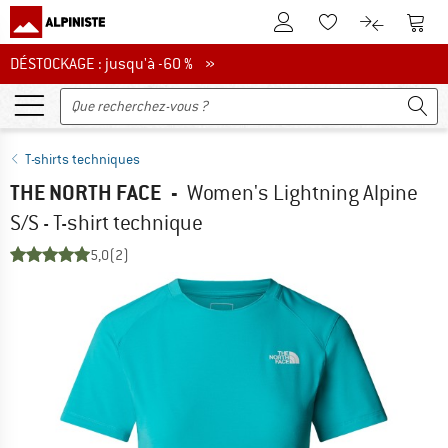
Vers le compte client
Vers 
Vers la liste d'env
Vers le com
DÉSTOCKAGE : jusqu'à -60 %
DÉSTOCKAGE : jusqu'à -60 % »
T-shirts techniques
THE NORTH FACE
-
Women's Lightning Alpine
S/S - T-shirt technique
5,0
(2)