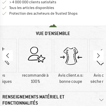
> 4 000 000 clients satisfaits
Tous les articles disponibles
Trouve toutes les i
Protection des acheteurs de Trusted Shops
VUE D'ENSEMBLE
res
recommandé à
Avis client.e.s:
Avis cl
tiques
100 %
bonne coupe
sèche r
RENSEIGNEMENTS MATÉRIEL ET
FONCTIONNALITÉS