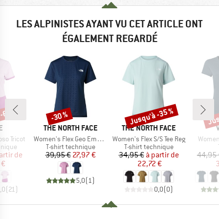
LES ALPINISTES AYANT VU CET ARTICLE ONT
ÉGALEMENT REGARDÉ
 -60 %
Jusqu'à -35 %
Jus
-30 %
Remise
Remise
Rem
UE
MARQUE
MARQUE
E
THE NORTH FACE
THE NORTH FACE
Article
Article
Article
so Tricot
Women's Flex Geo Embossed Short Sleeve Tee
Women's Flex S/S Tee Reg
Women'
oup
Product group
Product group
hnique
T-shirt technique
T-shirt technique
ix
ix réduit
Prix
Prix réduit
Prix
Prix réduit
artir de
39,95 €
27,97 €
34,95 €
à partir de
44,95 
 €
22,72 €
3
5,0
(
1
)
,0
(
21
)
0,0
(
0
)