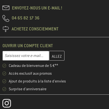
ENVOYEZ-NOUS UN E-MAIL !
04 65 82 17 36
ACHETEZ CONSCIEMMENT
OUVRIR UN COMPTE CLIENT
Entrez votre adresse e-mail ici et créez votre compte client à la 
Adresse e-mail
Cadeau de bienvenue de 5 €**
Accès exclusif aux promos
Ajout de produits à la liste d'envies
Surprise d'anniversaire