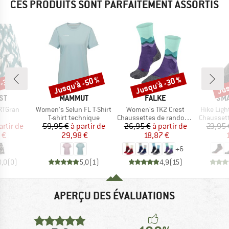
CES PRODUITS SONT PARFAITEMENT ASSORTIS
 -35 %
Jusqu'à -50 %
Jusqu'à -30 %
Jus
Remise
Remise
Rem
E
MARQUE
MARQUE
MA
ST
MAMMUT
FALKE
SM
Article
Article
Article
RTGran
Women's Selun FL T-Shirt
Women's TK2 Crest
Hike Ligh
uct group
Product group
Product group
Product g
T-shirt technique
Chaussettes de randonnée
Chaussette
ix
ix réduit
Prix
Prix réduit
Prix
Prix réduit
artir de
59,95 €
à partir de
26,95 €
à partir de
23,95 
 €
29,98 €
18,87 €
+
6
0,0
(
0
)
5,0
(
1
)
4,9
(
15
)
APERÇU DES ÉVALUATIONS