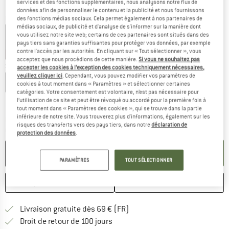
services et des fonctions supplémentaires, nous analysons notre flux de
données afin de personnaliser le contenu et la publicité et nous fournissons
Couleur:
Galactic Blue
des fonctions médias sociaux. Cela permet également à nos partenaires de
médias sociaux, de publicité et d'analyse de s'informer sur la manière dont
vous utilisez notre site web; certains de ces partenaires sont situés dans des
pays tiers sans garanties suffisantes pour protéger vos données, par exemple
contre l'accès par les autorités. En cliquant sur « Tout sélectionner », vous
-12 %
-40 %
-45 %
acceptez que nous procédions de cette manière.
Si vous ne souhaitez pas
Sélectionner taille:
accepter les cookies à l’exception des cookies techniquement nécessaires,
veuillez cliquer ici
. Cependant, vous pouvez modifier vos paramètres de
XS
S
M
L
XL
cookies à tout moment dans « Paramètres » et sélectionner certaines
catégories. Votre consentement est volontaire, n’est pas nécessaire pour
Guide des tailles
l’utilisation de ce site et peut être révoqué ou accordé pour la première fois à
tout moment dans « Paramètres des cookies », qui se trouve dans la partie
inférieure de notre site. Vous trouverez plus d'informations, également sur les
Le lien s'ouvre dans une boîte d'inf
Délai de livraison: 3-5 jours ouvrables
risques des transferts vers des pays tiers, dans notre
déclaration de
Quantité:
protection des données
.
AJOUTER AU PANIER
PARAMÈTRES
TOUT SÉLECTIONNER
ENREGISTRER
COMPARER
Trouve les infos sur la livrais
Livraison gratuite dès 69 € (FR)
Trouve les informations de paiemen
Droit de retour de 100 jours