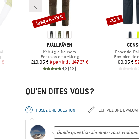
Jusqu'à -33 %
-25 %
Remise
Remise
MARQUE
MARQ
FJÄLLRÄVEN
GONS
Article
Article
od
Keb Agile Trousers
Essential Ra
Product group
Product grou
g
Pantalon de trekking
Pantalon de 
duit
Prix
Prix réduit
Pr
Pr
 €
219,95 €
à partir de
147,37 €
69,95 €
5
)
4,8
(
18
)
QU'EN DITES-VOUS ?
POSEZ UNE QUESTION
ÉCRIVEZ UNE ÉVALUAT