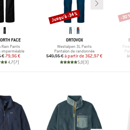
Jusqu'à -34 %
-30 
Remise
Remi
UE
MARQUE
NORTH FACE
ORTOVOX
Article
Artic
a Rain Pants
Westalpen 3L Pants
Fine
 group
Product group
Pro
n imperméable
Pantalon de randonnée
Pa
Prix
Prix réduit
Prix
Prix réduit
 €
79,96 €
549,95 €
à partir de
362,97 €
1
4,7
(
7
)
5,0
(
3
)