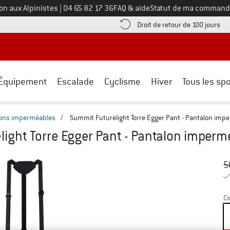
Appelez-nous au
on aux Alpinistes
|
04 65 82 17 36
FAQ & aide
Statut de ma command
e les informations de paiement ici ! Ouvre une boîte d'information
Tro
Droit de retour de 100 jours
Équipement
Escalade
Cyclisme
Hiver
Tous les spo
ons imperméables
/
Summit Futurelight Torre Egger Pant - Pantalon imp
ight Torre Egger Pant - Pantalon imperm
Pr
Pr
5
Co