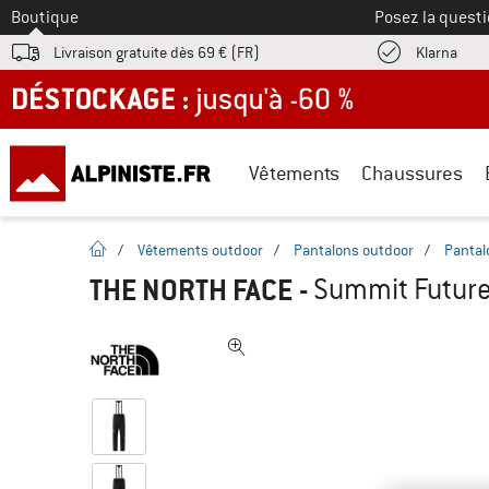
Vers le
Boutique
Posez la questi
Trouv
Livraison gratuite dès 69 € (FR)
Klarna
DÉSTOCKAGE : jusqu'à -60 %
Vêtements
Chaussures
Page d'accueil
/
Vêtements outdoor
/
Pantalons outdoor
/
Pantal
THE NORTH FACE
-
Summit Futurel