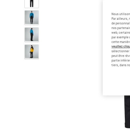
Nous utilison
Par ailleurs
de personnali
nos partenair
web; certain
par exemple c
cette manièr
veuillez cliqu
sélectionner 
peut être rév
partie inféri
tiers, dans n