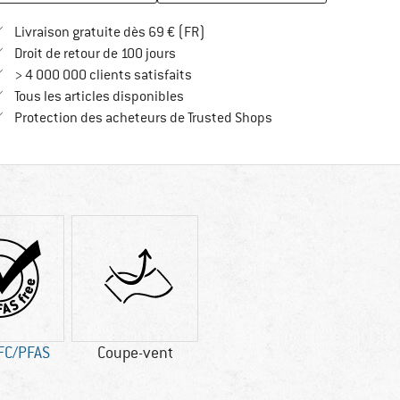
Trouve les infos sur la livraison 
Livraison gratuite dès 69 € (FR)
Trouve les informations de paiement i
Droit de retour de 100 jours
> 4 000 000 clients satisfaits
Tous les articles disponibles
Trouve toutes les infos
Protection des acheteurs de Trusted Shops
FC/PFAS
Coupe-vent