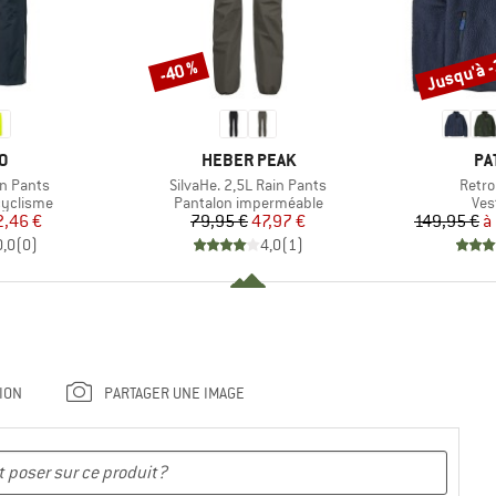
Jusqu'à 
-40 %
Remise
Remise
UE
MARQUE
MA
O
HEBER PEAK
PA
Article
Articl
in Pants
SilvaHe. 2,5L Rain Pants
Retro
p
Product group
Pro
cyclisme
Pantalon imperméable
Ves
ix
ix réduit
Prix
Prix réduit
2,46 €
79,95 €
47,97 €
149,95 €
à
0,0
(
0
)
4,0
(
1
)
ION
PARTAGER UNE IMAGE