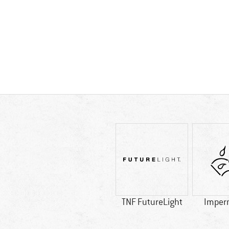
TNF FutureLight
Imper