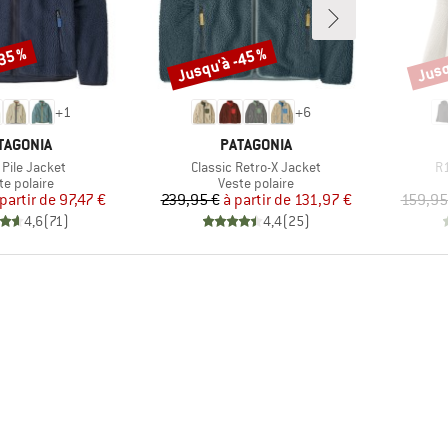
-35 %
Jusqu'à -45 %
Jusq
Remise
Remi
+
1
+
6
RQUE
MARQUE
TAGONIA
PATAGONIA
e
Article
Ar
 Pile Jacket
Classic Retro-X Jacket
R1
duct group
Product group
te polaire
Veste polaire
Prix
Prix réduit
Prix
Prix réduit
 partir de
97,47 €
239,95 €
à partir de
131,97 €
159,95
4,6
(
71
)
4,4
(
25
)