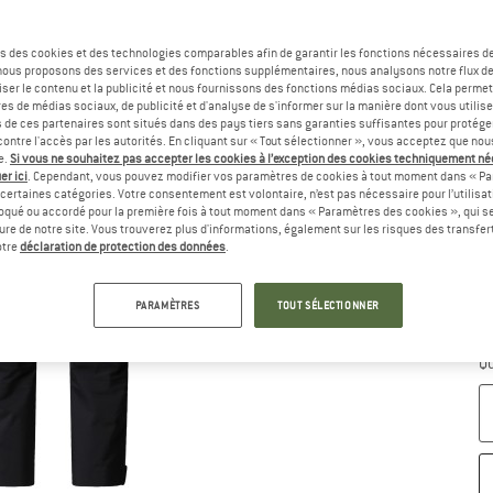
Sé
s des cookies et des technologies comparables afin de garantir les fonctions nécessaires de
, nous proposons des services et des fonctions supplémentaires, nous analysons notre flux d
ser le contenu et la publicité et nous fournissons des fonctions médias sociaux. Cela perme
es de médias sociaux, de publicité et d'analyse de s'informer sur la manière dont vous utilise
s de ces partenaires sont situés dans des pays tiers sans garanties suffisantes pour protég
ontre l'accès par les autorités. En cliquant sur « Tout sélectionner », vous acceptez que no
e.
Si vous ne souhaitez pas accepter les cookies à l’exception des cookies techniquement n
er ici
. Cependant, vous pouvez modifier vos paramètres de cookies à tout moment dans « Pa
certaines catégories. Votre consentement est volontaire, n’est pas nécessaire pour l’utilisati
oqué ou accordé pour la première fois à tout moment dans « Paramètres des cookies », qui se
eure de notre site. Vous trouverez plus d'informations, également sur les risques des transfe
otre
déclaration de protection des données
.
G
PARAMÈTRES
TOUT SÉLECTIONNER
Dé
Qu