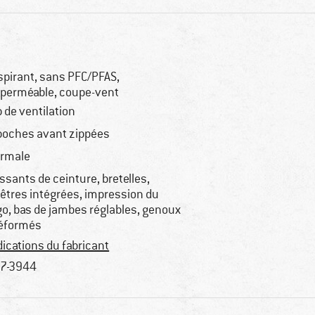
spirant, sans PFC/PFAS,
perméable, coupe-vent
p de ventilation
poches avant zippées
rmale
ssants de ceinture, bretelles,
êtres intégrées, impression du
go, bas de jambes réglables, genoux
éformés
dications du fabricant
7-3944