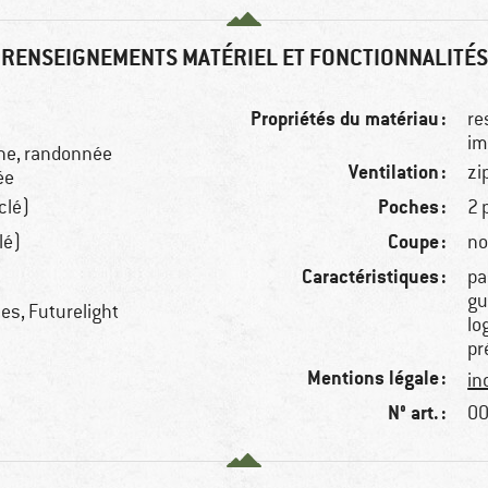
RENSEIGNEMENTS MATÉRIEL ET FONCTIONNALITÉS
Propriétés du matériau :
re
im
ne, randonnée
Ventilation :
zi
ée
Poches :
clé)
2 
Coupe :
lé)
no
Caractéristiques :
pa
gu
es, Futurelight
lo
pr
Mentions légale :
in
N° art. :
00