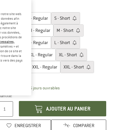
-30 %
lectionner taille:
 notre site web.
S - Long
S - Regular
S - Short
e données afin
t également à
z notre site
M - Long
M - Regular
M - Short
er vos données,
us procédions de
écessaires,
L - Long
L - Regular
L - Short
ramètres » et
on de ce site et
XL - Long
XL - Regular
XL - Short
 trouve dans la
rts vers des pays
XXL - Long
XXL - Regular
XXL - Short
uide des tailles
Le lien s'ouvre dans une boîte d'inform
lai de livraison: 3-5 jours ouvrables
antité:
AJOUTER AU PANIER
ENREGISTRER
COMPARER