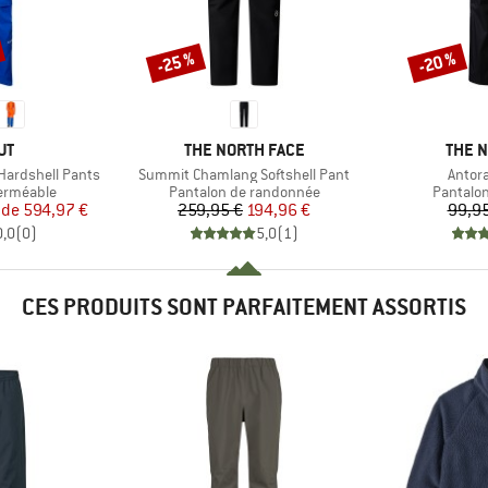
-25 %
-20 %
Remise
Remise
UE
MARQUE
MARQ
UT
THE NORTH FACE
THE 
Article
Article
Hardshell Pants
Summit Chamlang Softshell Pant
Antor
p
Product group
Product
erméable
Pantalon de randonnée
Pantalo
ix
ix réduit
Prix
Prix réduit
 de
594,97 €
259,95 €
194,96 €
99,95
0,0
(
0
)
5,0
(
1
)
CES PRODUITS SONT PARFAITEMENT ASSORTIS