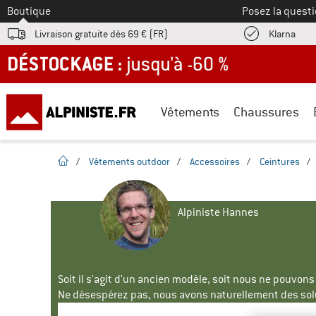
Vers le
Boutique
Posez la questi
Trouv
Livraison gratuite dès 69 € (FR)
Klarna
DÉSTOCKAGE : jusqu'à -60 %
Vêtements
Chaussures
Page d'accueil
/
Vêtements outdoor
/
Accessoires
/
Ceintures
/
Alpiniste Hannes
Soit il s'agit d'un ancien modèle, soit nous ne pouvon
Ne désespérez pas, nous avons naturellement des solu