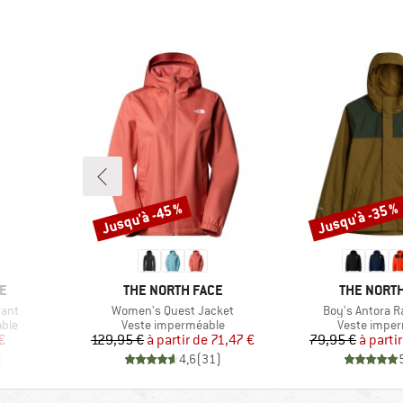
Jusqu'à -45 %
Jusqu'à -35 %
Remise
Remise
MARQUE
MARQUE
E
THE NORTH FACE
THE NORTH
Article
Article
Pant
Women's Quest Jacket
Boy's Antora R
Product group
Product gro
ble
Veste imperméable
Veste impe
duit
Prix
Prix réduit
Pr
Pr
€
129,95 €
à partir de
71,47 €
79,95 €
à parti
)
4,6
(
31
)