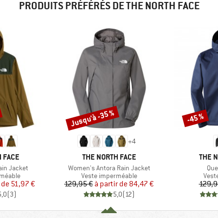
PRODUITS PRÉFÉRÉS DE THE NORTH FACE
Jusqu'à -35 %
-45 %
Remise
Remise
+
4
MARQUE
MARQ
 FACE
THE NORTH FACE
THE 
Article
Arti
ain Jacket
Women's Antora Rain Jacket
Que
up
Product group
Prod
rméable
Veste imperméable
Vest
ix
ix réduit
Prix
Prix réduit
r de
51,97 €
129,95 €
à partir de
84,47 €
129,9
5,0
(
3
)
5,0
(
12
)