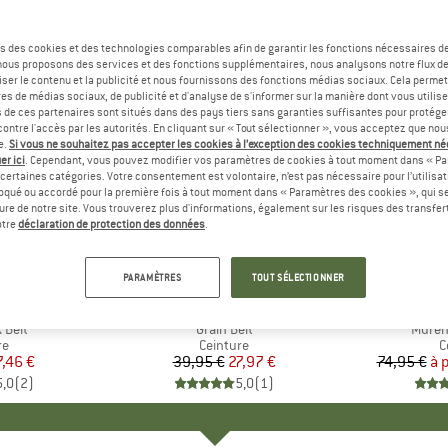
s des cookies et des technologies comparables afin de garantir les fonctions nécessaires de
, nous proposons des services et des fonctions supplémentaires, nous analysons notre flux d
ser le contenu et la publicité et nous fournissons des fonctions médias sociaux. Cela perme
es de médias sociaux, de publicité et d'analyse de s'informer sur la manière dont vous utilise
s de ces partenaires sont situés dans des pays tiers sans garanties suffisantes pour protég
ontre l'accès par les autorités. En cliquant sur « Tout sélectionner », vous acceptez que no
e.
Si vous ne souhaitez pas accepter les cookies à l’exception des cookies techniquement n
er ici
. Cependant, vous pouvez modifier vos paramètres de cookies à tout moment dans « Pa
certaines catégories. Votre consentement est volontaire, n’est pas nécessaire pour l’utilisati
oqué ou accordé pour la première fois à tout moment dans « Paramètres des cookies », qui se
eure de notre site. Vous trouverez plus d'informations, également sur les risques des transfe
Jusqu'à 
-30 %
Remise
Remise
otre
déclaration de protection des données
.
PARAMÈTRES
TOUT SÉLECTIONNER
ÄVEN
MARQUE
REELL
MA
FJÄ
 Belt
Article
Grain Belt
Article
Murena
t group
re
Product group
Ceinture
P
C
ix
ix réduit
7,46 €
39,95 €
Prix
Prix réduit
27,97 €
74,95 €
à 
5,0
(
2
)
5,0
(
1
)