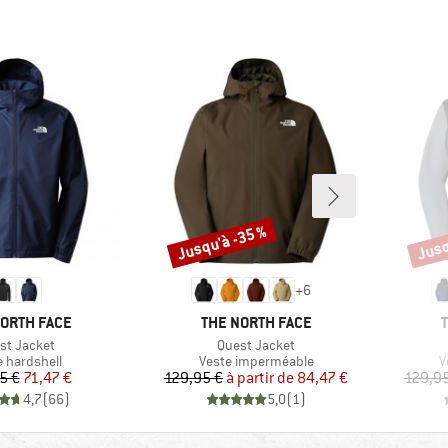
Jusqu'à -35 %
Jusq
Remise
Remi
+
6
UE
MARQUE
NORTH FACE
THE NORTH FACE
cle
Article
st Jacket
Quest Jacket
uct group
Product group
P
e hardshell
Veste imperméable
V
Prix
Prix réduit
Prix
Prix réduit
5 €
71,47 €
129,95 €
à partir de
84,47 €
129,9
4,7
(
66
)
5,0
(
1
)