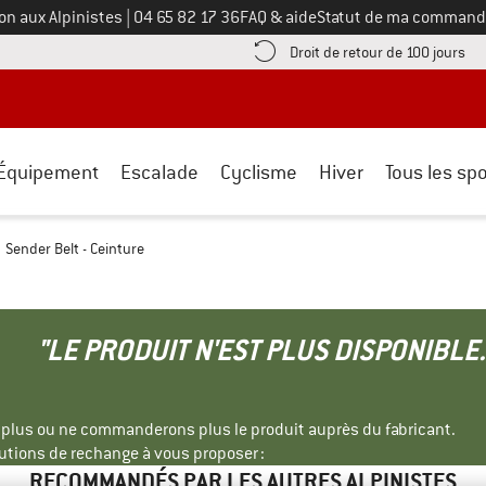
Appelez-nous au
on aux Alpinistes
|
04 65 82 17 36
FAQ & aide
Statut de ma command
e les informations de paiement ici ! Ouvre une boîte d'information
Tro
Droit de retour de 100 jours
Équipement
Escalade
Cyclisme
Hiver
Tous les spo
Sender Belt - Ceinture
"LE PRODUIT N'EST PLUS DISPONIBLE.
s plus ou ne commanderons plus le produit auprès du fabricant.
tions de rechange à vous proposer :
RECOMMANDÉS PAR LES AUTRES ALPINISTES