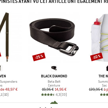
PINISTES AYANT VU CET ARTICLE ONT ÉGALEMENT 
-25 %
-10 %
Remise
Remise
MARQUE
MARQ
ÄVEN
BLACK DIAMOND
THE 
Article
Article
p Suspenders
Beta Belt
Summit
t group
Product group
Pro
es
Ceinture
Sac 
ix
ix réduit
Prix
Prix réduit
 de
48,97 €
19,95 €
14,96 €
139,95 €
à 
,1
(
10
)
4,3
(
33
)