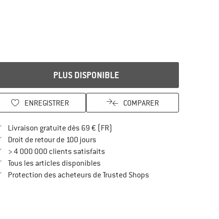
PLUS DISPONIBLE
ENREGISTRER
COMPARER
Trouve les infos sur la livraison 
Livraison gratuite dès 69 € (FR)
Trouve les informations de paiement i
Droit de retour de 100 jours
> 4 000 000 clients satisfaits
Tous les articles disponibles
Trouve toutes les infos
Protection des acheteurs de Trusted Shops