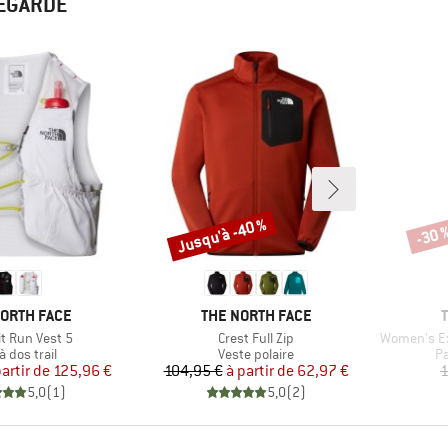
REGARDÉ
Jusqu'à -40 %
-30 
Remise
Remi
UE
MARQUE
NORTH FACE
THE NORTH FACE
Article
Article
 Run Vest 5
Crest Full Zip
Women's Ex
duct group
Product group
Pr
à dos trail
Veste polaire
Pa
Prix
Prix réduit
Prix
Prix réduit
partir de
125,96 €
104,95 €
à partir de
62,97 €
1
5,0
(
1
)
5,0
(
2
)