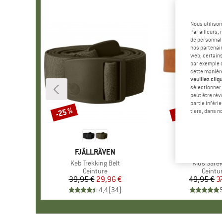
Nous utilison
Par ailleurs
de personnali
nos partenair
web; certain
par exemple c
cette manièr
veuillez cliqu
sélectionner 
peut être rév
partie inféri
-25 %
-25 %
Remise
Remise
tiers, dans n
MARQUE
FJÄLLRÄVEN
MARQUE
FJÄLLR
Article
Keb Trekking Belt
Article
Kids Sarek
Product group
Ceinture
Produc
Ceintu
39,95 €
Prix
Prix réduit
29,96 €
49,95 €
Pr
Pr
3
4,4
(
34
)