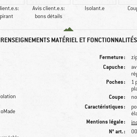
lient.e.s:
Avis client.e.s:
Isolant.e
Cou
pirant
bons détails
RENSEIGNEMENTS MATÉRIEL ET FONCTIONNALITÉS
Fermeture :
zi
Capuche :
av
ré
Poches :
1 
pl
solation
Coupe :
no
Caractéristiques :
po
EcoMade
él
Mentions légale :
in
N° art. :
00