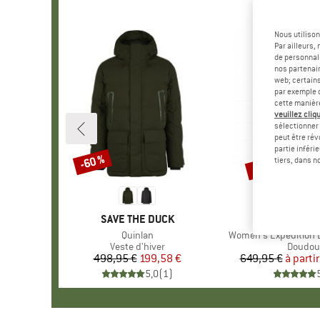
Nous utilison
Par ailleurs
de personnali
nos partenair
web; certain
par exemple c
cette manièr
veuillez cliqu
sélectionner 
peut être rév
partie inféri
Jusqu'à -30 %
-60 %
Remise
Remise
tiers, dans n
MARQUE
SAVE THE DUCK
MARQUE
FJÄLLR
Article
Quinlan
Article
Women's Expedition 
Product group
Veste d'hiver
Product
Doudou
498,95 €
Prix
Prix réduit
199,58 €
649,95 €
à partir
Pr
Pr
5,0
(
1
)