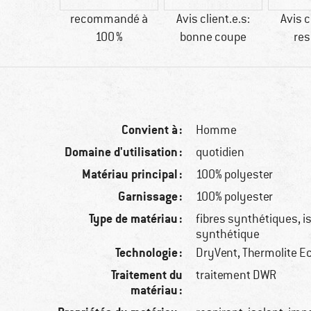
bres
recommandé à
Avis client.e.s:
Avis c
étiques
100 %
bonne coupe
res
Convient à :
Homme
Domaine d'utilisation :
quotidien
Matériau principal :
100% polyester
Garnissage :
100% polyester
Type de matériau :
fibres synthétiques, i
synthétique
Technologie :
DryVent, Thermolite 
Traitement du
traitement DWR
matériau :