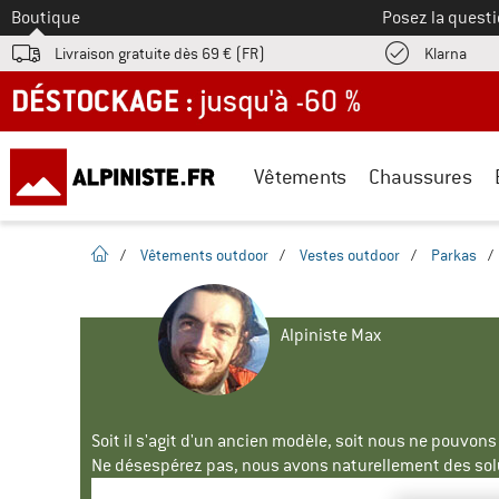
Vers le
Boutique
Posez la questi
Trouv
Livraison gratuite dès 69 € (FR)
Klarna
DÉSTOCKAGE : jusqu'à -60 %
Vêtements
Chaussures
Page d'accueil
/
Vêtements outdoor
/
Vestes outdoor
/
Parkas
/
Alpiniste Max
Soit il s'agit d'un ancien modèle, soit nous ne pouvon
Ne désespérez pas, nous avons naturellement des solu