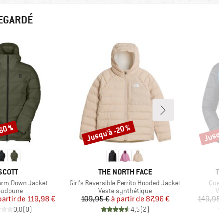
REGARDÉ
-60 %
Jusqu'à -20 %
Jusq
Remise
Remi
MARQUE
MARQUE
SCOTT
THE NORTH FACE
Article
Arti
arm Down Jacket
Girl's Reversible Perrito Hooded Jacket
Que
oduct group
Product group
P
oudoune
Veste synthétique
V
Prix
Prix réduit
Prix
Prix réduit
partir de
119,98 €
109,95 €
à partir de
87,96 €
149,95
0,0
(
0
)
4,5
(
2
)