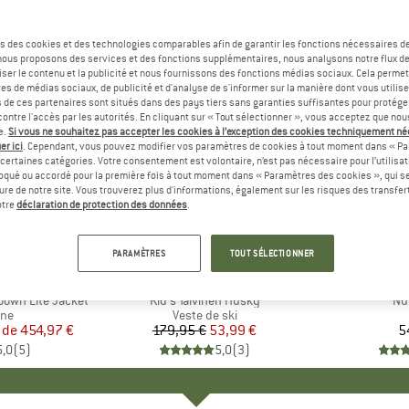
s des cookies et des technologies comparables afin de garantir les fonctions nécessaires de
, nous proposons des services et des fonctions supplémentaires, nous analysons notre flux d
ser le contenu et la publicité et nous fournissons des fonctions médias sociaux. Cela perme
es de médias sociaux, de publicité et d'analyse de s'informer sur la manière dont vous utilise
s de ces partenaires sont situés dans des pays tiers sans garanties suffisantes pour protég
ontre l'accès par les autorités. En cliquant sur « Tout sélectionner », vous acceptez que no
e.
Si vous ne souhaitez pas accepter les cookies à l’exception des cookies techniquement n
er ici
. Cependant, vous pouvez modifier vos paramètres de cookies à tout moment dans « Pa
certaines catégories. Votre consentement est volontaire, n’est pas nécessaire pour l’utilisati
oqué ou accordé pour la première fois à tout moment dans « Paramètres des cookies », qui se
eure de notre site. Vous trouverez plus d'informations, également sur les risques des transfe
-70 %
Remise
otre
déclaration de protection des données
.
+
1
PARAMÈTRES
TOUT SÉLECTIONNER
ÄVEN
MARQUE
FINKID
MA
FJÄ
Down Lite Jacket
Article
Kid's Talvinen Husky
Art
Nu
 group
ne
Product group
Veste de ski
 de
ix
ix réduit
454,97 €
179,95 €
Prix
Prix réduit
53,99 €
5
5,0
(
5
)
5,0
(
3
)