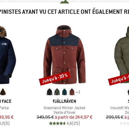
PINISTES AYANT VU CET ARTICLE ONT ÉGALEMENT 
Jusqu'à -30 %
Jusqu'à 
Remise
Remise
+
1
MARQUE
 FACE
FJÄLLRÄVEN
Article
Article
Parka
Greenland Winter Jacket
Insuloft W
ct group
Product group
Pr
a
Veste d'hiver
D
ix
ix réduit
Prix
Prix réduit
49,96 €
349,95 €
à partir de
244,97 €
299,95 €
à 
0,0
(
0
)
4,6
(
25
)