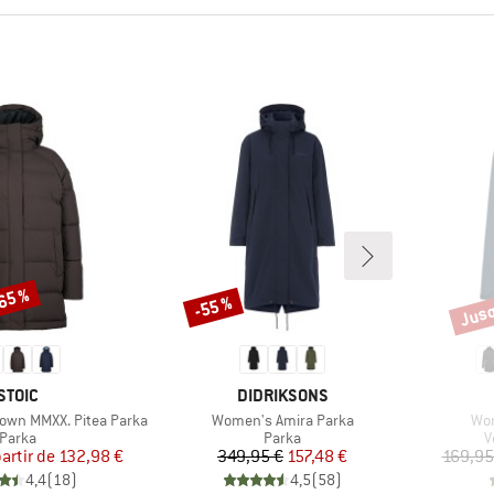
-65 %
Jusq
-55 %
Remise
Remi
MARQUE
MARQUE
STOIC
DIDRIKSONS
Article
Arti
wn MMXX. Pitea Parka
Women's Amira Parka
Wom
Product group
Product group
P
Parka
Parka
V
Prix
Prix réduit
Prix
Prix réduit
partir de
132,98 €
349,95 €
157,48 €
169,95
4,4
(
18
)
4,5
(
58
)