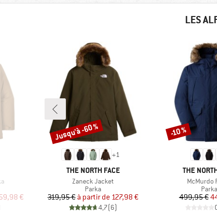
LES AL
Jusqu'à -60 %
-10 %
Remise
Remise
+
1
MARQUE
MARQUE
THE NORTH FACE
THE NORTH
Article
Article
ka
Zaneck Jacket
McMurdo 
roup
Product group
Produ
Parka
Park
duit
Prix
Prix réduit
Pr
Pr
59,98 €
319,95 €
à partir de
127,98 €
499,95 €
4
)
4,7
(
6
)