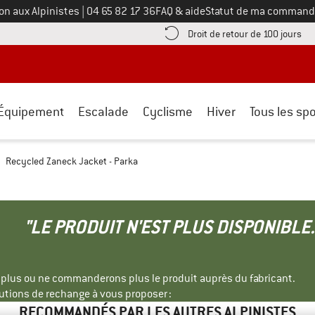
Appelez-nous au
on aux Alpinistes
|
04 65 82 17 36
FAQ & aide
Statut de ma command
e les informations de paiement ici ! Ouvre une boîte d'information
Tro
Droit de retour de 100 jours
Équipement
Escalade
Cyclisme
Hiver
Tous les spo
Recycled Zaneck Jacket - Parka
"LE PRODUIT N'EST PLUS DISPONIBLE.
s plus ou ne commanderons plus le produit auprès du fabricant.
tions de rechange à vous proposer :
RECOMMANDÉS PAR LES AUTRES ALPINISTES