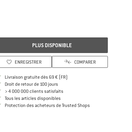
PLUS DISPONIBLE
ENREGISTRER
COMPARER
Trouve les infos sur la livraison 
Livraison gratuite dès 69 € (FR)
Trouve les informations de paiement i
Droit de retour de 100 jours
> 4 000 000 clients satisfaits
Tous les articles disponibles
Trouve toutes les infos
Protection des acheteurs de Trusted Shops