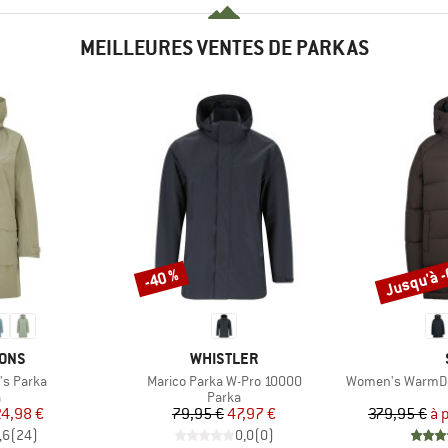
MEILLEURES VENTES DE PARKAS
Jusqu'à 
-40 %
Remise
Remise
MARQUE
SONS
WHISTLER
Article
Article
's Parka
Marico Parka W-Pro 10000
Women's WarmDo
ct group
Product group
a
Parka
ix
ix réduit
Prix
Prix réduit
24,98 €
79,95 €
47,97 €
379,95 €
à 
,6
(
24
)
0,0
(
0
)