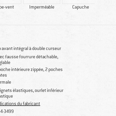
pe-vent
Imperméable
Capuche
F
synt
p avant intégral à double curseur
ec fausse fourrure détachable,
glable
poche intérieure zippée, 2 poches
ates
rmale
ignets élastiques, ourlet inférieur
astique
dications du fabricant
4-3499