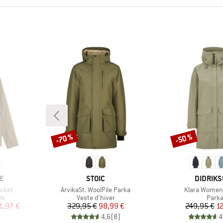
-70 %
-50 %
Remise
Remise
MARQUE
MARQUE
E
STOIC
DIDRIK
Article
Article
acket
ArvikaSt. WoolPile Parka
Klara Women
Product group
Produ
le
Veste d'hiver
Park
duit
Prix
Prix réduit
Pr
Pr
1,97 €
329,95 €
98,99 €
249,95 €
1
)
4,6
(
8
)
4