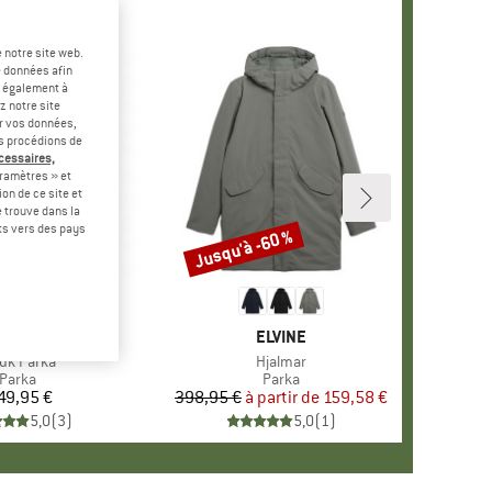
 notre site web.
e données afin
t également à
z notre site
er vos données,
us procédions de
écessaires,
ramètres » et
on de ce site et
 trouve dans la
rts vers des pays
Jusqu'à -60 %
Remise
RQUE
LLRÄVEN
MARQUE
ELVINE
icle
uk Parka
Article
Hjalmar
Product group
Parka
Product group
Parka
49,95 €
Prix
398,95 €
à partir de
Prix
Prix réduit
159,58 €
5,0
(
3
)
5,0
(
1
)