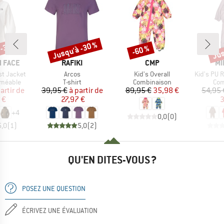
 -30 %
Jusqu'à -30 %
Jus
-60 %
Remise
Remise
Rem
MARQUE
MARQUE
MA
 FACE
RAFIKI
CMP
MI
Article
Article
Article
t Jacket
Arcos
Kid's Overall
Kid's PU Rai
up
Product group
Product group
Pro
rméable
T-shirt
Combinaison
Com
ix
ix réduit
Prix
Prix réduit
Prix
Prix réduit
artir de
39,95 €
à partir de
89,95 €
35,98 €
54,95 
 €
27,97 €
3
+
4
0,0
(
0
)
5,0
(
1
)
5,0
(
2
)
QU'EN DITES-VOUS ?
POSEZ UNE QUESTION
ÉCRIVEZ UNE ÉVALUATION