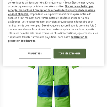
contre l'accès par les autorités. En cliquant sur « Tout sélectionner », vous
Combinaison
acceptez que nous procédions de cette manière.
Si vous ne souhaitez pas
accepter les cookies à l’exception des cookies techniquement nécessaires,
(0)
veuillez cliquer ici
. Cependant, vous pouvez modifier vos paramètres de
cookies à tout moment dans « Paramètres » et sélectionner certaines
catégories. Votre consentement est volontaire, n’est pas nécessaire pour
l’utilisation de ce site et peut être révoqué ou accordé pour la première fois à
tout moment dans « Paramètres des cookies », qui se trouve dans la partie
inférieure de notre site. Vous trouverez plus d'informations, également sur les
risques des transferts vers des pays tiers, dans notre
déclaration de
protection des données
.
PARAMÈTRES
TOUT SÉLECTIONNER