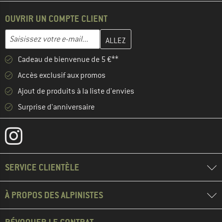
OUVRIR UN COMPTE CLIENT
Entrez votre adresse e-mail ici et créez votre compte client à la 
Adresse e-mail
Cadeau de bienvenue de 5 €**
Accès exclusif aux promos
Ajout de produits à la liste d'envies
Surprise d'anniversaire
SERVICE CLIENTÈLE
À PROPOS DES ALPINISTES