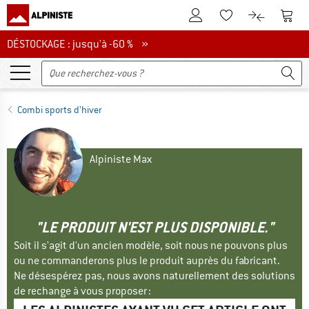
Vers le compte client
Vers 
Vers la liste d'env
Vers le com
DÉSTOCKAGE : jusqu'à -60 %
DÉSTOCKAGE : jusqu'à -60 % »
Combi sports d'hiver
Alpiniste Max
"LE PRODUIT N'EST PLUS DISPONIBLE."
Soit il s'agit d'un ancien modèle, soit nous ne pouvons plus
ou ne commanderons plus le produit auprès du fabricant.
Ne désespérez pas, nous avons naturellement des solutions
de rechange à vous proposer :