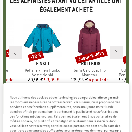
LES ALPINISTES AYANT VU CET ARTICLE ONT
ÉGALEMENT ACHETÉ
 -30 %
Jusqu'à -60 %
Jus
-70 %
Remise
Remise
Rem
UE
CH
MARQUE
FINKID
MARQUE
TROLLKIDS
MA
TR
Mitten
Article
Kid's Talvinen Husky
Article
Girl's Oslo Coat Pro
Article
Kid's 
ct group
s
Product group
Veste de ski
Product group
Manteau
Produc
Pantalo
artir de
ix
ix réduit
179,95 €
Prix
Prix réduit
53,99 €
109,95 €
à partir de
Prix
Prix réduit
54,95 
 €
43,98 €
+
4
+
1
5,0
(
3
)
Nous utilisons des cookies et des technologies comparables afin de garantir
4,9
(
9
)
4,9
(
9
)
les fonctions nécessaires de notre site web. Par ailleurs, nous proposons des
services et des fonctions supplémentaires, nous analysons notre flux de
données afin de personnaliser le contenu et la publicité et nous fournissons
des fonctions médias sociaux. Cela permet également à nos partenaires de
médias sociaux, de publicité et d'analyse de s'informer sur la manière dont
vous utilisez notre site web; certains de ces partenaires sont situés dans des
THE NORTH FACE
-
Kid's Freedom Snow Suit -
pays tiers sans garanties suffisantes pour protéger vos données, par exemple