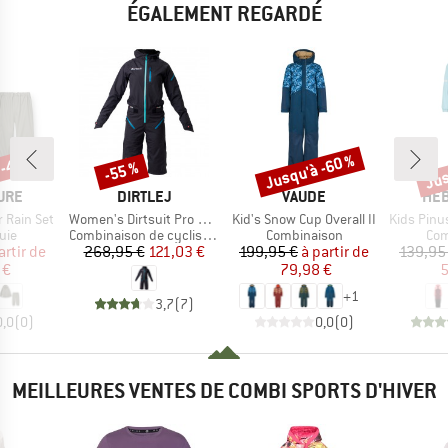
ÉGALEMENT REGARDÉ
 -45 %
Jusqu'à -60 %
Jus
-55 %
Remise
Remise
Rem
MARQUE
MARQUE
MAR
TURE
DIRTLEJ
VAUDE
HEB
Article
Article
Article
r Rain Set
Women's Dirtsuit Pro Edition
Kid's Snow Cup Overall II
Kids PinusH
 group
Product group
Product group
Pro
luie
Combinaison de cyclisme
Combinaison
Com
ix
ix réduit
Prix
Prix réduit
Prix
Prix réduit
artir de
268,95 €
121,03 €
199,95 €
à partir de
139,95
 €
79,98 €
5
+
1
3,7
(
7
)
0,0
(
0
)
0,0
(
0
)
MEILLEURES VENTES DE COMBI SPORTS D'HIVER