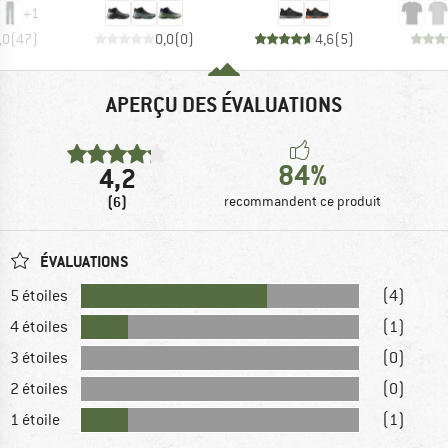
+
1
,0
(
47
)
0,0
(
0
)
4,6
(
5
)
APERÇU DES ÉVALUATIONS
84%
4,2
(6)
recommandent ce produit
ÉVALUATIONS
5 étoiles
(4)
4 étoiles
(1)
3 étoiles
(0)
2 étoiles
(0)
1 étoile
(1)