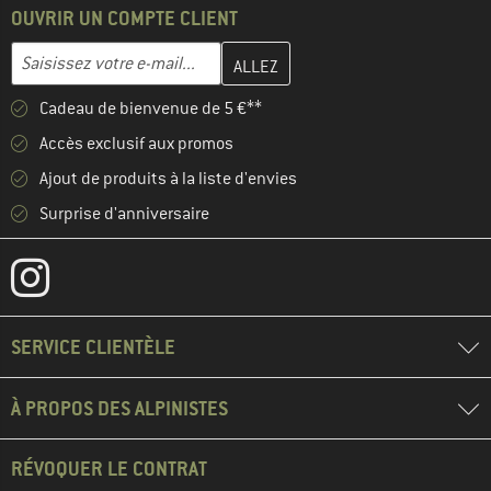
OUVRIR UN COMPTE CLIENT
Entrez votre adresse e-mail ici et créez votre compte client à la 
Adresse e-mail
Cadeau de bienvenue de 5 €**
Accès exclusif aux promos
Ajout de produits à la liste d'envies
Surprise d'anniversaire
SERVICE CLIENTÈLE
À PROPOS DES ALPINISTES
RÉVOQUER LE CONTRAT