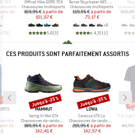
Article
Article
Artic
RE-TEX
Offtrail Hike GORE-TEX
Terrex Skychaser AX5 GORE-TEX
Skyc
Product group
Product group
Product 
ltisports
Chaussures multisports
Chaussures multisports
Chaussur
ix
ix réduit
Prix
Prix réduit
Prix
Prix réduit
artir de
169,95 €
à partir de
119,95 €
à partir de
159,95
 €
101,97 €
73,17 €
1
+
6
4,7
(
6
)
5,0
(
3
)
4,3
(
11
)
CES PRODUITS SONT PARFAITEMENT ASSORTIS
 -50 %
Jusqu'à -25 %
Jusqu'à -35 %
Jus
Remise
Remise
Rem
MARQUE
MARQUE
MA
ORTS
MAMMUT
LOWA
PA
e
Article
Article
Article
Sertig III Mid GTX
Carezza GTX Lo
P-6 Logo 
up
Product group
Product group
vertible
Chaussures de randonnée
Chaussures de randonnée
ix
ix réduit
Prix
Prix réduit
Prix
Prix réduit
artir de
189,95 €
à partir de
219,95 €
à partir de
44,95 
 €
142,46 €
142,97 €
2