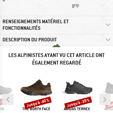
grip
RENSEIGNEMENTS MATÉRIEL ET
FONCTIONNALITÉS
DESCRIPTION DU PRODUIT
LES ALPINISTES AYANT VU CET ARTICLE ONT
ÉGALEMENT REGARDÉ
 -25 %
Jusqu'à -40 %
Jusqu'à -39 %
Jus
Remise
Remise
Rem
E
MARQUE
MARQUE
MAR
ON
THE NORTH FACE
ADIDAS TERREX
ADID