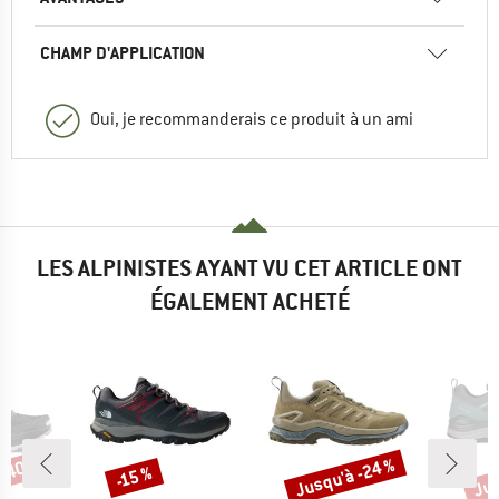
CHAMP D'APPLICATION
Oui, je recommanderais ce produit à un ami
LES ALPINISTES AYANT VU CET ARTICLE ONT
ÉGALEMENT ACHETÉ
 -40 %
Jusqu'à -24 %
Jus
-15 %
Remise
Remise
Rem