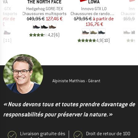
MARQUE
MARQUE
TIVA
THE NORTH FACE
LOWA
Article
Article
Artic
ke GTX
Hedgehog GORE-TEX
Innovo GTX LO
Innox
Product group
Product group
Product 
ltisports
Chaussures multisports
Chaussures de randonnée
Chaussur
ix
ix réduit
Prix
Prix réduit
Prix
Prix réduit
artir de
149,95 €
127,46 €
179,95 €
à partir de
169,95
 €
136,76 €
1
4,2
(
6
)
,8
(
11
)
4,9
(
10
)
Alpiniste Matthias - Gérant
« Nous devons tous et toutes prendre davantage de
responsabilités pour préserver la nature. »
Livraison gratuite dès
Droit de retour de 100