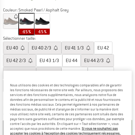
Couleur:
Smoked Pearl / Asphalt Grey
-15 %
-15 %
Sélectionner taille:
EU
40
EU
40 2/3
EU
41 1/3
EU
42
EU
42 2/3
EU
43 1/3
EU
44
EU
44 2/3
EU
45 1/3
EU
46
EU
46 2/3
EU
47 1/3
EU
48
EU
49 1/3
Nous utilisons des cookies et des technologies comparables afin de garantir
les fonctions nécessaires de notre site web. Par ailleurs, nous proposons des
services et des fonctions supplémentaires, nous analysons notre flux de
Guide des tailles
données afin de personnaliser le contenu et la publicité et nous fournissons
des fonctions médias sociaux. Cela permet également à nos partenaires de
Le lien s'ouvre dans une boîte d'inf
Délai de livraison: 3-5 jours ouvrables
médias sociaux, de publicité et d'analyse de s'informer sur la manière dont
Quantité:
vous utilisez notre site web; certains de ces partenaires sont situés dans des
pays tiers sans garanties suffisantes pour protéger vos données, par exemple
contre l'accès par les autorités. En cliquant sur « Tout sélectionner », vous
AJOUTER AU PANIER
acceptez que nous procédions de cette manière.
Si vous ne souhaitez pas
accepter les cookies à l’exception des cookies techniquement nécessaires,