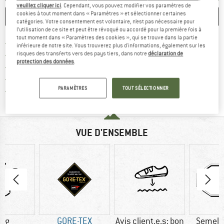
veuillez cliquer ici
. Cependant, vous pouvez modifier vos paramètres de
cookies à tout moment dans « Paramètres » et sélectionner certaines
ENREGISTRER
COMPARER
catégories. Votre consentement est volontaire, n’est pas nécessaire pour
l’utilisation de ce site et peut être révoqué ou accordé pour la première fois à
tout moment dans « Paramètres des cookies », qui se trouve dans la partie
Trouve les infos sur la livrais
Livraison gratuite dès 69 € (FR)
inférieure de notre site. Vous trouverez plus d'informations, également sur les
Trouve les informations de paiemen
Droit de retour de 100 jours
risques des transferts vers des pays tiers, dans notre
déclaration de
protection des données
.
> 4 000 000 clients satisfaits
Tous les articles disponibles
PARAMÈTRES
TOUT SÉLECTIONNER
Trouve toutes les i
Protection des acheteurs de Trusted Shops
VUE D'ENSEMBLE
8 g
GORE-TEX
Avis client.e.s: bon
Semell