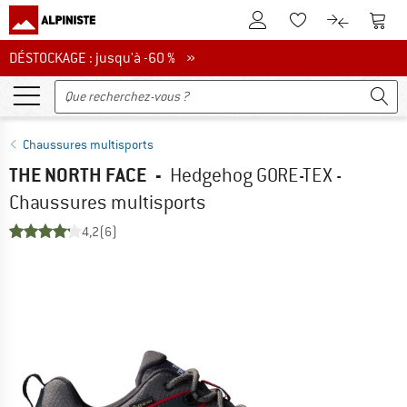
Vers le compte client
Vers 
Vers la liste d'env
Vers le com
DÉSTOCKAGE : jusqu'à -60 %
DÉSTOCKAGE : jusqu'à -60 % »
Chaussures multisports
THE NORTH FACE
-
Hedgehog GORE-TEX -
Chaussures multisports
4,2
(6)