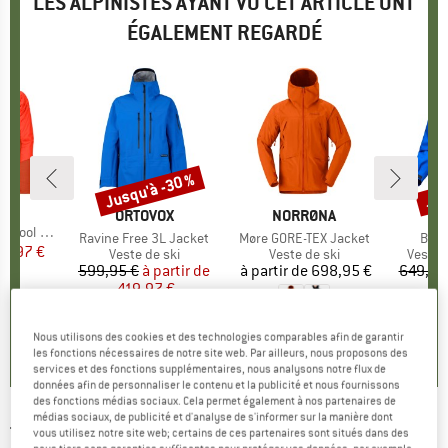
LES ALPINISTES AYANT VU CET ARTICLE ONT
ÉGALEMENT REGARDÉ
Jusqu'à -30 %
Jus
Remise
Rem
UE
OX
MARQUE
ORTOVOX
MARQUE
NORRØNA
MA
AR
rid Jacket
Article
Ravine Free 3L Jacket
Article
Møre GORE-TEX Jacket
Artic
Beta
ix
ix réduit
55,97 €
Product group
Veste de ski
Product group
Veste de ski
Produc
Veste 
599,95 €
à partir de
Prix
Prix réduit
à partir de
Prix
698,95 €
649,95
419,97 €
4
,6
(
35
)
0,0
(
0
)
Nous utilisons des cookies et des technologies comparables afin de garantir
0,0
(
0
)
les fonctions nécessaires de notre site web. Par ailleurs, nous proposons des
services et des fonctions supplémentaires, nous analysons notre flux de
données afin de personnaliser le contenu et la publicité et nous fournissons
des fonctions médias sociaux. Cela permet également à nos partenaires de
médias sociaux, de publicité et d'analyse de s'informer sur la manière dont
THE MOUNTAIN STUDIO
-
3L Hybrid Shell
vous utilisez notre site web; certains de ces partenaires sont situés dans des