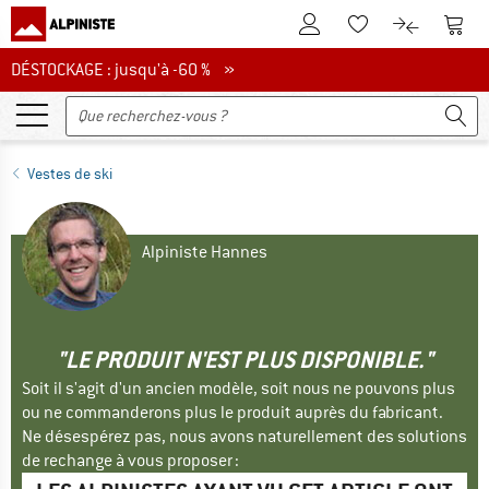
Vers le compte client
Vers 
Vers la liste d'env
Vers le com
DÉSTOCKAGE : jusqu'à -60 %
DÉSTOCKAGE : jusqu'à -60 % »
Vestes de ski
Alpiniste Hannes
"LE PRODUIT N'EST PLUS DISPONIBLE."
Soit il s'agit d'un ancien modèle, soit nous ne pouvons plus
ou ne commanderons plus le produit auprès du fabricant.
Ne désespérez pas, nous avons naturellement des solutions
de rechange à vous proposer :