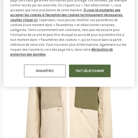
pays tiers sans garanties suffisantes pour protéger vos données, par exemple
Jacket - Veste de ski
contre l'accès par les autorités. En cliquant sur « Tout sélectionner », vous
acceptez que nous procédions de cette manière.
Si vous ne souhaitez pas
(0)
accepter les cookies à l’exception des cookies techniquement nécessaires,
veuillez cliquer ici
. Cependant, vous pouvez modifier vos paramètres de
cookies à tout moment dans « Paramètres » et sélectionner certaines
catégories. Votre consentement est volontaire, n’est pas nécessaire pour
l’utilisation de ce site et peut être révoqué ou accordé pour la première fois à
tout moment dans « Paramètres des cookies », qui se trouve dans la partie
inférieure de notre site. Vous trouverez plus d'informations, également sur les
risques des transferts vers des pays tiers, dans notre
déclaration de
protection des données
.
PARAMÈTRES
TOUT SÉLECTIONNER