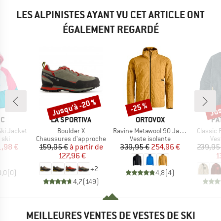
LES ALPINISTES AYANT VU CET ARTICLE ONT
ÉGALEMENT REGARDÉ
Jusqu'à -20 %
Jus
-25 %
Remise
Remise
Rem
UE
MARQUE
MARQUE
MA
EC
LA SPORTIVA
ORTOVOX
PA
Article
Article
Article
Ski Jacket
Boulder X
Ravine Metawool 90 Jacket
Classic 
 group
Product group
Product group
Pro
 ski
Chaussures d'approche
Veste isolante
Ves
ix
ix réduit
Prix
Prix réduit
Prix
Prix réduit
1,98 €
159,95 €
à partir de
339,95 €
254,96 €
239,95
127,96 €
1
+
2
0,0
(
0
)
4,8
(
4
)
4,7
(
149
)
MEILLEURES VENTES DE VESTES DE SKI