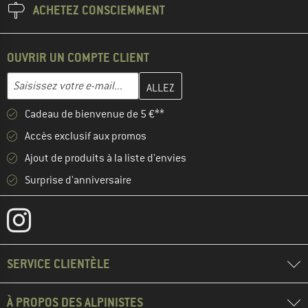
ACHETEZ CONSCIEMMENT
OUVRIR UN COMPTE CLIENT
Entrez votre adresse e-mail ici et créez votre compte client à la 
Adresse e-mail
Cadeau de bienvenue de 5 €**
Accès exclusif aux promos
Ajout de produits à la liste d'envies
Surprise d'anniversaire
SERVICE CLIENTÈLE
À PROPOS DES ALPINISTES