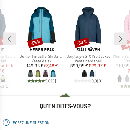
 -45 %
Jus
-55 %
-30 %
Remise
Remise
Rem
UE
MARQUE
MARQUE
UT
HEBER PEAK
FJÄLLRÄVEN
Article
Article
Article
 Hooded Jacket
Junior PinusHe. Ski Jacket
Bergtagen GTX Pro Jacket
Women's Jack
 group
Product group
Product group
Pro
 ski
Veste de ski
Veste hardshell
Ves
ix
ix réduit
Prix
Prix réduit
Prix
Prix réduit
partir de
149,95 €
67,48 €
899,95 €
629,97 €
319,95
7 €
7
5,0
(
5
)
0,0
(
0
)
5,0
(
1
)
QU'EN DITES-VOUS ?
POSEZ UNE QUESTION