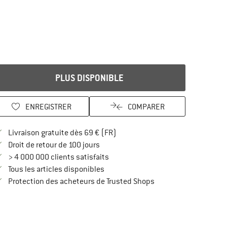
PLUS DISPONIBLE
ENREGISTRER
COMPARER
Trouve les infos sur la livraison 
Livraison gratuite dès 69 € (FR)
Trouve les informations de paiement i
Droit de retour de 100 jours
> 4 000 000 clients satisfaits
Tous les articles disponibles
Trouve toutes les infos
Protection des acheteurs de Trusted Shops