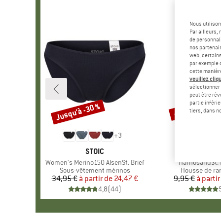
Nous utilison
Par ailleurs
de personnali
nos partenair
web; certain
par exemple c
cette manièr
veuillez cliqu
sélectionner 
peut être rév
partie inféri
Jusqu'à -30 %
-57 %
Remise
Remise
tiers, dans n
+
3
MARQUE
STOIC
MAR
STOI
Article
Women's Merino150 AlsenSt. Brief
Article
HarnosandSt. I
Product group
Sous-vêtement mérinos
Product grou
Housse de r
34,95 €
à partir de
Prix
Prix réduit
24,47 €
9,95 €
à partir
Pr
Pr
4,8
(
44
)