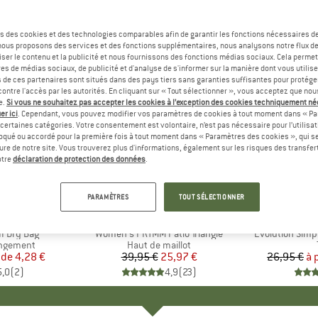
s des cookies et des technologies comparables afin de garantir les fonctions nécessaires de
, nous proposons des services et des fonctions supplémentaires, nous analysons notre flux d
ser le contenu et la publicité et nous fournissons des fonctions médias sociaux. Cela perme
es de médias sociaux, de publicité et d'analyse de s'informer sur la manière dont vous utilise
s de ces partenaires sont situés dans des pays tiers sans garanties suffisantes pour protég
ontre l'accès par les autorités. En cliquant sur « Tout sélectionner », vous acceptez que no
e.
Si vous ne souhaitez pas accepter les cookies à l’exception des cookies techniquement n
er ici
. Cependant, vous pouvez modifier vos paramètres de cookies à tout moment dans « Pa
certaines catégories. Votre consentement est volontaire, n’est pas nécessaire pour l’utilisati
oqué ou accordé pour la première fois à tout moment dans « Paramètres des cookies », qui se
eure de notre site. Vous trouverez plus d'informations, également sur les risques des transfe
Jusqu'à 
-35 %
Remise
Remise
otre
déclaration de protection des données
.
PARAMÈTRES
TOUT SÉLECTIONNER
QUE
C
MARQUE
PROTEST
MARQ
THE 
I Dry Bag
Article
Women's PRTMM Patio Triangle
Article
Evolution Simp
p
angement
Product group
Haut de maillot
 de
ix
ix réduit
4,28 €
39,95 €
Prix
Prix réduit
25,97 €
26,95 €
à 
5,0
(
2
)
4,9
(
23
)