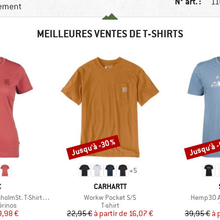
N° art. :
11
dement
MEILLEURES VENTES DE T-SHIRTS
Jusqu'à -30 %
Jusqu'à 
Remise
Remise
+
5
QUE
MARQUE
C
CARHARTT
Article
Article
-Shirt Daisy Flower
Workw Pocket S/S
Hemp30 Am
oup
Product group
érinos
T-shirt
ix
ix réduit
Prix
Prix réduit
9,98 €
22,95 €
à partir de
16,07 €
39,95 €
à 