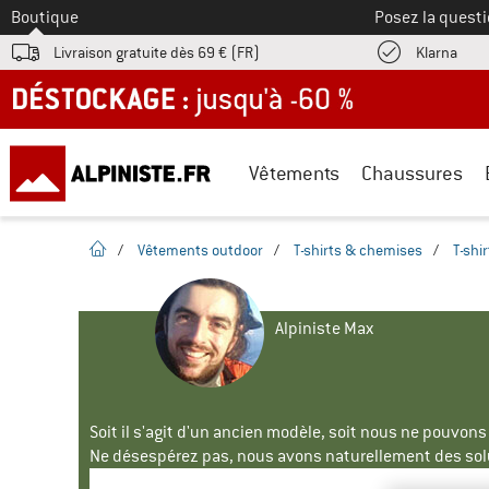
Vers le
Boutique
Posez la questi
Trouv
Livraison gratuite dès 69 € (FR)
Klarna
DÉSTOCKAGE : jusqu'à -60 %
Vêtements
Chaussures
Page d'accueil
/
Vêtements outdoor
/
T-shirts & chemises
/
T-shir
Alpiniste Max
Soit il s'agit d'un ancien modèle, soit nous ne pouvon
Ne désespérez pas, nous avons naturellement des solu