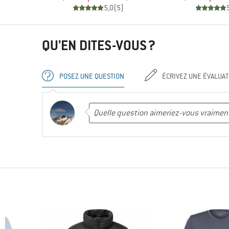
)
5,0
(
5
)
QU'EN DITES-VOUS ?
POSEZ UNE QUESTION
ÉCRIVEZ UNE ÉVALUAT