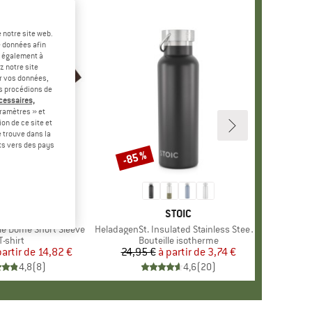
 notre site web.
e données afin
t également à
z notre site
er vos données,
us procédions de
écessaires,
ramètres » et
on de ce site et
 trouve dans la
rts vers des pays
-45 %
-85 %
Remise
+
10
UE
NORTH FACE
MARQUE
STOIC
le Dome Short Sleeve
Article
HeladagenSt. Insulated Stainless Steel Bottle 500
Product group
T-shirt
Product group
Bouteille isotherme
partir de
Prix
Prix réduit
14,82 €
24,95 €
à partir de
Prix
Prix réduit
3,74 €
4,8
(
8
)
4,6
(
20
)