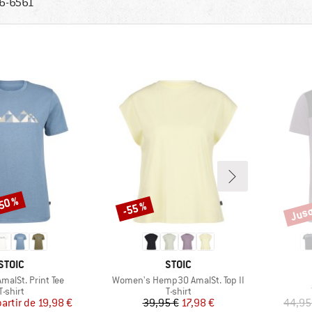
6-6561
-50 %
Jusq
-55 %
Remise
Remi
MARQUE
MARQUE
STOIC
STOIC
Article
alSt. Print Tee
Women's Hemp30 AmalSt. Top II
Product group
Product group
T-shirt
T-shirt
Prix
Prix réduit
Prix
Prix réduit
partir de
19,98 €
39,95 €
17,98 €
44,95