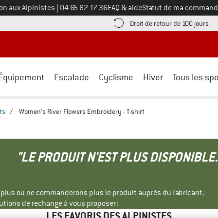
Appelez-nous au
on aux Alpinistes
|
04 65 82 17 36
FAQ & aide
Statut de ma command
e les informations de paiement ici ! Ouvre une boîte d'information
Tro
Droit de retour de 100 jours
Équipement
Escalade
Cyclisme
Hiver
Tous les spo
ts
/
Women's River Flowers Embroidery - T-shirt
"LE PRODUIT N'EST PLUS DISPONIBLE.
s plus ou ne commanderons plus le produit auprès du fabricant.
tions de rechange à vous proposer :
LES FAVORIS DES ALPINISTES