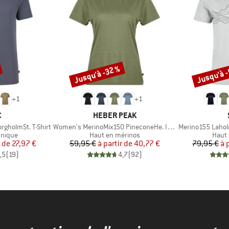
Jusqu'à -32 %
Jusqu'à 
Remise
Remise
+
1
+
1
QUE
MARQUE
C
HEBER PEAK
Article
Article
gholmSt. T-Shirt
Women's MerinoMix150 PineconeHe. II T-Shirt
Merino155 Laholm
oup
Product group
Produ
hnique
Haut en mérinos
Haut 
ix
ix réduit
Prix
Prix réduit
r de
27,97 €
59,95 €
à partir de
40,77 €
79,95 €
à 
,5
(
19
)
4,7
(
92
)