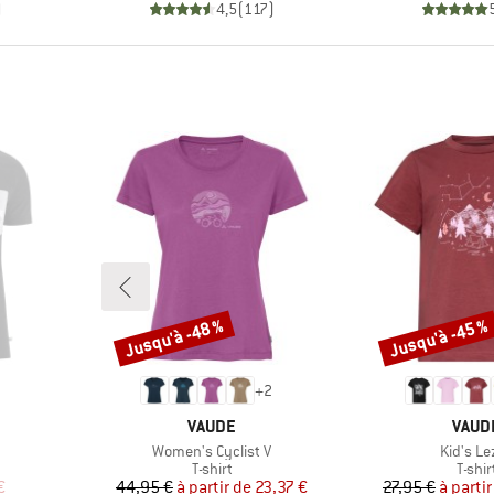
)
4,5
(
117
)
Jusqu'à -48 %
Jusqu'à -45 %
Remise
Remise
+
2
MARQUE
MARQ
VAUDE
VAUD
Article
Article
Women's Cyclist V
Kid's Le
oup
Product group
Produ
T-shirt
T-shir
duit
Prix
Prix réduit
Pr
Pr
€
44,95 €
à partir de
23,37 €
27,95 €
à partir