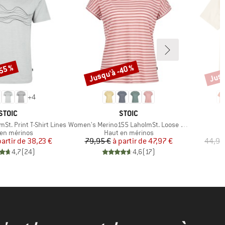
-55 %
Jusqu'à -40 %
Jusq
Remise
Remi
+
4
MARQUE
MARQUE
STOIC
STOIC
Article
St. Print T-Shirt Lines
Women's Merino155 LaholmSt. Loose Shirt Striped
ct group
Product group
en mérinos
Haut en mérinos
Prix
Prix réduit
Prix
Prix réduit
partir de
38,23 €
79,95 €
à partir de
47,97 €
44,95
4,7
(
24
)
4,6
(
17
)