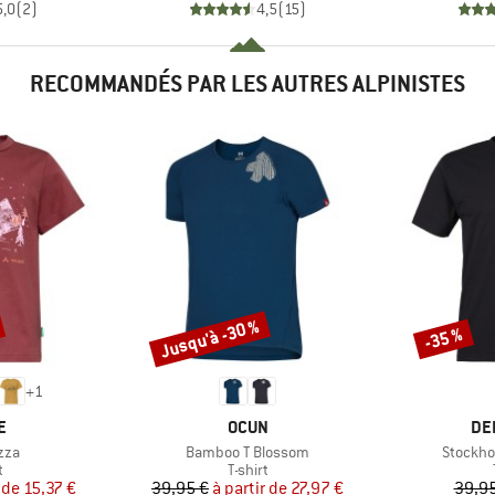
5,0
(
2
)
4,5
(
15
)
RECOMMANDÉS PAR LES AUTRES ALPINISTES
Jusqu'à -30 %
-35 %
Remise
Remise
+
1
UE
MARQUE
MA
E
OCUN
DE
Article
Article
zza
Bamboo T Blossom
Stockho
ct group
Product group
t
T-shirt
ix
ix réduit
Prix
Prix réduit
 de
15,37 €
39,95 €
à partir de
27,97 €
39,95