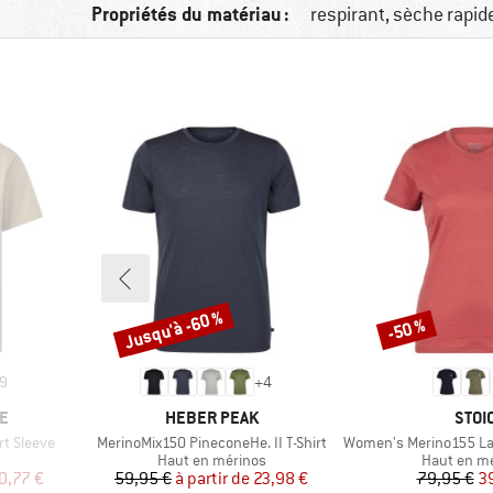
Propriétés du matériau :
respirant, sèche rapi
Jusqu'à -60 %
-50 %
Remise
Remise
9
+
4
MARQUE
MAR
E
HEBER PEAK
STOI
Article
Article
rt Sleeve
MerinoMix150 PineconeHe. II T-Shirt
Women's Merino155 LaholmSt. T
oup
Product group
Product gr
Haut en mérinos
Haut en m
duit
Prix
Prix réduit
Pr
Pr
0,77 €
59,95 €
à partir de
23,98 €
79,95 €
3