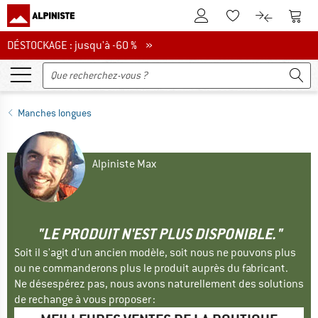
Vers le compte client
Vers 
Vers la liste d'env
Vers le com
DÉSTOCKAGE : jusqu'à -60 %
DÉSTOCKAGE : jusqu'à -60 % »
Manches longues
Alpiniste Max
"LE PRODUIT N'EST PLUS DISPONIBLE."
Soit il s'agit d'un ancien modèle, soit nous ne pouvons plus
ou ne commanderons plus le produit auprès du fabricant.
Ne désespérez pas, nous avons naturellement des solutions
de rechange à vous proposer :