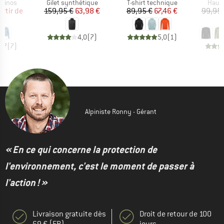
oup
Product group
Product group
Produ
érinos
Gilet synthétique
T-shirt technique
Haut 
ix
ix réduit
Prix
Prix réduit
Prix
Prix réduit
artir de
159,95 €
63,98 €
89,95 €
67,46 €
99,95 
 €
5
4,0
(
7
)
5,0
(
1
)
3,7
(
7
)
Alpiniste Ronny - Gérant
« En ce qui concerne la protection de
l'environnement, c'est le moment de passer à
l'action ! »
Livraison gratuite dès
Droit de retour de 100