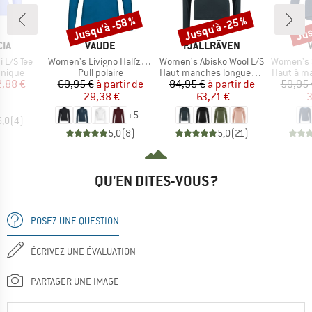
Jusqu'à -58 %
Jusqu'à -25 %
Jus
Remise
Remise
Rem
E
MARQUE
MARQUE
IA
VAUDE
FJÄLLRÄVEN
Article
Article
Article
 L/S Tee
Women's Livigno Halfzip II
Women's Abisko Wool L/S
Women's Sve
oup
Product group
Product group
Product 
hnique
Pull polaire
Haut manches longues en mérinos
Haut à m
ix
ix réduit
Prix
Prix réduit
Prix
Prix réduit
2,88 €
69,95 €
à partir de
84,95 €
à partir de
59,95 
29,38 €
63,71 €
3
+
5
5,0
(
4
)
5,0
(
8
)
5,0
(
21
)
QU'EN DITES-VOUS ?
POSEZ UNE QUESTION
ÉCRIVEZ UNE ÉVALUATION
PARTAGER UNE IMAGE