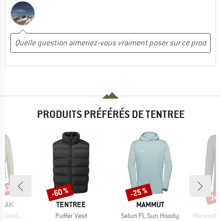
PRODUITS PRÉFÉRÉS DE TENTREE
 -42 %
Jus
-60 %
-25 %
Remise
Remise
Rem
MARQUE
MARQUE
PEAK
TENTREE
MAMMUT
Article
Article
Article
greenHe. L/S
Puffer Vest
Selun FL Sun Hoody
Merino15