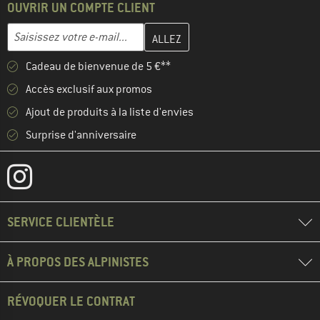
OUVRIR UN COMPTE CLIENT
Entrez votre adresse e-mail ici et créez votre compte client à la 
Adresse e-mail
Cadeau de bienvenue de 5 €**
Accès exclusif aux promos
Ajout de produits à la liste d'envies
Surprise d'anniversaire
SERVICE CLIENTÈLE
À PROPOS DES ALPINISTES
RÉVOQUER LE CONTRAT