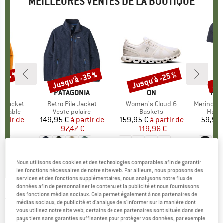
MEILLEURES VENTES DE LA BOUTIQUE
 -35 %
Jusqu'à -35 %
Jusqu'à -25 %
Jus
Remise
Remise
Rem
E
NIA
MARQUE
PATAGONIA
MARQUE
ON
MA
HEB
3L Jacket
Article
Retro Pile Jacket
Article
Women's Cloud 6
Article
MerinoMix150 Pi
up
rméable
Product group
Veste polaire
Product group
Baskets
Produ
Haut 
artir de
ix
ix réduit
149,95 €
à partir de
Prix
Prix réduit
159,95 €
à partir de
Prix
Prix réduit
59,95 
7 €
97,47 €
119,96 €
2
+
7
+
1
+
9
,7
(
79
)
4,6
(
71
)
4,7
(
48
)
Nous utilisons des cookies et des technologies comparables afin de garantir
les fonctions nécessaires de notre site web. Par ailleurs, nous proposons des
services et des fonctions supplémentaires, nous analysons notre flux de
données afin de personnaliser le contenu et la publicité et nous fournissons
des fonctions médias sociaux. Cela permet également à nos partenaires de
TENTREE
-
Women's Hemp Henley
médias sociaux, de publicité et d'analyse de s'informer sur la manière dont
vous utilisez notre site web; certains de ces partenaires sont situés dans des
Longsleeve - Haut à manches longues
pays tiers sans garanties suffisantes pour protéger vos données, par exemple