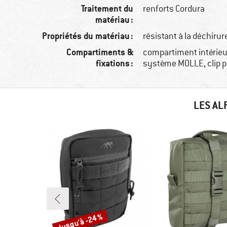
Traitement du
renforts Cordura
matériau :
Propriétés du matériau :
résistant à la déchirur
Compartiments &
compartiment intérie
fixations :
système MOLLE, clip p
LES AL
Jusqu'à -24 %
Remise