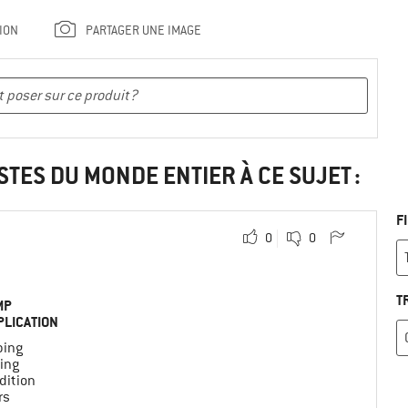
ION
PARTAGER UNE IMAGE
STES DU MONDE ENTIER À CE SUJET :
F
0
0
T
MP
PLICATION
ing
ing
dition
rs