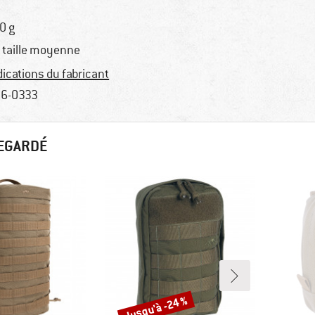
0 g
 taille moyenne
dications du fabricant
6-0333
REGARDÉ
Jusqu'à -24 %
Remise