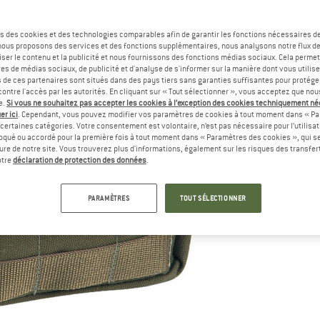
s des cookies et des technologies comparables afin de garantir les fonctions nécessaires de
, nous proposons des services et des fonctions supplémentaires, nous analysons notre flux d
ser le contenu et la publicité et nous fournissons des fonctions médias sociaux. Cela perme
es de médias sociaux, de publicité et d'analyse de s'informer sur la manière dont vous utilise
s de ces partenaires sont situés dans des pays tiers sans garanties suffisantes pour protég
ontre l'accès par les autorités. En cliquant sur « Tout sélectionner », vous acceptez que no
e.
Si vous ne souhaitez pas accepter les cookies à l’exception des cookies techniquement n
er ici
. Cependant, vous pouvez modifier vos paramètres de cookies à tout moment dans « Pa
certaines catégories. Votre consentement est volontaire, n’est pas nécessaire pour l’utilisati
oqué ou accordé pour la première fois à tout moment dans « Paramètres des cookies », qui se
eure de notre site. Vous trouverez plus d'informations, également sur les risques des transfe
otre
déclaration de protection des données
.
PARAMÈTRES
TOUT SÉLECTIONNER