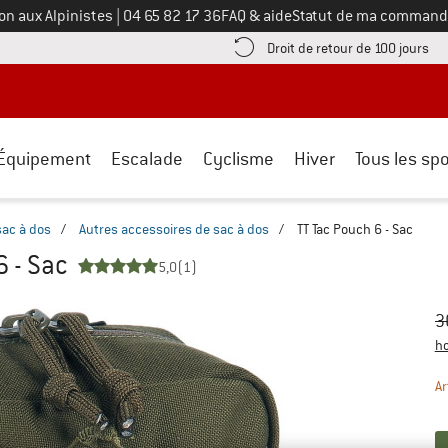
Appelez-nous au
on aux Alpinistes
|
04 65 82 17 36
FAQ & aide
Statut de ma command
e les informations de paiement ici ! Ouvre une boîte d'information
Tro
Droit de retour de 100 jours
Équipement
Escalade
Cyclisme
Hiver
Tous les spo
sac à dos
/
Autres accessoires de sac à dos
/
TT Tac Pouch 6 - Sac
6 - Sac
5,0
(1)
Pr
Pr
3
ho
Ar