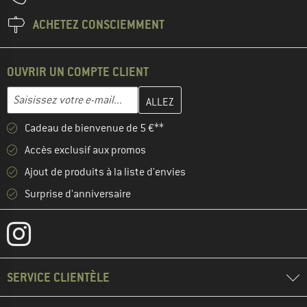
ACHETEZ CONSCIEMMENT
OUVRIR UN COMPTE CLIENT
Entrez votre adresse e-mail ici et créez votre compte client à la 
Adresse e-mail
Cadeau de bienvenue de 5 €**
Accès exclusif aux promos
Ajout de produits à la liste d'envies
Surprise d'anniversaire
SERVICE CLIENTÈLE