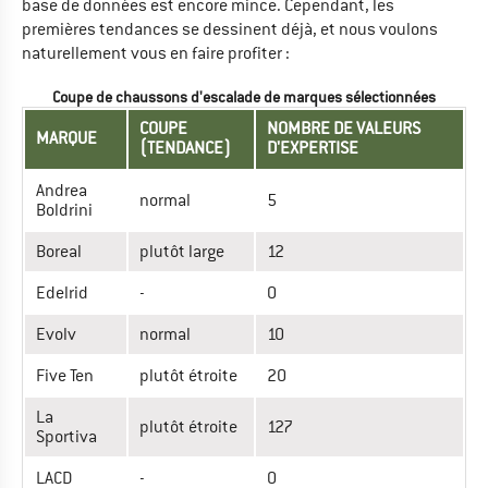
base de données est encore mince. Cependant, les
premières tendances se dessinent déjà, et nous voulons
naturellement vous en faire profiter :
Coupe de chaussons d'escalade de marques sélectionnées
COUPE
NOMBRE DE VALEURS
MARQUE
(TENDANCE)
D'EXPERTISE
Andrea
normal
5
Boldrini
Boreal
plutôt large
12
Edelrid
-
0
Evolv
normal
10
Five Ten
plutôt étroite
20
La
plutôt étroite
127
Sportiva
LACD
-
0