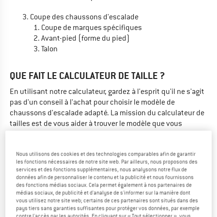
Coupe des chaussons d'escalade
Coupe de marques spécifiques
Avant-pied (forme du pied)
Talon
QUE FAIT LE CALCULATEUR DE TAILLE ?
En utilisant notre calculateur, gardez à l'esprit qu'il ne s'agit
pas d'un conseil à l'achat pour choisir le modèle de
chaussons d'escalade adapté. La mission du calculateur de
tailles est de vous aider à trouver le modèle que vous
souhaitez dans la taille adaptée.
En général, les
chaussons d'escalade
sont très serrés au
Nous utilisons des cookies et des technologies comparables afin de garantir
les fonctions nécessaires de notre site web. Par ailleurs, nous proposons des
pied. La marge mesurée pour la coupe et la taille est donc
services et des fonctions supplémentaires, nous analysons notre flux de
très faible. Comme les tailles utilisées par les fabricants de
données afin de personnaliser le contenu et la publicité et nous fournissons
des fonctions médias sociaux. Cela permet également à nos partenaires de
chaussons d'escalade différent régulièrement des tailles de
médias sociaux, de publicité et d'analyse de s'informer sur la manière dont
chaussures de ville, trouver la bonne taille n'est pas tâche
vous utilisez notre site web; certains de ces partenaires sont situés dans des
aisée.
pays tiers sans garanties suffisantes pour protéger vos données, par exemple
contre l'accès par les autorités. En cliquant sur « Tout sélectionner », vous