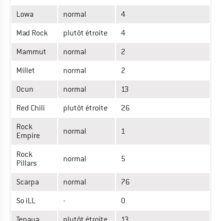
Lowa
normal
4
Mad Rock
plutôt étroite
4
Mammut
normal
2
Millet
normal
2
Ocun
normal
13
Red Chili
plutôt étroite
26
Rock
normal
1
Empire
Rock
normal
5
Pillars
Scarpa
normal
76
So iLL
-
0
Tenaya
plutôt étroite
13