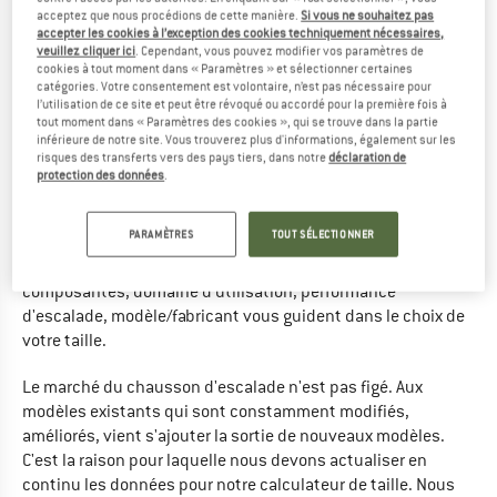
acceptez que nous procédions de cette manière.
Si vous ne souhaitez pas
Par chance, il est possible de profiter de l'expérience des
accepter les cookies à l’exception des cookies techniquement nécessaires,
autres. Dans cette logique, nous avons recueilli les
veuillez cliquer ici
. Cependant, vous pouvez modifier vos paramètres de
cookies à tout moment dans « Paramètres » et sélectionner certaines
témoignages de notre clientèle sur les modèles de
catégories. Votre consentement est volontaire, n’est pas nécessaire pour
chaussons d'escalade, évalué ceux-ci, puis paramétré pour
l’utilisation de ce site et peut être révoqué ou accordé pour la première fois à
3300
notre calculateur de tailles. Nous avons ainsi obtenu
tout moment dans « Paramètres des cookies », qui se trouve dans la partie
inférieure de notre site. Vous trouverez plus d'informations, également sur les
valeurs d'expertise exploitables
206 modèles
18
pour
de
risques des transferts vers des pays tiers, dans notre
déclaration de
marques
(dernière actualisation avril 2017).
protection des données
.
Outre la taille des chaussures, nous avons saisi l'occasion
PARAMÈTRES
TOUT SÉLECTIONNER
pour récolter des informations sur le domaine d'utilisation et
la capacité en escalade de nos clients. Ces trois
composantes, domaine d'utilisation, performance
d'escalade, modèle/fabricant vous guident dans le choix de
votre taille.
Le marché du chausson d'escalade n'est pas figé. Aux
modèles existants qui sont constamment modifiés,
améliorés, vient s'ajouter la sortie de nouveaux modèles.
C'est la raison pour laquelle nous devons actualiser en
continu les données pour notre calculateur de taille. Nous